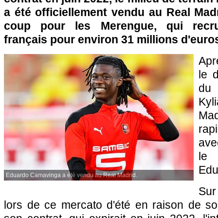
a été officiellement vendu au Real Madr
coup pour les Merengue, qui recrute
français pour environ 31 millions d'euro
Apr
le 
du 
Kyl
Mad
ra
ave
le 
Edu
Eduardo Camavinga a été vendu au Real Madrid.
Sur
lors de ce mercato d'été en raison de so