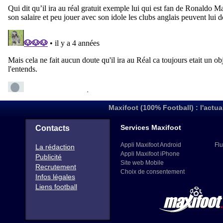
Maxifoot (100% Football) : l'actua
Services Maxifoot
Contacts
Appli Maxifoot Android
Flu
La rédaction
Appli Maxifoot iPhone
Publicité
Site web Mobile
Recrutement
Choix de consentement
Infos légales
Liens football