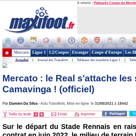
A retenir :
Palmarès Coupe du Mond
OM
PSG
Lyon
Lille
Monaco
Chelsea
Man Utd
Arsenal
Liverpool
ManCity
Ba
+ de clubs
Mercato
Ligue 1
L2/Coupes
Etranger
Coupe d'Europe
Les B
Actualité
|
Journal des Transferts
|
Tableaux des transferts Ligue 1
|
Tabl
Mercato : le Real s'attache les
Camavinga ! (officiel)
Par
Damien Da Silva
-
Actu Transferts, Mise en ligne: le
31/08/2021
à
18h42
T
Taille du texte:
Email
Imprimer
Sur le départ du Stade Rennais en rais
contrat en juin 2022, le milieu de terra