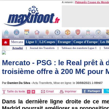
A retenir :
Palmarès Coupe du Mond
OM
PSG
Lyon
Lille
Monaco
Chelsea
Man Utd
Arsenal
Liverpool
ManCity
Ba
+ de clubs
Mercato
Ligue 1
L2/Coupes
Etranger
Coupe d'Europe
Les B
Actualité
|
Journal des Transferts
|
Tableaux des transferts Ligue 1
|
Tabl
Mercato - PSG : le Real prêt à
troisième offre à 200 M€ pour
Par
Damien Da Silva
-
Actu Transferts, Mise en ligne: le
30/08/2021
à
09h07
T
Taille du texte:
Email
Imprimer
Dans la dernière ligne droite de ce me
Madrid pourrait améliorer sa proposition