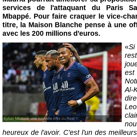
services de l'attaquant du Paris Sa
Mbappé. Pour faire craquer le vice-ch
titre, la Maison Blanche pense à une offr
avec les 200 millions d'euros.
«
Si
res
joue
est
Not
Al-
di
Le
cla
Kylian Mbappé, une nouvelle offre du Real ?
no
heureux de l'avoir. C'est l'un des meilleu