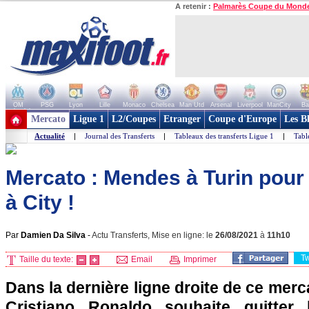
A retenir :
Palmarès Coupe du Mond
OM
PSG
Lyon
Lille
Monaco
Chelsea
Man Utd
Arsenal
Liverpool
ManCity
Ba
+ de clubs
Mercato
Ligue 1
L2/Coupes
Etranger
Coupe d'Europe
Les B
Actualité
|
Journal des Transferts
|
Tableaux des transferts Ligue 1
|
Tabl
Mercato : Mendes à Turin pour
à City !
Par
Damien Da Silva
-
Actu Transferts, Mise en ligne: le
26/08/2021
à
11h10
T
Taille du texte:
Email
Imprimer
Dans la dernière ligne droite de ce merca
Cristiano Ronaldo souhaite quitter 