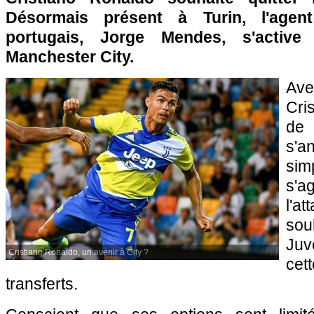
Désormais présent à Turin, l'agent 
portugais, Jorge Mendes, s'active
Manchester City.
Ave
Cri
de
s'
sim
s'a
l'a
so
Juv
Cristiano Ronaldo, un avenir à City ?
ce
transferts.