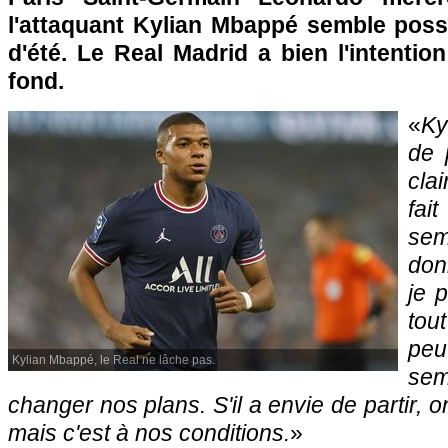
l'attaquant Kylian Mbappé semble poss
d'été. Le Real Madrid a bien l'intentio
fond.
«
Ky
de 
cla
fai
sem
don
je 
tou
peu
Kylian Mbappé, le Real ne lâche pas.
se
changer nos plans. S'il a envie de partir, o
mais c'est à nos conditions.
»