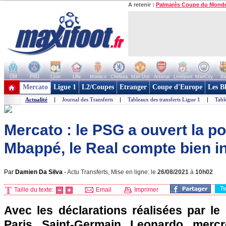
A retenir :
Palmarès Coupe du Mond
OM
PSG
Lyon
Lille
Monaco
Chelsea
Man Utd
Arsenal
Liverpool
ManCity
Ba
+ de clubs
Mercato
Ligue 1
L2/Coupes
Etranger
Coupe d'Europe
Les B
Actualité
|
Journal des Transferts
|
Tableaux des transferts Ligue 1
|
Tabl
Mercato : le PSG a ouvert la po
Mbappé, le Real compte bien in
Par
Damien Da Silva
-
Actu Transferts, Mise en ligne: le
26/08/2021
à
10h02
T
Taille du texte:
Email
Imprimer
Avec les déclarations réalisées par le 
Paris Saint-Germain Leonardo mercr