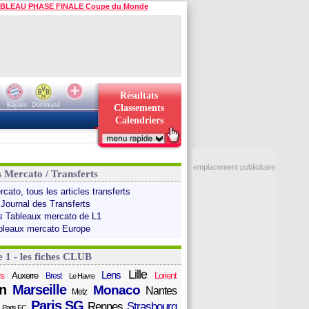
BLEAU PHASE FINALE Coupe du Monde
Résultats
Bayern
Dortmund
Classements
Calendriers
emplacement publicitaire
s Mercato / Transferts
cato, tous les articles transferts
 Journal des Transferts
s Tableaux mercato de L1
bleaux mercato Europe
e 1 - les fiches CLUB
Lille
Lens
s
Auxerre
Lorient
Brest
Le Havre
n
Marseille
Monaco
Nantes
Metz
Paris SG
Rennes
Strasbourg
Paris FC