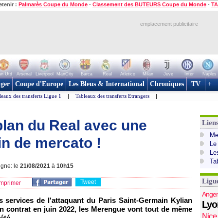
etenir :
Palmarès Coupe du Monde
-
Classement des BUTEURS Coupe du Monde
-
TA
emplacement publicitaire
n Utd
Arsenal
Liverpool
ManCity
Barca
Real
Atletico
Milan
Juve
Inter
Naples
ger
Coupe d'Europe
Les Bleus & International
Chroniques
TV
+
leaux des transferts Ligue 1
|
Tableaux des transferts Etrangers
|
plan du Real avec une
Lien
Mer
in de mercato !
Le
Le
Ta
igne: le
21/08/2021
à
10h15
Ligu
Tweet
mprimer
Anger
s services de l'attaquant du Paris Saint-Germain Kylian
Lyo
on contrat en juin 2022, les Merengue vont tout de même
Nice
été.