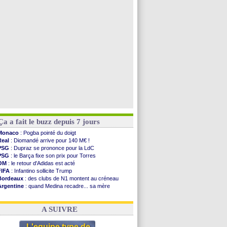
PSG
: une deuxième offre pour Suzuki
OM
: accord avec la Real Sociedad pour Aguerd
Barça
: Araujo va partir en prêt à Liverpool
OM
: Côme pousse pour Gouiri
Voir toutes les brèves
Ça a fait le buzz depuis 7 jours
Monaco
: Pogba pointé du doigt
Real
: Diomandé arrive pour 140 M€ !
PSG
: Dupraz se prononce pour la LdC
PSG
: le Barça fixe son prix pour Torres
OM
: le retour d'Adidas est acté
FIFA
: Infantino sollicite Trump
Bordeaux
: des clubs de N1 montent au créneau
Argentine
: quand Medina recadre... sa mère
Real
: le démenti de Leipzig pour Diomandé
OM
: Paixão attire un 2e club anglais
A SUIVRE
L'equipe type de