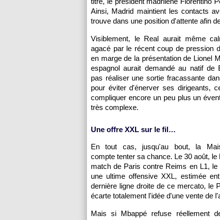
titre, le président madrilène Florentino
Ainsi, Madrid maintient les contacts av
trouve dans une position d'attente afin d
Visiblement, le Real aurait même c
agacé par le récent coup de pression 
en marge de la présentation de Lionel M
espagnol aurait demandé au natif de
pas réaliser une sortie fracassante da
pour éviter d'énerver ses dirigeants, ce
compliquer encore un peu plus un évent
très complexe.
Une offre XXL sur le fil…
En tout cas, jusqu'au bout, la Mai
compte tenter sa chance. Le 30 août, le
match de Paris contre Reims en L1, le
une ultime offensive XXL, estimée entr
dernière ligne droite de ce mercato, le 
écarte totalement l'idée d'une vente de
Mais si Mbappé refuse réellement de 