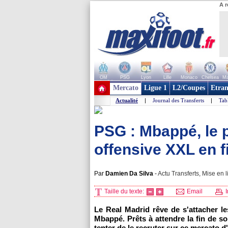
A r
OM
PSG
Lyon
Lille
Monaco
Chelsea
Ma
+ de clubs
Mercato
Ligue 1
L2/Coupes
Etran
Actualité
|
Journal des Transferts
|
Tab
PSG : Mbappé, le 
offensive XXL en f
Par
Damien Da Silva
-
Actu Transferts, Mise en l
Taille du texte:
Email
I
Le Real Madrid rêve de s'attacher le
Mbappé. Prêts à attendre la fin de s
tenter de le recruter sur ce mercato d'