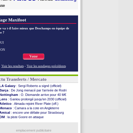
use
age Maxifoot
e va t-il faire mieux que Deschamps en équipe de
e ?
UI
NON
Voter
Voir les resultats
-
Voir les sondages précédents
tu Transferts / Mercato
LA Galaxy
: Sergi Roberto a signé (officiel)
Barça
: De Jong menacé par l’arrivée de Rodri
Nottingham
: O. Diomande arrive pour 40 M€
Lens
: Ganiou prolongé jusqu'en 2030 (officiel)
Atletico
: Almada rejoint River Plate (off.)
Monaco
: Camara a la cote en Angleterre
Amical
: encore une défaite pour Strasbourg
OM
: la piste Goore en attaque
PSG
: ça négocie avec le Barça pour Torres
Arsenal
: c'est signé pour Guimaraes (officiel)
Newcastle
: Guimarães, le club se défend
emplacement publicitaire