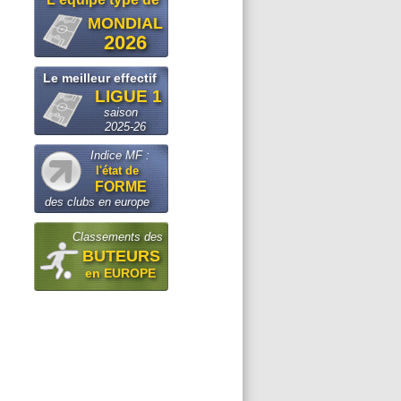
MONDIAL
2026
Le meilleur effectif
LIGUE 1
saison
2025-26
Indice MF :
l'état de
FORME
des clubs en europe
Classements des
BUTEURS
en EUROPE