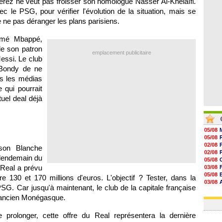
 Pérez ne veut pas froisser son homologue Nasser Al-Khelaïfi.
08/08
ec le PSG, pour vérifier l'évolution de la situation, mais se
08/08
08/08
e ne pas déranger les plans parisiens.
08/08
almé Mbappé,
de son patron
emplacement publicitaire
essi. Le club
 Bondy de ne
ns les médias
 qui pourrait
uel deal déjà
05/08
05/08
02/08
son Blanche
02/08
 lendemain du
05/08
 Real a prévu
03/08
05/08
e 130 et 170 millions d'euros. L'objectif ? Tester, dans la
03/08
PSG. Car jusqu'à maintenant, le club de la capitale française
03/08
 l'ancien Monégasque.
03/08
prolonger, cette offre du Real représentera la dernière