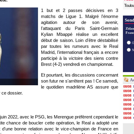
Toulo
1 but et 2 passes décisives en 3
matchs de Ligue 1. Malgré l'énorme
Sond
agitation autour de son avenir,
l'attaquant du Paris Saint-Germain
Zidan
Franc
Kylian Mbappé réalise un excellent
début de saison. Loin d'être déstabilisé
O
par toutes les rumeurs avec le Real
Madrid, l'international français a encore
participé à la victoire des siens contre
Brest (4-2) vendredi en championnat.
Et pourtant, les discussions concernant
Ac
son futur ne s'arrêtent pas ! Ce samedi,
le quotidien madrilène AS assure que
08/08
08/08
 ce dossier.
08/08
08/08
08/08
08/08
08/08
en juin 2022, avec le PSG, les Merengue préfèrent cependant le
08/08
tite chance de boucler cette opération, le Real a adopté une
08/08
08/08
nt d'une bonne relation avec le vice-champion de France en
08/08