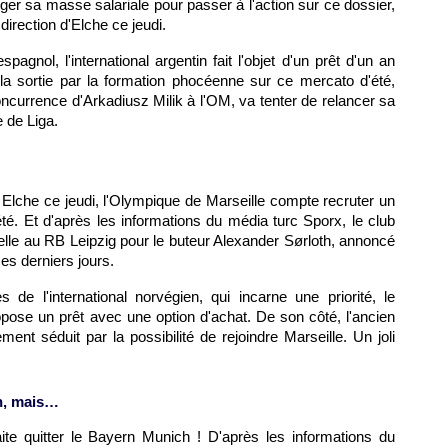
léger sa masse salariale pour passer à l'action sur ce dossier,
 direction d'Elche ce jeudi.
agnol, l'international argentin fait l'objet d'un prêt d'un an
la sortie par la formation phocéenne sur ce mercato d'été,
oncurrence d'Arkadiusz Milik à l'OM, va tenter de relancer sa
e de Liga.
Elche ce jeudi, l'Olympique de Marseille compte recruter un
été. Et d'après les informations du média turc Sporx, le club
cielle au RB Leipzig pour le buteur Alexander Sørloth, annoncé
es derniers jours.
 de l'international norvégien, qui incarne une priorité, le
opose un prêt avec une option d'achat. De son côté, l'ancien
ent séduit par la possibilité de rejoindre Marseille. Un joli
rn, mais…
te quitter le Bayern Munich ! D'après les informations du