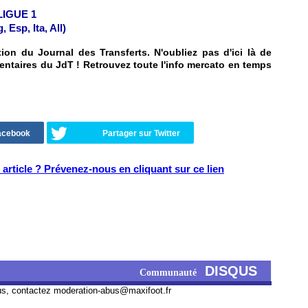
 LIGUE 1
Esp, Ita, All)
on du Journal des Transferts. N'oubliez pas d'ici là de
entaires du JdT ! Retrouvez toute l'info mercato en temps
Facebook
Partager sur Twitter
article ? Prévenez-nous en cliquant sur ce lien
DISQUS
Communauté
us, contactez
moderation-abus@maxifoot.fr