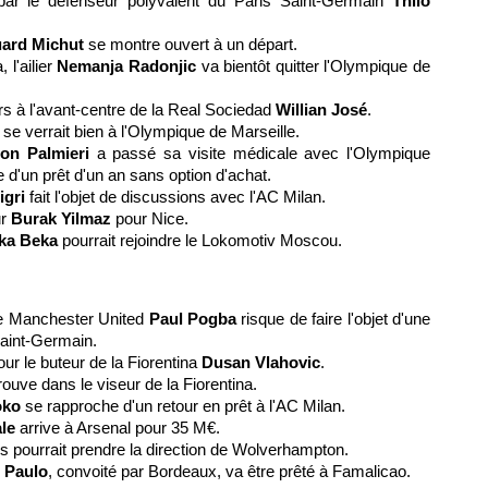
par le défenseur polyvalent du Paris Saint-Germain
Thilo
ard Michut
se montre ouvert à un départ.
l'ailier
Nemanja Radonjic
va bientôt quitter l'Olympique de
rs à l'avant-centre de la Real Sociedad
Willian José
.
t
se verrait bien à l'Olympique de Marseille.
on Palmieri
a passé sa visite médicale avec l'Olympique
e d'un prêt d'un an sans option d'achat.
igri
fait l'objet de discussions avec l'AC Milan.
ur
Burak Yilmaz
pour Nice.
eka Beka
pourrait rejoindre le Lokomotiv Moscou.
 de Manchester United
Paul Pogba
risque de faire l'objet d'une
 Saint-Germain.
our le buteur de la Fiorentina
Dusan Vlahovic
.
rouve dans le viseur de la Fiorentina.
oko
se rapproche d'un retour en prêt à l'AC Milan.
ale
arrive à Arsenal pour 35 M€.
s pourrait prendre la direction de Wolverhampton.
 Paulo
, convoité par Bordeaux, va être prêté à Famalicao.