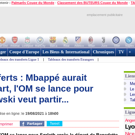
etenir :
Palmarès Coupe du Monde
-
Classement des BUTEURS Coupe du Monde
-
TA
emplacement publicitaire
n Utd
Arsenal
Liverpool
ManCity
Barca
Real
Atletico
Milan
Juve
Inter
Naples
ger
Coupe d'Europe
Les Bleus & International
Chroniques
TV
+
leaux des transferts Ligue 1
|
Tableaux des transferts Etrangers
|
erts : Mbappé aurait
Lien
Mer
t, l'OM se lance pour
Le
Le
ki veut partir...
Ta
Ligu
ise en ligne: le
19/08/2021
à
18h00
Anger
Tweet
mprimer
Lyo
Nice
'OM se lance pour Sørloth après le départ de Benedetto,