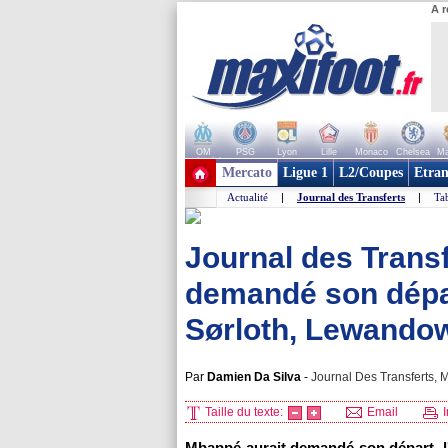
A r
OM
PSG
Lyon
Lille
Monaco
Chelsea
Ma
+ de clubs
Mercato
Ligue 1
L2/Coupes
Etran
Actualité
|
Journal des Transferts
|
Tab
Journal des Transf
demandé son dépar
Sørloth, Lewandows
Par
Damien Da Silva
-
Journal Des Transferts, M
Taille du texte:
Email
I
Mbappé aurait demandé son départ, l