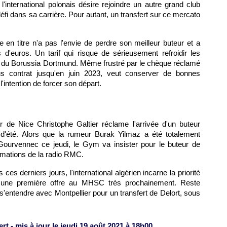
l'international polonais désire rejoindre un autre grand club
fi dans sa carrière. Pour autant, un transfert sur ce mercato
en titre n'a pas l'envie de perdre son meilleur buteur et a
 d'euros. Un tarif qui risque de sérieusement refroidir les
ur du Borussia Dortmund. Même frustré par le chèque réclamé
us contrat jusqu'en juin 2023, veut conserver de bonnes
'intention de forcer son départ.
eur de Nice Christophe Galtier réclame l'arrivée d'un buteur
d'été. Alors que la rumeur Burak Yilmaz a été totalement
Gourvennec ce jeudi, le Gym va insister pour le buteur de
ormations de la radio RMC.
es derniers jours, l'international algérien incarne la priorité
er une première offre au MHSC très prochainement. Reste
s'entendre avec Montpellier pour un transfert de Delort, sous
t - mis à jour le jeudi 19 août 2021 à 18h00.