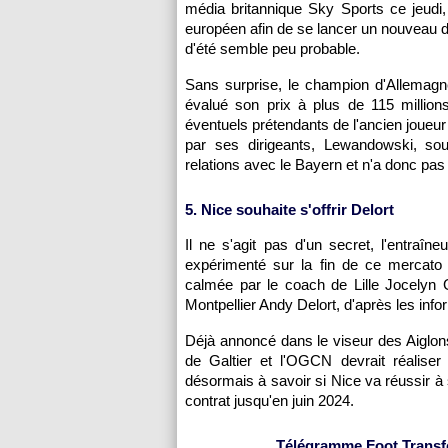
média britannique Sky Sports ce jeudi, 
européen afin de se lancer un nouveau dé
d'été semble peu probable.
Sans surprise, le champion d'Allemagne 
évalué son prix à plus de 115 millions
éventuels prétendants de l'ancien joue
par ses dirigeants, Lewandowski, so
relations avec le Bayern et n'a donc pas l
5. Nice souhaite s'offrir Delort
Il ne s'agit pas d'un secret, l'entraîn
expérimenté sur la fin de ce mercato 
calmée par le coach de Lille Jocelyn 
Montpellier Andy Delort, d'après les inf
Déjà annoncé dans le viseur des Aiglons c
de Galtier et l'OGCN devrait réalis
désormais à savoir si Nice va réussir à 
contrat jusqu'en juin 2024.
Télégramme Foot Transfer