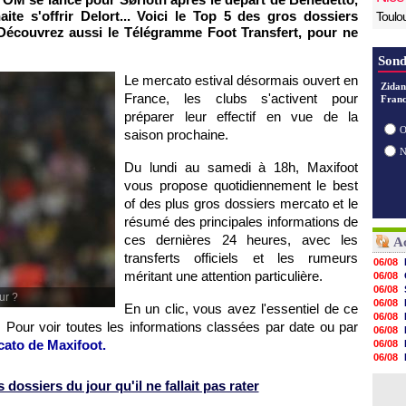
ite s'offrir Delort... Voici le Top 5 des gros dossiers
Toulo
Découvrez aussi le Télégramme Foot Transfert, pour ne
Sond
Le mercato estival désormais ouvert en
Zidan
France, les clubs s'activent pour
Franc
préparer leur effectif en vue de la
O
saison prochaine.
Du lundi au samedi à 18h, Maxifoot
vous propose quotidiennement le best
of des plus gros dossiers mercato et le
résumé des principales informations de
ces dernières 24 heures, avec les
Ac
transferts officiels et les rumeurs
06/08
méritant une attention particulière.
06/08
06/08
ur ?
06/08
En un clic, vous avez l'essentiel de ce
06/08
 Pour voir toutes les informations classées par date ou par
06/08
cato de Maxifoot.
06/08
06/08
06/08
dossiers du jour qu'il ne fallait pas rater
06/08
06/08