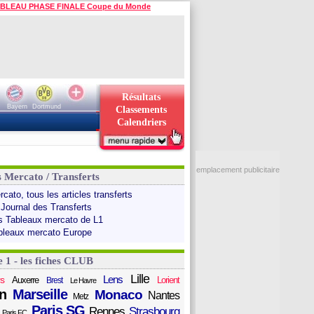
BLEAU PHASE FINALE Coupe du Monde
Résultats
Bayern
Dortmund
Classements
Calendriers
emplacement publicitaire
s Mercato / Transferts
cato, tous les articles transferts
 Journal des Transferts
s Tableaux mercato de L1
bleaux mercato Europe
e 1 - les fiches CLUB
Lille
Lens
s
Auxerre
Lorient
Brest
Le Havre
n
Marseille
Monaco
Nantes
Metz
Paris SG
Rennes
Strasbourg
Paris FC