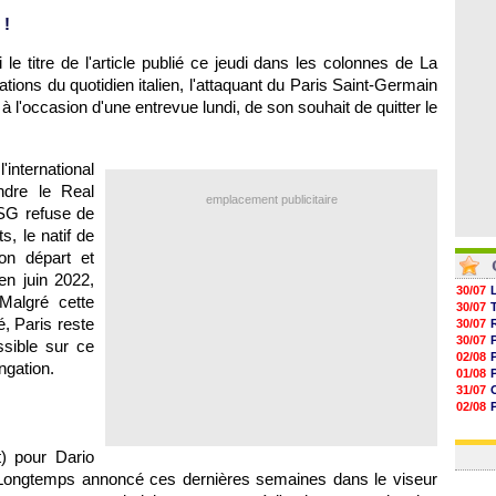
06/08
 !
05/08
05/08
05/08
i le titre de l'article publié ce jeudi dans les colonnes de La
tions du quotidien italien, l'attaquant du Paris Saint-Germain
 l'occasion d'une entrevue lundi, de son souhait de quitter le
international
ndre le Real
emplacement publicitaire
PSG refuse de
s, le natif de
on départ et
en juin 2022,
30/07
Malgré cette
30/07
, Paris reste
30/07
30/07
ssible sur ce
02/08
ngation.
01/08
31/07
02/08
01/08
03/08
) pour Dario
 Longtemps annoncé ces dernières semaines dans le viseur