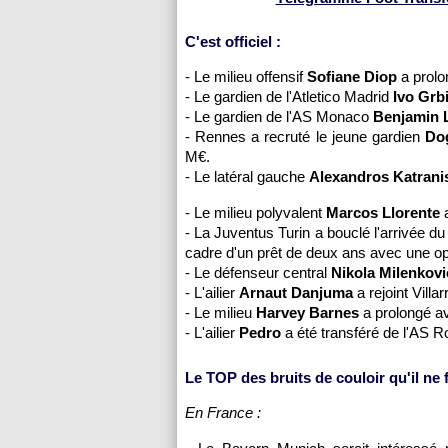
C'est officiel :
- Le milieu offensif
Sofiane Diop
a prolo
- Le gardien de l'Atletico Madrid
Ivo Grb
- Le gardien de l'AS Monaco
Benjamin 
- Rennes a recruté le jeune gardien
Do
M€.
- Le latéral gauche
Alexandros Katrani
- Le milieu polyvalent
Marcos Llorente
a
- La Juventus Turin a bouclé l'arrivée du
cadre d'un prêt de deux ans avec une opt
- Le défenseur central
Nikola Milenkovi
- L'ailier
Arnaut Danjuma
a rejoint Vil
- Le milieu
Harvey Barnes
a prolongé av
- L'ailier
Pedro
a été transféré de l'AS 
Le TOP des bruits de couloir qu'il ne fa
En France :