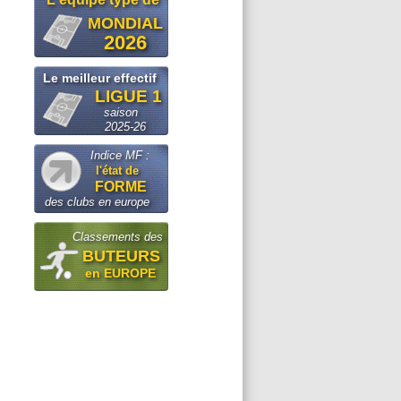
MONDIAL
2026
Le meilleur effectif
LIGUE 1
saison
2025-26
Indice MF :
l'état de
FORME
des clubs en europe
Classements des
BUTEURS
en EUROPE