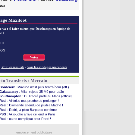
use
age Maxifoot
e va t-il faire mieux que Deschamps en équipe de
e ?
UI
NON
Voter
Voir les resultats
-
Voir les sondages précédents
tu Transferts / Mercato
Bordeaux
: Mavuba n'est plus l'entraîneur (off.)
Galatasaray
: Milan rejette 35 M€ pour Leão
Southampton
: D. Traoré prêté au Mans (officiel)
Real
: Vinicius tout proche de prolonger !
Real
: Diomandé attendu ce jeudi à Madrid !
Real
: Rodri, la piste Barça se confirme
PSG
: Akliouche arrive ce jeudi à Paris !
Real
: ça se complique pour Rodri !
Barça
: Ferran Torres donne son feu vert au PSG
Abha
: c'est fait pour Fekir (officiel)
Real
: réponse imminente de Vinicius
emplacement publicitaire