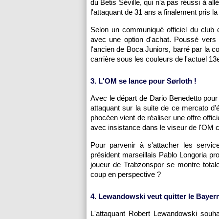
du Betis Séville, qui n'a pas réussi à al
l'attaquant de 31 ans a finalement pris la
Selon un communiqué officiel du club esp
avec une option d'achat. Poussé vers 
l'ancien de Boca Juniors, barré par la c
carrière sous les couleurs de l'actuel 13
3. L'OM se lance pour Sørloth !
Avec le départ de Dario Benedetto pour 
attaquant sur la suite de ce mercato d'
phocéen vient de réaliser une offre offi
avec insistance dans le viseur de l'OM c
Pour parvenir à s'attacher les services
président marseillais Pablo Longoria pr
joueur de Trabzonspor se montre totalem
coup en perspective ?
4. Lewandowski veut quitter le Baye
L'attaquant Robert Lewandowski souhai