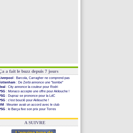
Arsenal
: Nørgaard transféré à Everton (off.)
Rennes
: une offre de Fulham pour Aït Boudlal
Lyon
: Mangala sur le départ
Man City
: Maresca flou pour Reijnders
Voir toutes les brèves
Ça a fait le buzz depuis 7 jours
Liverpool
: Barcola, Carragher ne comprend pas
Tottenham
: De Zerbi annonce une "bombe"
Real
: City annonce la couleur pour Rodri
PSG
: Monaco accepte une offre pour Akliouche !
PSG
: Dupraz se prononce pour la LdC
PSG
: c'est bouclé pour Akliouche !
OM
: Meunier avait un accord avec le club
PSG
: le Barça fixe son prix pour Torres
Barça
: Torres souhaite rejoindre le PSG !
FIFA
: Infantino sollicite Trump
A SUIVRE
L'equipe type de