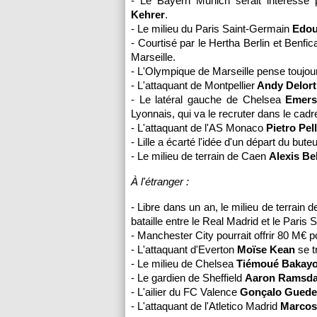
- Le Bayern Munich serait intéressé 
Kehrer
.
- Le milieu du Paris Saint-Germain
Edou
- Courtisé par le Hertha Berlin et Benfica, 
Marseille.
- L'Olympique de Marseille pense toujou
- L'attaquant de Montpellier
Andy Delor
- Le latéral gauche de Chelsea
Emers
Lyonnais, qui va le recruter dans le cadr
- L'attaquant de l'AS Monaco
Pietro Pell
- Lille a écarté l'idée d'un départ du bute
- Le milieu de terrain de Caen
Alexis B
À l'étranger :
- Libre dans un an, le milieu de terrain
bataille entre le Real Madrid et le Paris
- Manchester City pourrait offrir 80 M€ p
- L'attaquant d'Everton
Moïse Kean
se t
- Le milieu de Chelsea
Tiémoué Bakay
- Le gardien de Sheffield
Aaron Ramsd
- L'ailier du FC Valence
Gonçalo Guede
- L'attaquant de l'Atletico Madrid
Marcos