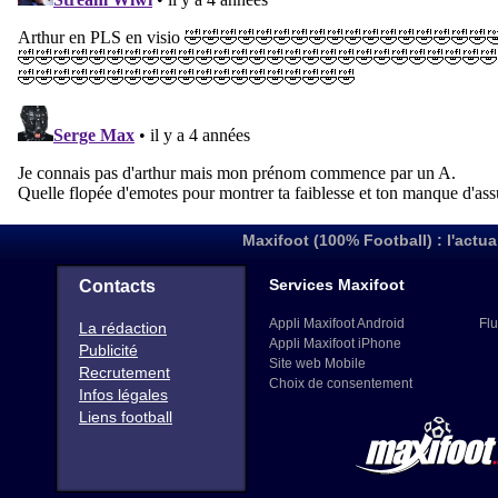
Maxifoot (100% Football) : l'actua
Services Maxifoot
Contacts
Appli Maxifoot Android
Flu
La rédaction
Appli Maxifoot iPhone
Publicité
Site web Mobile
Recrutement
Choix de consentement
Infos légales
Liens football