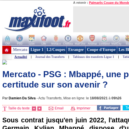
A retenir :
Palmarès Coupe du Mond
OM
PSG
Lyon
Lille
Monaco
Chelsea
Man Utd
Arsenal
Liverpool
ManCity
Ba
+ de clubs
Mercato
Ligue 1
L2/Coupes
Etranger
Coupe d'Europe
Les B
Actualité
|
Journal des Transferts
|
Tableaux des transferts Ligue 1
|
Tabl
Mercato - PSG : Mbappé, une 
certitude sur son avenir ?
Par
Damien Da Silva
-
Actu Transferts, Mise en ligne: le
18/08/2021
à
09h26
T
Taille du texte:
Email
Imprimer
Sous contrat jusqu'en juin 2022, l'attaq
Germain Kylian Mbappé dispose d'un