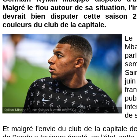
Malgré le flou autour de sa situation, l'i
devrait bien disputer cette saison 
couleurs du club de la capitale.
Le
Mba
par
sem
Sai
juin
fra
pu
int
Kylian Mbappé, une saison à venir au PSG.
de s
Et malgré l'envie du club de la capitale de 