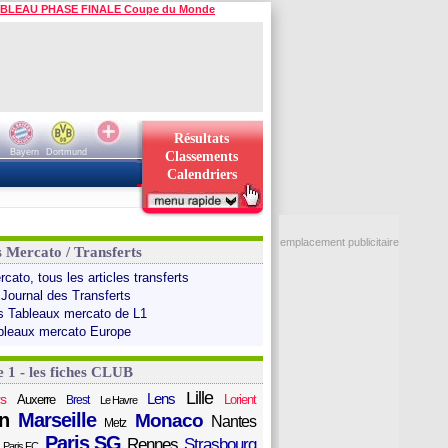
BLEAU PHASE FINALE Coupe du Monde
Résultats
Bayern
Dortmund
Classements
Calendriers
emplacement publicitaire
s Mercato / Transferts
cato, tous les articles transferts
 Journal des Transferts
s Tableaux mercato de L1
bleaux mercato Europe
e 1 - les fiches CLUB
Lille
Lens
s
Auxerre
Lorient
Brest
Le Havre
n
Marseille
Monaco
Nantes
Metz
Paris SG
Rennes
Strasbourg
Paris FC