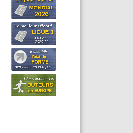
MONDIAL
2026
Le meilleur effectif
LIGUE 1
saison
2025-26
Indice MF :
l'état de
FORME
des clubs en europe
Classements des
BUTEURS
en EUROPE