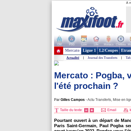
A r
OM
PSG
Lyon
Lille
Monaco
Chelsea
Ma
+ de clubs
Mercato
Ligue 1
L2/Coupes
Etran
Actualité
|
Journal des Transferts
|
Tab
Mercato : Pogba, v
l'été prochain ?
Par
Gilles Campos
-
Actu Transferts, Mise en lig
Taille du texte:
Email
I
Pourtant ouvert à un départ de Man
Paris Saint-Germain, Paul Pogba ser
court jusqu'en 2022. Rendez-vous l'ét