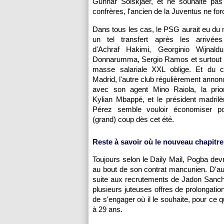
Gunnar Solskjaer, et ne souhaite pas
confrères, l'ancien de la Juventus ne fo
Dans tous les cas, le PSG aurait eu du 
un tel transfert après les arrivée
d'Achraf Hakimi, Georginio Wijnaldu
Donnarumma, Sergio Ramos et surtout L
masse salariale XXL oblige. Et du 
Madrid, l'autre club régulièrement annon
avec son agent Mino Raiola, la priori
Kylian Mbappé, et le président madrilè
Pérez semble vouloir économiser po
(grand) coup dès cet été.
Reste à savoir où le nouveau chapitre
Toujours selon le Daily Mail, Pogba devr
au bout de son contrat mancunien. D'au
suite aux recrutements de Jadon Sancho
plusieurs juteuses offres de prolongation
de s'engager où il le souhaite, pour ce q
à 29 ans.