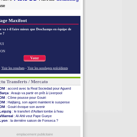
use
age Maxifoot
e va t-il faire mieux que Deschamps en équipe de
e ?
UI
NON
Voter
Voir les resultats
-
Voir les sondages précédents
tu Transferts / Mercato
OM
: accord avec la Real Sociedad pour Aguerd
Barça
: Araujo va partir en prêt à Liverpool
OM
: Côme pousse pour Gouiri
OM
: Højbjerg, son agent maintient le suspense
OM
: Gouiri évoque son avenir
Leipzig
: le transfert d'Asllani tombe à l'eau
Villarreal
: Al-Ahli veut Pape Gueye
Lyon
: la dernière saison de Fonseca ?
OM
: un nouveau prétendant pour Højbjerg
Brest
: un gardien norvégien en approche ?
Nice
: Kevin Carlos va partir en Italie
emplacement publicitaire