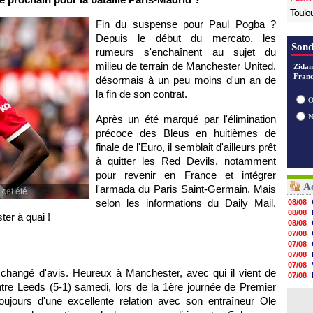
Toulo
Fin du suspense pour Paul Pogba ?
Depuis le début du mercato, les
Sond
rumeurs s'enchaînent au sujet du
milieu de terrain de Manchester United,
Zidan
Franc
désormais à un peu moins d'un an de
la fin de son contrat.
O
Après un été marqué par l'élimination
précoce des Bleus en huitièmes de
finale de l'Euro, il semblait d'ailleurs prêt
à quitter les Red Devils, notamment
pour revenir en France et intégrer
Ac
l'armada du Paris Saint-Germain. Mais
cet été.
selon les informations du Daily Mail,
08/08
08/08
ter à quai !
08/08
07/08
07/08
07/08
07/08
 - changé d'avis. Heureux à Manchester, avec qui il vient de
07/08
ntre Leeds (5-1) samedi, lors de la 1ère journée de Premier
07/08
07/08
toujours d'une excellente relation avec son entraîneur Ole
07/08