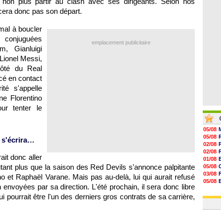
 non plus partir au clash avec ses dirigeants. Selon nos
07/08
rcera donc pas son départ.
07/08
07/08
07/08
mal à boucler
s conjuguées
emplacement publicitaire
m, Gianluigi
ionel Messi,
côté du Real
cé en contact
té s'appelle
ne Florentino
ur tenter le
05/08
05/08
 s'écrira…
02/08
02/08
ait donc aller
01/08
tant plus que la saison des Red Devils s'annonce palpitante
05/08
03/08
 et Raphaël Varane. Mais pas au-delà, lui qui aurait refusé
05/08
 envoyées par sa direction. L'été prochain, il sera donc libre
03/08
ui pourrait être l'un des derniers gros contrats de sa carrière,
03/08