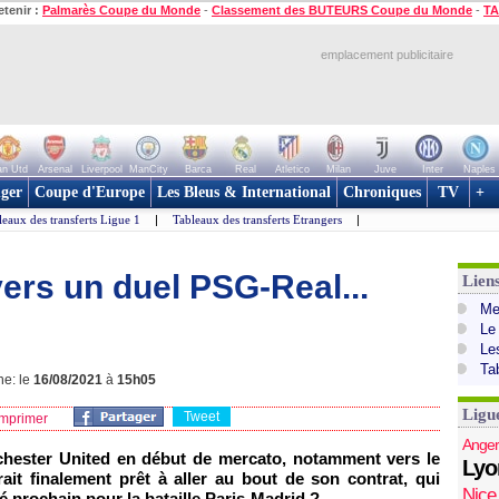
etenir :
Palmarès Coupe du Monde
-
Classement des BUTEURS Coupe du Monde
-
TA
emplacement publicitaire
n Utd
Arsenal
Liverpool
ManCity
Barca
Real
Atletico
Milan
Juve
Inter
Naples
ger
Coupe d'Europe
Les Bleus & International
Chroniques
TV
+
leaux des transferts Ligue 1
|
Tableaux des transferts Etrangers
|
ers un duel PSG-Real...
Lien
Mer
Le
Le
Ta
ne: le
16/08/2021
à
15h05
Ligu
Tweet
mprimer
Anger
chester United en début de mercato, notamment vers le
Lyo
ait finalement prêt à aller au bout de son contrat, qui
Nice
é prochain pour la bataille Paris-Madrid ?