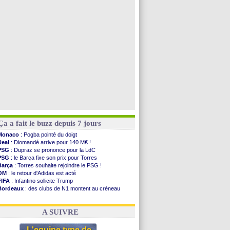
Leganés
: c'est signé pour Luca Zidane (off.)
Atletico
: Ruggeri en route pour Aston Villa
Lyon
: Mangala prêté à Getafe (officiel)
PSG
: Nsoki va signer en Croatie
Voir toutes les brèves
Ça a fait le buzz depuis 7 jours
Monaco
: Pogba pointé du doigt
Real
: Diomandé arrive pour 140 M€ !
PSG
: Dupraz se prononce pour la LdC
PSG
: le Barça fixe son prix pour Torres
Barça
: Torres souhaite rejoindre le PSG !
OM
: le retour d'Adidas est acté
FIFA
: Infantino sollicite Trump
Bordeaux
: des clubs de N1 montent au créneau
Argentine
: quand Medina recadre... sa mère
Real
: le démenti de Leipzig pour Diomandé
A SUIVRE
L'equipe type de