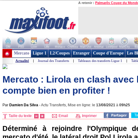
A retenir :
Palmarès Coupe du Mond
OM
PSG
Lyon
Lille
Monaco
Chelsea
Man Utd
Arsenal
Liverpool
ManCity
Ba
+ de clubs
Mercato
Ligue 1
L2/Coupes
Etranger
Coupe d'Europe
Les B
Actualité
|
Journal des Transferts
|
Tableaux des transferts Ligue 1
|
Tabl
Mercato : Lirola en clash avec l
compte bien en profiter !
Par
Damien Da Silva
-
Actu Transferts, Mise en ligne: le
13/08/2021
à
09h25
T
Taille du texte:
Email
Imprimer
Déterminé à rejoindre l'Olympique d
mercato d'été, le latéral droit Pol Lirola