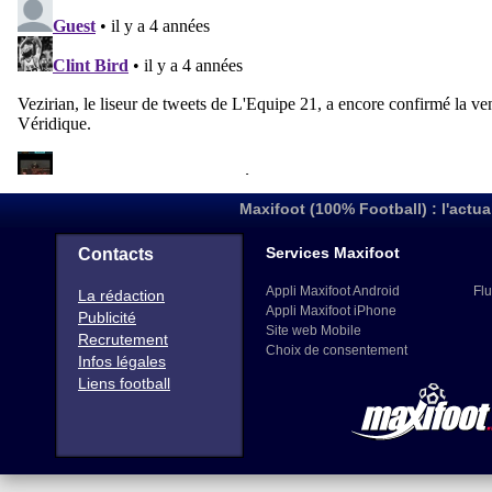
Maxifoot (100% Football) : l'actua
Services Maxifoot
Contacts
Appli Maxifoot Android
Flu
La rédaction
Appli Maxifoot iPhone
Publicité
Site web Mobile
Recrutement
Choix de consentement
Infos légales
Liens football