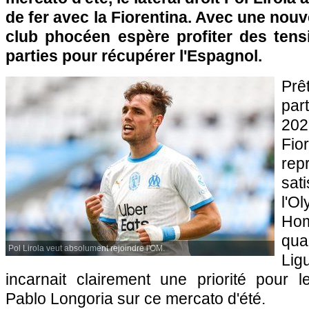
de fer avec la Fiorentina. Avec une nouvel
club phocéen espère profiter des tens
parties pour récupérer l'Espagnol.
Prê
par
2021
Fio
rep
sa
l'O
Ho
qua
Pol Lirola veut absolument rejoindre l'OM.
Lig
incarnait clairement une priorité pour 
Pablo Longoria sur ce mercato d'été.