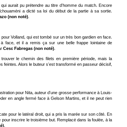
 qui aurait pu prétendre au titre d'homme du match. Encore
 Tchouaméni a dicté sa loi du début de la partie à sa sortie.
azo (non noté)
.
 pour Volland, qui est tombé sur un très bon gardien en face.
 à face, et il a remis ça sur une belle frappe lointaine de
ar
Cesc Fabregas (non noté)
.
u trouver le chemin des filets en première période, mais la
feintes. Alors le buteur s'est transformé en passeur décisif,
ustration pour Nita, auteur d'une grosse performance à Louis-
 céder en angle fermé face à Gelson Martins, et il ne peut rien
ate pour le latéral droit, qui a pris la marée sur son côté. En
 pour inscrire le troisième but. Remplacé dans la foulée, à la
é)
.