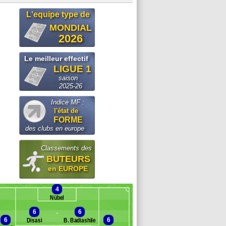
L'equipe type de
MONDIAL
2026
Le meilleur effectif
LIGUE 1
saison
2025-26
Indice MF :
l'état de
FORME
des clubs en europe
Classements des
BUTEURS
en EUROPE
4
Nübel
6
6
6
6
Disasi
B. Badiashile