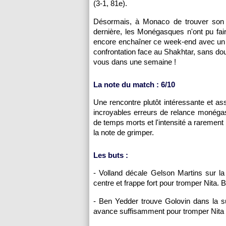
(3-1, 81e).
Désormais, à Monaco de trouver son 
dernière, les Monégasques n'ont pu fai
encore enchaîner ce week-end avec un 
confrontation face au Shakhtar, sans dou
vous dans une semaine !
La note du match : 6/10
Une rencontre plutôt intéressante et 
incroyables erreurs de relance monégasq
de temps morts et l'intensité a rarement 
la note de grimper.
Les buts :
- Volland décale Gelson Martins sur la 
centre et frappe fort pour tromper Nita. B
- Ben Yedder trouve Golovin dans la su
avance suffisamment pour tromper Nita de