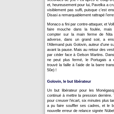
et, heureusement pour lui, Pavelka a cr
visiblement pas suffi, puisque c'est ens
Disasi a remarquablement rattrapé l'erre
Monaco a fini par contre-attaquer, et Vol
faire mouche dans la foulée, mais 
compter sur la main ferme de Nita 
adverse, dans un grand soir, a ens
l'Allemand puis Golovin, auteur d'une s
avant la pause. Mais au retour des vestiai
par céder face à Gelson Martins. Dans
ne peut plus fermé, le Portugais a e
trouvé la faille à l'aide de la barre tran
50e) !
Golovin, le but libérateur
Un but libérateur pour les Monégasq
continué à mettre la pression derrière. 
pour creuser l'écart, six minutes plus ta
a pu faire souffler ses cadres, et le
nouvelle erreur de relance signée Nübel