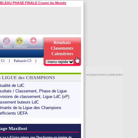
BLEAU PHASE FINALE Coupe du Monde
Résultats
Bayern
Dortmund
Classements
Calendriers
s C1
|
Palmarès C3
|
emplacement publicitaire
ns LIGUE des CHAMPIONS
tualité de LdC
sultats / Classement, Phase de Ligue
évisions de classement, Ligue LdC (xP)
assement buteurs LdC
lmarès de la Ligue des Champions
efficients UEFA
age Maxifoot
e va t-il faire mieux que Deschamps en équipe de