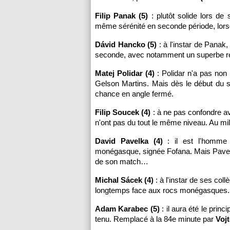
Filip Panak (5)
: plutôt solide lors de
même sérénité en seconde période, lors
Dávid Hancko (5)
: à l'instar de Panak
seconde, avec notamment un superbe ret
Matej Polidar (4)
: Polidar n'a pas non 
Gelson Martins. Mais dès le début du se
chance en angle fermé.
Filip Soucek (4)
: à ne pas confondre
n'ont pas du tout le même niveau. Au mil
David Pavelka (4)
: il est l'homme 
monégasque, signée Fofana. Mais Pavelka
de son match…
Michal Sácek (4)
: à l'instar de ses col
longtemps face aux rocs monégasques.
Adam Karabec (5)
: il aura été le prin
tenu. Remplacé à la 84e minute par
Voj