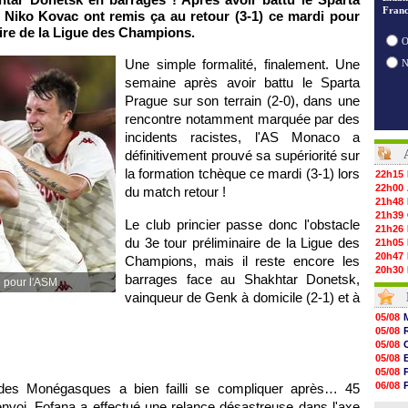
Franc
e Niko Kovac ont remis ça au retour (3-1) ce mardi pour
aire de la Ligue des Champions.
O
Une simple formalité, finalement. Une
semaine après avoir battu le Sparta
Prague sur son terrain (2-0), dans une
rencontre notamment marquée par des
incidents racistes, l'AS Monaco a
définitivement prouvé sa supériorité sur
la formation tchèque ce mardi (3-1) lors
22h15
22h00
du match retour !
21h48
21h39
Le club princier passe donc l'obstacle
21h26
du 3e tour préliminaire de la Ligue des
21h05
20h47
Champions, mais il reste encore les
20h30
barrages face au Shakhtar Donetsk,
 pour l'ASM.
20h18
vainqueur de Genk à domicile (2-1) et à
20h04
19h47
05/08
19h34
05/08
19h14
05/08
19h06
05/08
18h50
05/08
18h30
06/08
n" des Monégasques a bien failli se compliquer après… 45
18h20
06/08
nvoi, Fofana a effectué une relance désastreuse dans l'axe
17h58