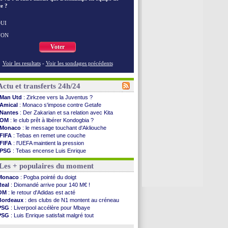
e ?
UI
NON
Voter
Voir les resultats
-
Voir les sondages précédents
Actu et transferts 24h/24
Man Utd
: Zirkzee vers la Juventus ?
Amical
: Monaco s'impose contre Getafe
Nantes
: Der Zakarian et sa relation avec Kita
OM
: le club prêt à libérer Kondogbia ?
Monaco
: le message touchant d'Akliouche
FIFA
: Tebas en remet une couche
FIFA
: l'UEFA maintient la pression
PSG
: Tebas encense Luis Enrique
Real
: Vinicius jusqu'en 2032 (officiel)
Les + populaires du moment
Lyon
: Mangala va rejoindre Getafe
OM
: une offre refusée pour Aguerd
Monaco
: Pogba pointé du doigt
Real
: c'est confirmé pour Vinicius
Real
: Diomandé arrive pour 140 M€ !
Troyes
: Junior Diaz jusqu'en 2030 (officiel)
OM
: le retour d'Adidas est acté
PSG
: Akliouche a signé (officiel)
Bordeaux
: des clubs de N1 montent au créneau
OM
: une offre pour Bulka
PSG
: Liverpool accélère pour Mbaye
PSG
: contrat signé pour Akliouche
PSG
: Luis Enrique satisfait malgré tout
Ouganda
: Owori battu à mort à Kampala
Barça
: Ferran Torres donne son feu vert au PSG
Arsenal
: Arteta veut créer une dynastie