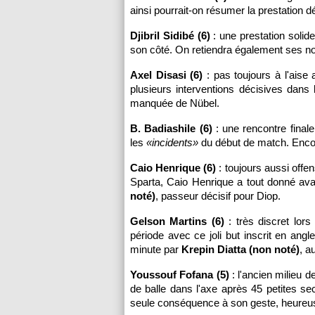
ainsi pourrait-on résumer la prestation d
Djibril Sidibé (6)
: une prestation solide
son côté. On retiendra également ses 
Axel Disasi (6)
: pas toujours à l'aise 
plusieurs interventions décisives dan
manquée de Nübel.
B. Badiashile (6)
: une rencontre finale
les
«incidents»
du début de match. Encor
Caio Henrique (6)
: toujours aussi offen
Sparta, Caio Henrique a tout donné ava
noté)
, passeur décisif pour Diop.
Gelson Martins (6)
: très discret lor
période avec ce joli but inscrit en ang
minute par
Krepin Diatta (non noté)
, a
Youssouf Fofana (5)
: l'ancien milieu 
de balle dans l'axe après 45 petites sec
seule conséquence à son geste, heureus