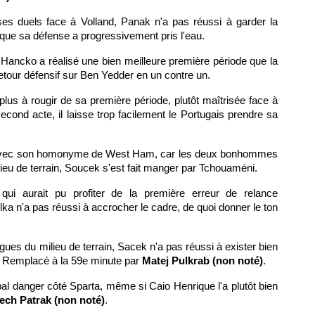
 ses duels face à Volland, Panak n'a pas réussi à garder la
que sa défense a progressivement pris l'eau.
, Hancko a réalisé une bien meilleure première période que la
our défensif sur Ben Yedder en un contre un.
plus à rougir de sa première période, plutôt maîtrisée face à
cond acte, il laisse trop facilement le Portugais prendre sa
 avec son homonyme de West Ham, car les deux bonhommes
ieu de terrain, Soucek s'est fait manger par Tchouaméni.
qui aurait pu profiter de la première erreur de relance
 n'a pas réussi à accrocher le cadre, de quoi donner le ton
lègues du milieu de terrain, Sacek n'a pas réussi à exister bien
 Remplacé à la 59e minute par
Matej Pulkrab (non noté)
.
cipal danger côté Sparta, même si Caio Henrique l'a plutôt bien
tech Patrak (non noté)
.