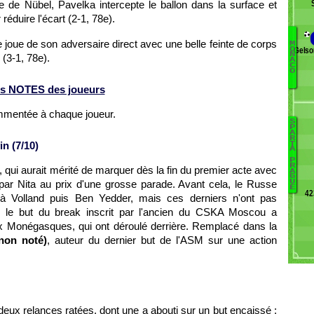
e de Nübel, Pavelka intercepte le ballon dans la surface et
réduire l'écart (2-1, 78e).
e joue de son adversaire direct avec une belle feinte de corps
M
Gelso
O
J
N
(3-1, 78e).
A
C
Di
O
Di
s NOTES des joueurs
M
F
ommentée à chaque joueur.
Is
S
B
P
M
A
R
n (7/10)
P
T
M
A
M
M
P
R
, qui aurait mérité de marquer dès la fin du premier acte avec
L
A
G
 par Nita au prix d'une grosse parade. Avant cela, le Russe
4
U
Ag
E
42
6
P
t à Volland puis Ben Yedder, mais ces derniers n'ont pas
Dr
e, le but du break inscrit par l'ancien du CSKA Moscou a
7
aux Monégasques, qui ont déroulé derrière. Remplacé dans la
Ho
non noté)
, auteur du dernier but de l'ASM sur une action
St
6
He
deux relances ratées, dont une a abouti sur un but encaissé :