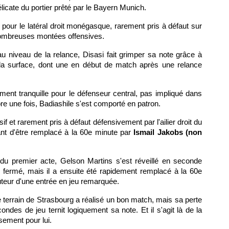
élicate du portier prêté par le Bayern Munich.
 pour le latéral droit monégasque, rarement pris à défaut sur
nombreuses montées offensives.
au niveau de la relance, Disasi fait grimper sa note grâce à
s la surface, dont une en début de match après une relance
ment tranquille pour le défenseur central, pas impliqué dans
e une fois, Badiashile s'est comporté en patron.
sif et rarement pris à défaut défensivement par l'ailier droit du
nt d'être remplacé à la 60e minute par
Ismail Jakobs (non
s du premier acte, Gelson Martins s'est réveillé en seconde
le fermé, mais il a ensuite été rapidement remplacé à la 60e
uteur d'une entrée en jeu remarquée.
de terrain de Strasbourg a réalisé un bon match, mais sa perte
ondes de jeu ternit logiquement sa note. Et il s'agit là de la
ement pour lui.