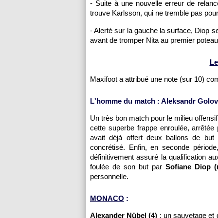
- Suite à une nouvelle erreur de relanc
trouve Karlsson, qui ne tremble pas pour 
- Alerté sur la gauche la surface, Diop s
avant de tromper Nita au premier poteau 
Le
Maxifoot a attribué une note (sur 10) c
L'homme du match : Aleksandr Golovi
Un très bon match pour le milieu offensif
cette superbe frappe enroulée, arrêtée
avait déjà offert deux ballons de bu
concrétisé. Enfin, en seconde périod
définitivement assuré la qualification 
foulée de son but par
Sofiane Diop (
personnelle.
MONACO
:
Alexander Nübel (4)
: un sauvetage et 