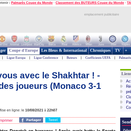
etenir :
Palmarès Coupe du Monde
-
Classement des BUTEURS Coupe du Monde
-
TA
emplacement publicitaire
n Utd
Arsenal
Liverpool
ManCity
Barca
Real
Atletico
Milan
Juve
Inter
Naples
ger
Coupe d'Europe
Les Bleus & International
Chroniques
TV
+
|
Ligue Europa
|
Ligue Conference
|
Buteurs
|
Coefficients UEFA
|
Palmarè
ous avec le Shakhtar ! -
Lie
Ac
des joueurs (Monaco 3-1
Ré
pr
Cl
Pa
Co
ise en ligne: le
10/08/2021
à
22h07
Tweet
mprimer
Sond
tar Donetsk en barrages ! Après avoir battu le Sparta
Zidan