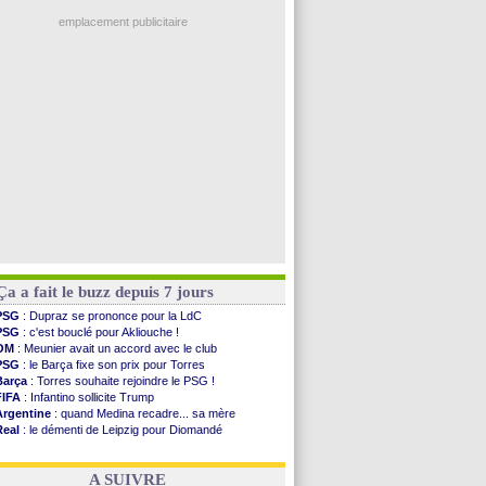
Real
: une nouvelle offre pour Vinicius
Chelsea
: Palace a fait son offre pour Disasi
emplacement publicitaire
FIFA
: le gouvernement espagnol s'en mêle
PSG
: l'étonnante rumeur Gusto
Bologne
: Dallinga est sur le marché
OM
: accord trouvé avec Man City pour Rulli
OM
: Medina vers Leverkusen pour 25 M€
Voir les brèves précédentes
Ça a fait le buzz depuis 7 jours
PSG
: Dupraz se prononce pour la LdC
PSG
: c'est bouclé pour Akliouche !
OM
: Meunier avait un accord avec le club
PSG
: le Barça fixe son prix pour Torres
Barça
: Torres souhaite rejoindre le PSG !
FIFA
: Infantino sollicite Trump
Argentine
: quand Medina recadre... sa mère
Real
: le démenti de Leipzig pour Diomandé
OM
: Paixão attire un 2e club anglais
FIFA
: le conseiller d'Infantino démissionne !
A SUIVRE