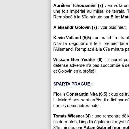
Aurélien Tchouaméni (7)
: en voilà un
une fois impérial au milieu de terrain,
Remplacé à la 60e minute par
Eliot Mat
Aleksandr Golovin (7)
: voir plus haut.
Kevin Volland (5,5)
: un match frustrant
Nita l'a dégouté sur leur premier face
l'Allemand. Remplacé à la 67e minute p
Wissam Ben Yedder (6)
: il aurait p
défense adverse n'a pas succombé à ses 
et Golovin en a profité !
SPARTA PRAGUE
:
Florin Constantin Nita (6,5)
: que de fr
II. Malgré ses sept arrêts, il a fini par
sur les deux autres buts.
Tomás Wiesner (4)
: une rencontre délic
fin de match, Diop l'a également mystifié
84e minute, par
Adam Gabriel (non not