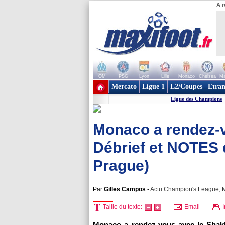
A r
OM
PSG
Lyon
Lille
Monaco
Chelsea
Ma
+ de clubs
Mercato
Ligue 1
L2/Coupes
Etran
Ligue des Champions
Monaco a rendez-v
Débrief et NOTES 
Prague)
Par
Gilles Campos
-
Actu Champion's League, M
Taille du texte:
Email
I
Monaco a rendez-vous avec le Shakh