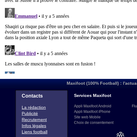
Maxifoot (100% Football) : l'actua
Services Maxifoot
Contacts
Appli Maxifoot Android
Flu
La rédaction
Appli Maxifoot iPhone
Publicité
Site web Mobile
Recrutement
Choix de consentement
Infos légales
Liens football