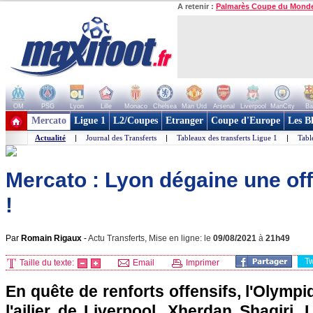
A retenir :
Palmarès Coupe du Mond
OM
PSG
Lyon
Lille
Monaco
Chelsea
Man Utd
Arsenal
Liverpool
ManCity
Ba
+ de clubs
Mercato
Ligue 1
L2/Coupes
Etranger
Coupe d'Europe
Les B
Actualité
|
Journal des Transferts
|
Tableaux des transferts Ligue 1
|
Tabl
Mercato : Lyon dégaine une off
!
Par
Romain Rigaux
-
Actu Transferts, Mise en ligne: le
09/08/2021
à
21h49
T
Taille du texte:
Email
Imprimer
En quête de renforts offensifs, l'Olympi
l'ailier de Liverpool, Xherdan Shaqiri.