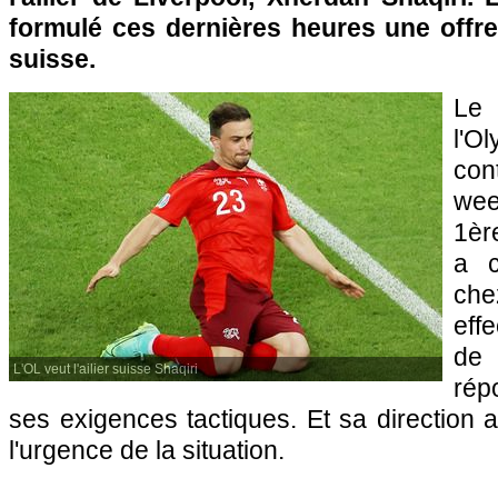
formulé ces dernières heures une offre 
suisse.
Le
l'O
con
wee
1èr
a c
che
eff
de
L'OL veut l'ailier suisse Shaqiri
rép
ses exigences tactiques. Et sa direction a
l'urgence de la situation.