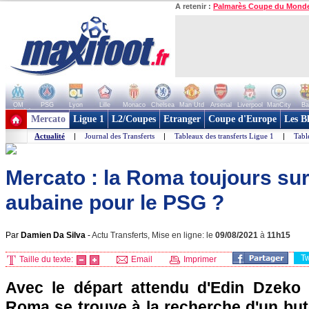
A retenir :
Palmarès Coupe du Mond
OM
PSG
Lyon
Lille
Monaco
Chelsea
Man Utd
Arsenal
Liverpool
ManCity
Ba
+ de clubs
Mercato
Ligue 1
L2/Coupes
Etranger
Coupe d'Europe
Les B
Actualité
|
Journal des Transferts
|
Tableaux des transferts Ligue 1
|
Tabl
Mercato : la Roma toujours sur
aubaine pour le PSG ?
Par
Damien Da Silva
-
Actu Transferts, Mise en ligne: le
09/08/2021
à
11h15
T
Taille du texte:
Email
Imprimer
Avec le départ attendu d'Edin Dzeko à 
Roma se trouve à la recherche d'un but