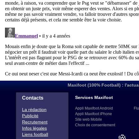
Maxifoot (100% Football) : l'actua
Services Maxifoot
Contacts
Appli Maxifoot Android
Flu
La rédaction
Appli Maxifoot iPhone
Publicité
Site web Mobile
Recrutement
Choix de consentement
Infos légales
Liens football