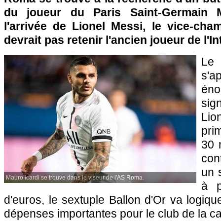
du joueur du Paris Saint-Germain M
l'arrivée de Lionel Messi, le vice-ch
devrait pas retenir l'ancien joueur de l'I
Le 
s'a
én
sig
Lio
pri
30 
con
un 
Mauro Icardi se trouve dans le viseur de l'AS Roma.
à p
d'euros, le sextuple Ballon d'Or va logi
dépenses importantes pour le club de la ca