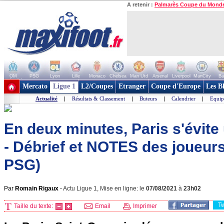
A retenir :
Palmarès Coupe du Mond
OM
PSG
Lyon
Lille
Monaco
Chelsea
Man Utd
Arsenal
Liverpool
ManCity
Ba
+ de clubs
Mercato
Ligue 1
L2/Coupes
Etranger
Coupe d'Europe
Les B
Actualité
|
Résultats & Classement
|
Buteurs
|
Calendrier
|
Equip
En deux minutes, Paris s'évite
- Débrief et NOTES des joueurs
PSG)
Par
Romain Rigaux
-
Actu Ligue 1, Mise en ligne: le
07/08/2021
à
23h02
T
Taille du texte:
Email
Imprimer