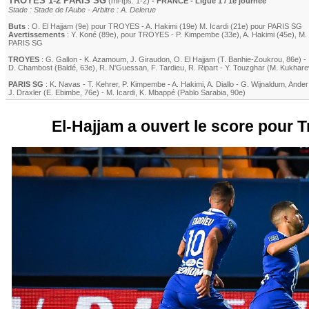
TROYES
1-2
PARIS SG
(mi-tps: 1-2)
- FRANCE - Ligue 1 / 1e journée
Stade : Stade de l'Aube - Arbitre : A. Delerue
Buts
:
O. El Hajjam
(9e) pour
TROYES
-
A. Hakimi
(19e)
M. Icardi
(21e) pour
PARIS SG
Avertissements
:
Y. Koné
(89e)
, pour
TROYES
-
P. Kimpembe
(33e)
,
A. Hakimi
(45e)
,
M. 
PARIS SG
TROYES
:
G. Gallon
-
K. Azamoum
,
J. Giraudon
,
O. El Hajjam
(
T. Banhie-Zoukrou
, 86e)
-
D. Chambost
(
Baldé
, 63e)
,
R. N'Guessan
,
F. Tardieu
,
R. Ripart
-
Y. Touzghar
(
M. Kukhar
PARIS SG
:
K. Navas
-
T. Kehrer
,
P. Kimpembe
-
A. Hakimi
,
A. Diallo
-
G. Wijnaldum
,
Ander
J. Draxler
(
E. Ebimbe
, 76e)
-
M. Icardi
,
K. Mbappé
(
Pablo Sarabia
, 90e)
El-Hajjam a ouvert le score pour T