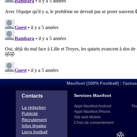
Maxifoot (100% Football) : l'actua
Services Maxifoot
Contacts
Appli Maxifoot Android
Flu
La rédaction
Appli Maxifoot iPhone
Publicité
Site web Mobile
Recrutement
Choix de consentement
Infos légales
Liens football