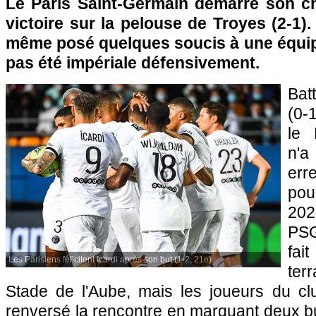
Le Paris Saint-Germain démarre son c
victoire sur la pelouse de Troyes (2-1)
même posé quelques soucis à une équipe
pas été impériale défensivement.
Bat
(0-
le 
n'a
err
pou
202
PSG
fai
Les Parisiens félicitent Icardi après son but (1-2, 21e)
ter
Stade de l'Aube, mais les joueurs du clu
renversé la rencontre en marquant deux b