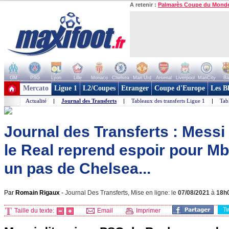
A retenir :
Palmarès Coupe du Mond
OM
PSG
Lyon
Lille
Monaco
Chelsea
Man Utd
Arsenal
Liverpool
ManCity
Ba
+ de clubs
Mercato
Ligue 1
L2/Coupes
Etranger
Coupe d'Europe
Les B
Actualité
|
Journal des Transferts
|
Tableaux des transferts Ligue 1
|
Tab
Journal des Transferts : Messi 
le Real reprend espoir pour M
un pas de Chelsea...
Par
Romain Rigaux
-
Journal Des Transferts, Mise en ligne: le
07/08/2021
à
18h
T
Taille du texte:
Email
Imprimer