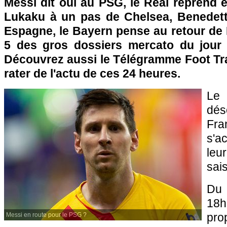
Messi dit oui au PSG, le Real reprend 
Lukaku à un pas de Chelsea, Benedetto
Espagne, le Bayern pense au retour de Ri
5 des gros dossiers mercato du jour
Découvrez aussi le Télégramme Foot Tra
rater de l'actu de ces 24 heures.
Le
dé
Fr
s'a
leur
sai
Du 
18
pro
Messi en route pour le PSG ?