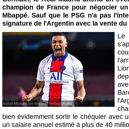
champion de France pour négocier un 
Mbappé. Sauf que le PSG n'a pas l'inte
signature de l'Argentin avec la vente d
Le 
s'a
co
l'a
Li
dep
av
Bar
l'A
Kylian Mbappé, un rêve pour le Real Madrid.
cha
bien évidemment sortir le chéquier avec u
un salaire annuel estimé à plus de 40 milli