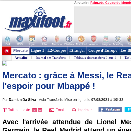
A retenir :
Palmarès Coupe du Mond
OM
PSG
Lyon
Lille
Monaco
Chelsea
Man Utd
Arsenal
Liverpool
ManCity
Ba
+ de clubs
Mercato
Ligue 1
L2/Coupes
Etranger
Coupe d'Europe
Les B
Actualité
|
Journal des Transferts
|
Tableaux des transferts Ligue 1
|
Tabl
Mercato : grâce à Messi, le Re
l'espoir pour Mbappé !
Par
Damien Da Silva
-
Actu Transferts, Mise en ligne: le
07/08/2021
à
10h32
T
Taille du texte:
Email
Imprimer
Avec l'arrivée attendue de Lionel Me
Germain, le Real Madrid attend un éven