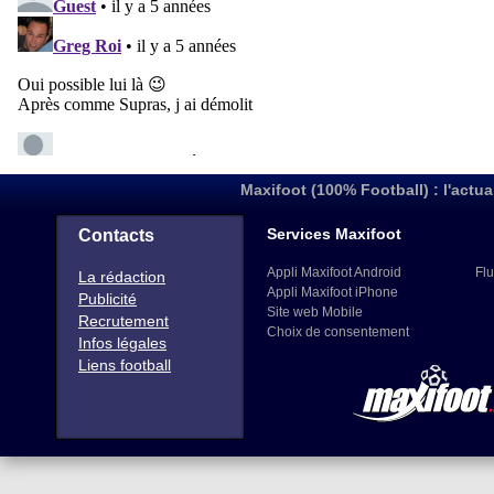
Maxifoot (100% Football) : l'actua
Services Maxifoot
Contacts
Appli Maxifoot Android
Flu
La rédaction
Appli Maxifoot iPhone
Publicité
Site web Mobile
Recrutement
Choix de consentement
Infos légales
Liens football