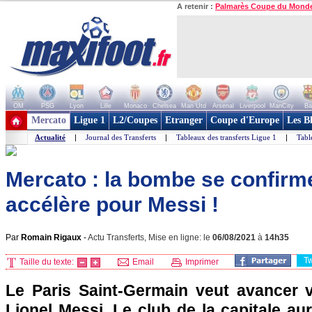
A retenir :
Palmarès Coupe du Mond
OM
PSG
Lyon
Lille
Monaco
Chelsea
Man Utd
Arsenal
Liverpool
ManCity
Ba
+ de clubs
Mercato
Ligue 1
L2/Coupes
Etranger
Coupe d'Europe
Les B
Actualité
|
Journal des Transferts
|
Tableaux des transferts Ligue 1
|
Tabl
Mercato : la bombe se confirm
accélère pour Messi !
Par
Romain Rigaux
-
Actu Transferts, Mise en ligne: le
06/08/2021
à
14h35
T
Taille du texte:
Email
Imprimer
Le Paris Saint-Germain veut avancer v
Lionel Messi. Le club de la capitale au