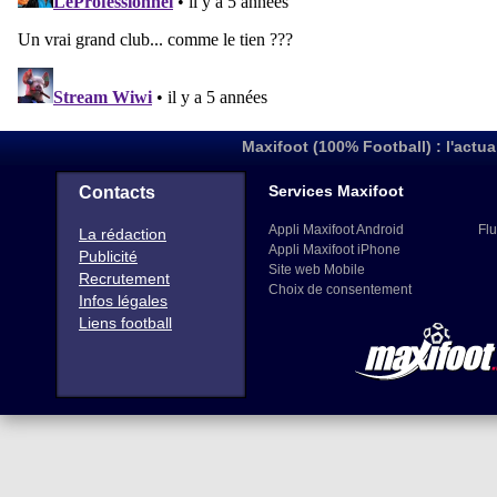
Maxifoot (100% Football) : l'actua
Services Maxifoot
Contacts
Appli Maxifoot Android
Flu
La rédaction
Appli Maxifoot iPhone
Publicité
Site web Mobile
Recrutement
Choix de consentement
Infos légales
Liens football