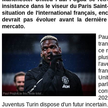
insistance dans le viseur du Paris Saint
situation de l'international français, en
devrait pas évoluer avant la dernière
mercato.
Pau
tra
ce 
pl
l'av
fra
Uni
par
con
Paul Pogba, le flou reste total...
202
Juventus Turin dispose d'un futur incertain.