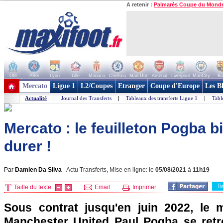
A retenir :
Palmarès Coupe du Mond
OM
PSG
Lyon
Lille
Monaco
Chelsea
Man Utd
Arsenal
Liverpool
ManCity
Ba
+ de clubs
Mercato
Ligue 1
L2/Coupes
Etranger
Coupe d'Europe
Les B
Actualité
|
Journal des Transferts
|
Tableaux des transferts Ligue 1
|
Tabl
Mercato : le feuilleton Pogba b
durer !
Par
Damien Da Silva
-
Actu Transferts, Mise en ligne: le
05/08/2021
à
11h19
T
Taille du texte:
Email
Imprimer
Sous contrat jusqu'en juin 2022, le m
Manchester United Paul Pogba se ret