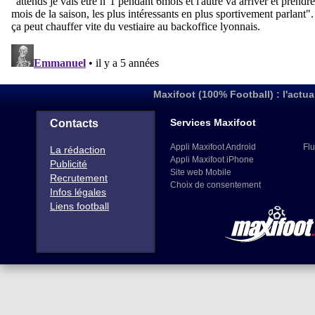
Maxifoot (100% Football) : l'actua
Services Maxifoot
Contacts
Appli Maxifoot Android
Flu
La rédaction
Appli Maxifoot iPhone
Publicité
Site web Mobile
Recrutement
Choix de consentement
Infos légales
Liens football