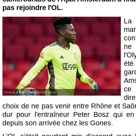
pas rejoindre l'OL.
La
ma
con
ne
l'O
été
ga
Am
ce
Onana a finalement recalé Lyon
dir
choix de ne pas venir entre Rhône et Saô
dur pour l'entraîneur Peter Bosz qui en a
depuis son arrivée chez les Gones.