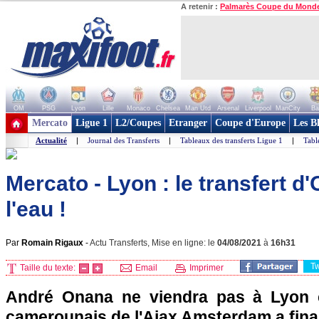
A retenir :
Palmarès Coupe du Mond
OM
PSG
Lyon
Lille
Monaco
Chelsea
Man Utd
Arsenal
Liverpool
ManCity
Ba
+ de clubs
Mercato
Ligue 1
L2/Coupes
Etranger
Coupe d'Europe
Les B
Actualité
|
Journal des Transferts
|
Tableaux des transferts Ligue 1
|
Tabl
Mercato - Lyon : le transfert 
l'eau !
Par
Romain Rigaux
-
Actu Transferts, Mise en ligne: le
04/08/2021
à
16h31
T
Taille du texte:
Email
Imprimer
André Onana ne viendra pas à Lyon c
camerounais de l'Ajax Amsterdam a fina