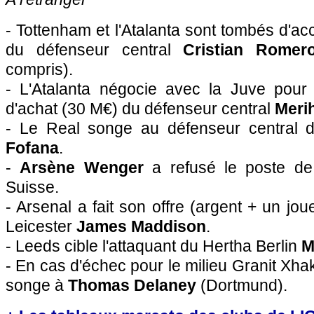
- Tottenham et l'Atalanta sont tombés d'ac
du défenseur central
Cristian Romer
compris).
- L'Atalanta négocie avec la Juve pour
d'achat (30 M€) du défenseur central
Meri
- Le Real songe au défenseur central d
Fofana
.
-
Arsène Wenger
a refusé le poste de 
Suisse.
- Arsenal a fait son offre (argent + un jou
Leicester
James Maddison
.
- Leeds cible l'attaquant du Hertha Berlin
M
- En cas d'échec pour le milieu Granit Xha
songe à
Thomas Delaney
(Dortmund).