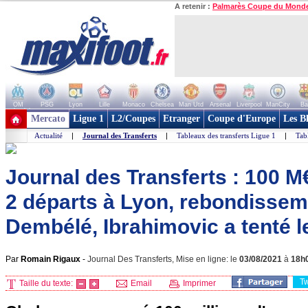
A retenir :
Palmarès Coupe du Mond
OM
PSG
Lyon
Lille
Monaco
Chelsea
Man Utd
Arsenal
Liverpool
ManCity
Ba
+ de clubs
Mercato
Ligue 1
L2/Coupes
Etranger
Coupe d'Europe
Les B
Actualité
|
Journal des Transferts
|
Tableaux des transferts Ligue 1
|
Tab
Journal des Transferts : 100 M
2 départs à Lyon, rebondissem
Dembélé, Ibrahimovic a tenté l
Par
Romain Rigaux
-
Journal Des Transferts, Mise en ligne: le
03/08/2021
à
18h
T
Taille du texte:
Email
Imprimer