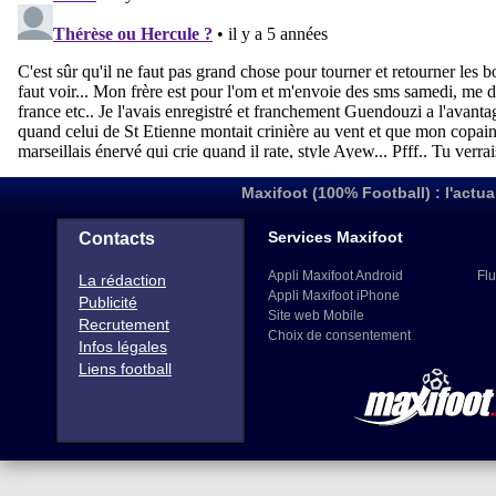
Maxifoot (100% Football) : l'actua
Services Maxifoot
Contacts
Appli Maxifoot Android
Flu
La rédaction
Appli Maxifoot iPhone
Publicité
Site web Mobile
Recrutement
Choix de consentement
Infos légales
Liens football