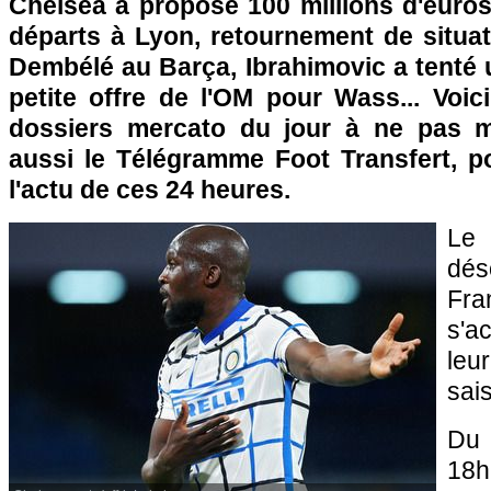
Chelsea a proposé 100 millions d'euro
départs à Lyon, retournement de situat
Dembélé au Barça, Ibrahimovic a tenté 
petite offre de l'OM pour Wass... Voic
dossiers mercato du jour à ne pas 
aussi le Télégramme Foot Transfert, po
l'actu de ces 24 heures.
Le
dé
Fr
s'a
leur
sai
Du 
18