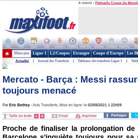
A retenir :
Palmarès Coupe du Mond
OM
PSG
Lyon
Lille
Monaco
Chelsea
Man Utd
Arsenal
Liverpool
ManCity
Ba
+ de clubs
Mercato
Ligue 1
L2/Coupes
Etranger
Coupe d'Europe
Les B
Actualité
|
Journal des Transferts
|
Tableaux des transferts Ligue 1
|
Tabl
Mercato - Barça : Messi rassu
toujours menacé
Par
Eric Bethsy
-
Actu Transferts, Mise en ligne: le
02/08/2021
à
22h59
T
Taille du texte:
Email
Imprimer
Proche de finaliser la prolongation de
Barcelone s'inquiète toujours pour sa 