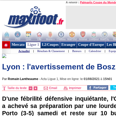
A retenir :
Palmarès Coupe du Mond
OM
PSG
Lyon
Lille
Monaco
Chelsea
Man Utd
Arsenal
Liverpool
ManCity
Ba
+ de clubs
Mercato
Ligue 1
L2/Coupes
Etranger
Coupe d'Europe
Les B
Actualité
|
Résultats & Classement
|
Buteurs
|
Calendrier
|
Equip
Lyon : l'avertissement de Bosz.
Par
Romain Lantheaume
-
Actu Ligue 1, Mise en ligne: le
01/08/2021
à
15h01
T
Taille du texte:
Email
Imprimer
D'une fébrilité défensive inquiétante, 
a achevé sa préparation par une lourde
Porto (3-5) samedi et reste sur 10 b