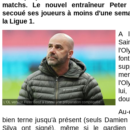
matchs. Le nouvel entraîneur Peter
secoué ses joueurs à moins d'une semai
la Ligue 1.
A l
Sa
l'O
fo
sup
mer
l'O
lui
dou
L'OL version Peter Bosz a connu une préparation compliquée.
Au-
bien terne jusqu'à présent (seuls Damien
Silva ont signé), même si le gardien