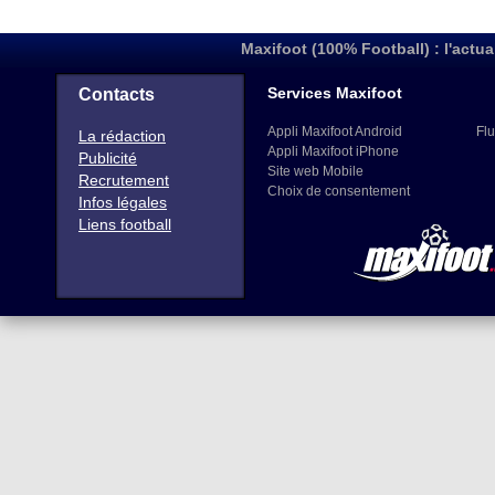
Maxifoot (100% Football) : l'actua
Services Maxifoot
Contacts
Appli Maxifoot Android
Flu
La rédaction
Appli Maxifoot iPhone
Publicité
Site web Mobile
Recrutement
Choix de consentement
Infos légales
Liens football