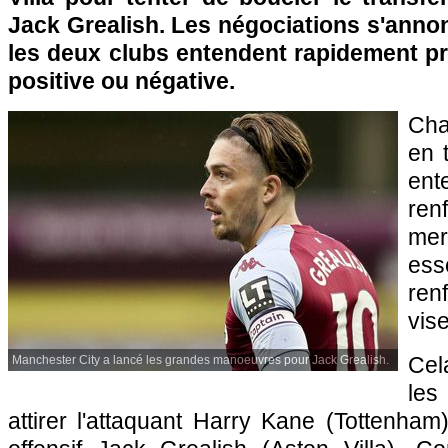
Jack Grealish. Les négociations s'annonc
les deux clubs entendent rapidement pr
positive ou négative.
Cha
en 
ent
re
mer
es
ren
vise
Cela
Manchester City a lancé les grandes manoeuvres pour Jack Grealish.
les
attirer l'attaquant Harry Kane (Tottenham