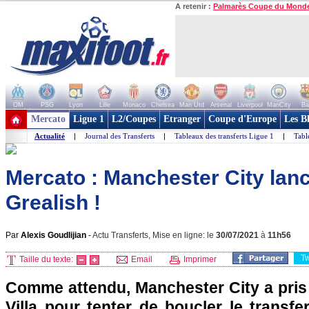
A retenir :
Palmarès Coupe du Mond
OM
PSG
Lyon
Lille
Monaco
Chelsea
Man Utd
Arsenal
Liverpool
ManCity
Ba
+ de clubs
Mercato
Ligue 1
L2/Coupes
Etranger
Coupe d'Europe
Les B
Actualité
|
Journal des Transferts
|
Tableaux des transferts Ligue 1
|
Tabl
Mercato : Manchester City lanc
Grealish !
Par
Alexis Goudlijian
-
Actu Transferts, Mise en ligne: le
30/07/2021
à
11h56
T
Taille du texte:
Email
Imprimer
Comme attendu, Manchester City a pris
Villa pour tenter de boucler le transfer