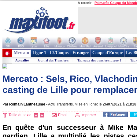
A retenir :
Palmarès Coupe du Mond
OM
PSG
Lyon
Lille
Monaco
Chelsea
Man Utd
Arsenal
Liverpool
ManCity
Ba
+ de clubs
Mercato
Ligue 1
L2/Coupes
Etranger
Coupe d'Europe
Les B
Actualité
|
Journal des Transferts
|
Tableaux des transferts Ligue 1
|
Tabl
Mercato : Sels, Rico, Vlachodi
casting de Lille pour remplace
Par
Romain Lantheaume
-
Actu Transferts, Mise en ligne: le
26/07/2021
à
21h18
T
Taille du texte:
Email
Imprimer
En quête d'un successeur à Mike Ma
gardien, Lille a multiplié les pistes c