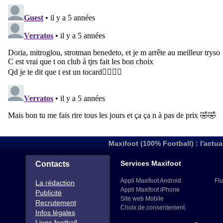
Maxifoot (100% Football) : l'actua
Services Maxifoot
Contacts
Appli Maxifoot Android
Flu
La rédaction
Appli Maxifoot iPhone
Publicité
Site web Mobile
Recrutement
Choix de consentement
Infos légales
Liens football