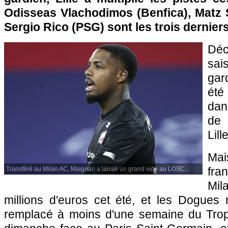
Odisseas Vlachodimos (Benfica), Matz S
Sergio Rico (PSG) sont les trois dernie
Déci
sa
gar
été
dan
de 
Lille
Mai
fra
Transféré au Milan AC, Maignan a laissé un grand vide au LOSC...
Mi
millions d'euros cet été, et les Dogues 
remplacé à moins d'une semaine du Tr