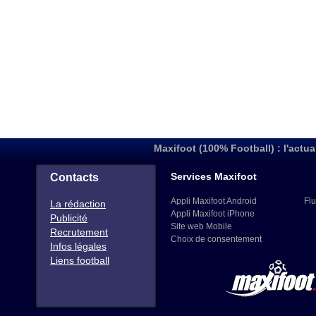
Maxifoot (100% Football) : l'actua
Services Maxifoot
Contacts
Appli Maxifoot Android
Flu
La rédaction
Appli Maxifoot iPhone
Publicité
Site web Mobile
Recrutement
Choix de consentement
Infos légales
Liens football