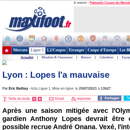
A retenir :
Palmarès Coupe du Mond
OM
PSG
Lyon
Lille
Monaco
Chelsea
Man Utd
Arsenal
Liverpool
ManCity
Ba
+ de clubs
Mercato
Ligue 1
L2/Coupes
Etranger
Coupe d'Europe
Les B
Actualité
|
Résultats & Classement
|
Buteurs
|
Calendrier
|
Equip
Lyon : Lopes l'a mauvaise
Par
Eric Bethsy
-
Actu Ligue 1, Mise en ligne: le
25/07/2021
à
13h27
T
Taille du texte:
Email
Imprimer
Après une saison mitigée avec l'Olym
gardien Anthony Lopes devrait être 
possible recrue André Onana. Vexé, l'int