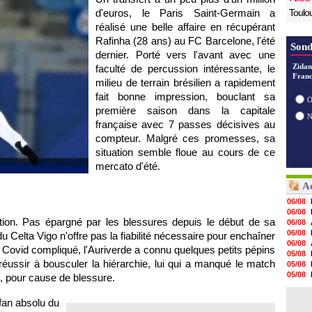
d'euros, le Paris Saint-Germain a
Toulo
réalisé une belle affaire en récupérant
Rafinha (28 ans) au FC Barcelone, l'été
Sond
dernier. Porté vers l'avant avec une
Zidan
faculté de percussion intéressante, le
Franc
milieu de terrain brésilien a rapidement
fait bonne impression, bouclant sa
O
première saison dans la capitale
française avec 7 passes décisives au
compteur. Malgré ces promesses, sa
situation semble floue au cours de ce
mercato d'été.
Ac
06/08
06/08
stion. Pas épargné par les blessures depuis le début de sa
06/08
06/08
 du Celta Vigo n'offre pas la fiabilité nécessaire pour enchaîner
06/08
 Covid compliqué, l'Auriverde a connu quelques petits pépins
05/08
ussir à bousculer la hiérarchie, lui qui a manqué le match
05/08
05/08
, pour cause de blessure.
05/08
05/08
fan absolu du
05/08