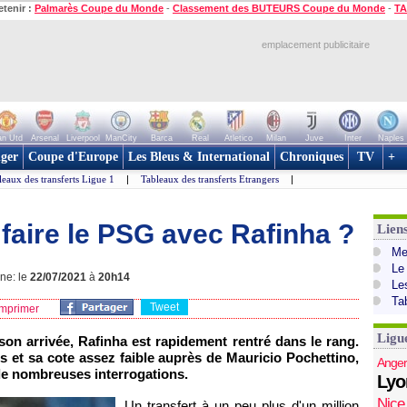
etenir :
Palmarès Coupe du Monde
-
Classement des BUTEURS Coupe du Monde
-
TA
emplacement publicitaire
n Utd
Arsenal
Liverpool
ManCity
Barca
Real
Atletico
Milan
Juve
Inter
Naples
ger
Coupe d'Europe
Les Bleus & International
Chroniques
TV
+
leaux des transferts Ligue 1
|
Tableaux des transferts Etrangers
|
 faire le PSG avec Rafinha ?
Lien
Mer
Le
gne: le
22/07/2021
à
20h14
Le
Ta
Tweet
mprimer
Ligu
on arrivée, Rafinha est rapidement rentré dans le rang.
 et sa cote assez faible auprès de Mauricio Pochettino,
Anger
 de nombreuses interrogations.
Lyo
Nice
Un transfert à un peu plus d'un million