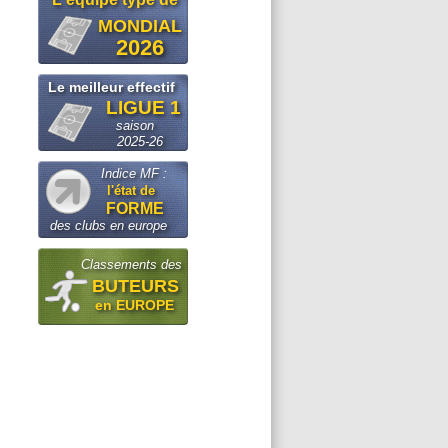
MONDIAL
2026
Le meilleur effectif
LIGUE 1
saison
2025-26
Indice MF :
l'état de
FORME
des clubs en europe
Classements des
BUTEURS
en EUROPE