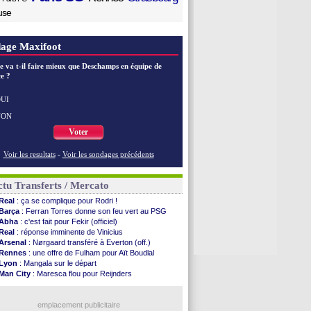
use
age Maxifoot
e va t-il faire mieux que Deschamps en équipe de
e ?
UI
NON
Voter
Voir les resultats
-
Voir les sondages précédents
tu Transferts / Mercato
Real
: ça se complique pour Rodri !
Barça
: Ferran Torres donne son feu vert au PSG
Abha
: c'est fait pour Fekir (officiel)
Real
: réponse imminente de Vinicius
Arsenal
: Nørgaard transféré à Everton (off.)
Rennes
: une offre de Fulham pour Aït Boudlal
Lyon
: Mangala sur le départ
Man City
: Maresca flou pour Reijnders
Al-Diriyah
: Mbemba arrive libre (officiel)
Atletico
: le plan d'Alvarez à son retour
PSG
: la compo pour le premier match amical
emplacement publicitaire