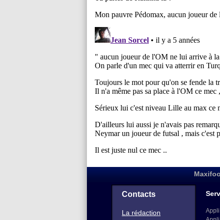
Maxifoo
Serv
Contacts
Appli
La rédaction
Appli