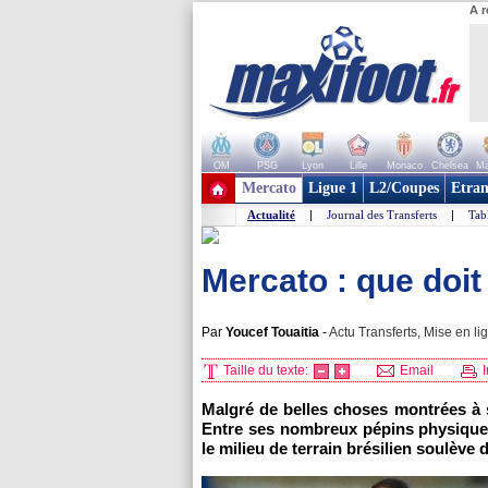
A r
OM
PSG
Lyon
Lille
Monaco
Chelsea
Ma
+ de clubs
Mercato
Ligue 1
L2/Coupes
Etran
Actualité
|
Journal des Transferts
|
Tab
Mercato : que doit
Par
Youcef Touaitia
-
Actu Transferts, Mise en li
Taille du texte:
Email
I
Malgré de belles choses montrées à s
Entre ses nombreux pépins physiques
le milieu de terrain brésilien soulève