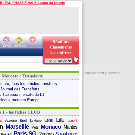
BLEAU PHASE FINALE Coupe du Monde
Résultats
Bayern
Dortmund
Classements
Calendriers
emplacement publicitaire
s Mercato / Transferts
cato, tous les articles transferts
 Journal des Transferts
s Tableaux mercato de L1
bleaux mercato Europe
e 1 - les fiches CLUB
Lille
Lens
s
Auxerre
Lorient
Brest
Le Havre
n
Marseille
Monaco
Nantes
Metz
Paris SG
Rennes
Strasbourg
Paris FC