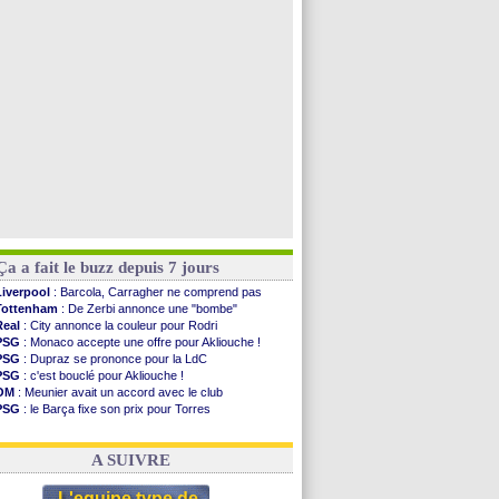
Newcastle
: Jaissle est le nouveau coach (off.)
Real
: une nouvelle offre pour Vinicius
Monaco
: Cabral a prolongé (officiel)
Atletico
: Molina va signer à la Roma
Voir toutes les brèves
Ça a fait le buzz depuis 7 jours
Liverpool
: Barcola, Carragher ne comprend pas
Tottenham
: De Zerbi annonce une "bombe"
Real
: City annonce la couleur pour Rodri
PSG
: Monaco accepte une offre pour Akliouche !
PSG
: Dupraz se prononce pour la LdC
PSG
: c'est bouclé pour Akliouche !
OM
: Meunier avait un accord avec le club
PSG
: le Barça fixe son prix pour Torres
Barça
: Torres souhaite rejoindre le PSG !
FIFA
: Infantino sollicite Trump
A SUIVRE
L'equipe type de