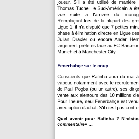
joueur. S'il a été utilisé de manière 
Thomas Tuchel, le Sud-Américain a été
vue suite à l'arrivée du manage
Remplaçant lors de la plupart des gr
Ligue 1, il n'a disputé que 7 petites min
phase à élimination directe en Ligue d
Julian Draxler ou encore Ander Herre
largement préférés face au FC Barcelo
Munich et à Manchester City.
Fenerbahçe sur le coup
Conscients que Rafinha aura du mal à 
vapeur, notamment avec le recrutement
de Paul Pogba (ou un autre), ses dirig
vente aux alentours des 10 millions d'e
Pour l'heure, seul Fenerbahçe est venu
avec option d'achat. S'il n'est pas contre 
Quel avenir pour Rafinha ? N'hésite
commentaire
» …