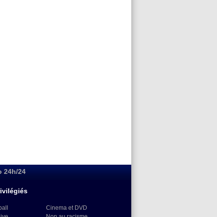
o 24h/24
ivilégiés
ball
Cinema et DVD
Live
Non au racisme