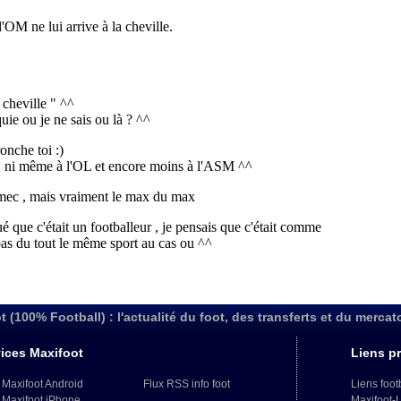
t (100% Football) : l'actualité du foot, des transferts et du mercat
ices Maxifoot
Liens pr
 Maxifoot Android
Flux RSS info foot
Liens foot
 Maxifoot iPhone
Maxifoot-