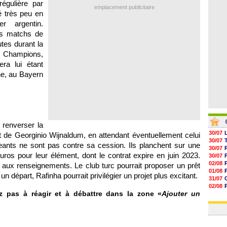
régulière par
05/08
emplacement publicitaire
05/08
 très peu en
05/08
r argentin.
05/08
os matchs de
utes durant la
es Champions,
ra lui étant
ne, au Bayern
renverser la
30/07
 de Georginio Wijnaldum, en attendant éventuellement celui
30/07
eants ne sont pas contre sa cession. Ils planchent sur une
30/07
uros pour leur élément, dont le contrat expire en juin 2023.
30/07
02/08
 aux renseignements. Le club turc pourrait proposer un prêt
01/08
un départ, Rafinha pourrait privilégier un projet plus excitant.
31/07
02/08
z pas à réagir et à débattre dans la zone «
Ajouter un
01/08
03/08