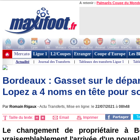
A retenir :
Palmarès Coupe du Mond
OM
PSG
Lyon
Lille
Monaco
Chelsea
Man Utd
Arsenal
Liverpool
ManCity
Ba
+ de clubs
Mercato
Ligue 1
L2/Coupes
Etranger
Coupe d'Europe
Les B
Actualité
|
Journal des Transferts
|
Tableaux des transferts Ligue 1
|
Tabl
Bordeaux : Gasset sur le dépar
Lopez a 4 noms en tête pour s
Par
Romain Rigaux
-
Actu Transferts, Mise en ligne: le
22/07/2021
à
08h48
T
Taille du texte:
Email
Imprimer
Le changement de propriétaire à Bo
vraisemblablement l'arrivée d'un nouvel 