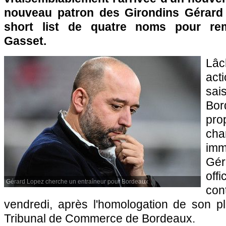
nouveau patron des Girondins Gérard 
short list de quatre noms pour rem
Gasset.
Lâ
acti
sa
Bor
pr
ch
im
Gé
off
Gérard Lopez cherche un entraîneur pour Bordeaux
con
vendredi, après l'homologation de son pl
Tribunal de Commerce de Bordeaux.