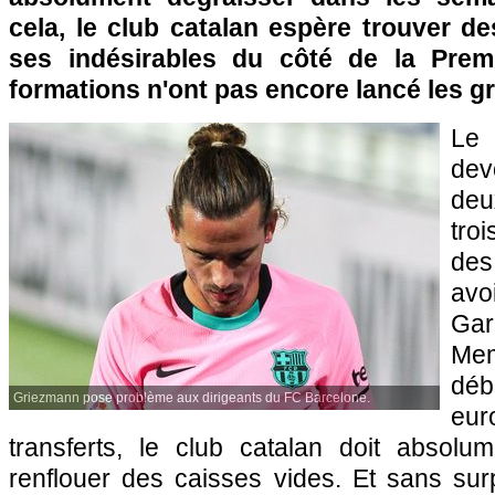
cela, le club catalan espère trouver d
ses indésirables du côté de la Prem
formations n'ont pas encore lancé les 
Le
de
de
tro
des
av
Gar
Me
déb
Griezmann pose problème aux dirigeants du FC Barcelone.
eur
transferts, le club catalan doit absolu
renflouer des caisses vides. Et sans sur