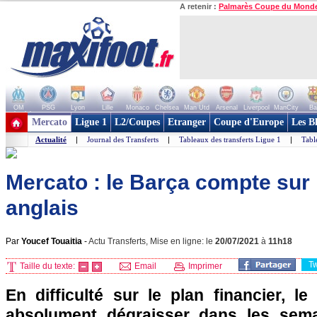
A retenir :
Palmarès Coupe du Mond
OM
PSG
Lyon
Lille
Monaco
Chelsea
Man Utd
Arsenal
Liverpool
ManCity
Ba
+ de clubs
Mercato
Ligue 1
L2/Coupes
Etranger
Coupe d'Europe
Les B
Actualité
|
Journal des Transferts
|
Tableaux des transferts Ligue 1
|
Tabl
Mercato : le Barça compte sur 
anglais
Par
Youcef Touaitia
-
Actu Transferts, Mise en ligne: le
20/07/2021
à
11h18
T
Taille du texte:
Email
Imprimer
En difficulté sur le plan financier, l
absolument dégraisser dans les sema