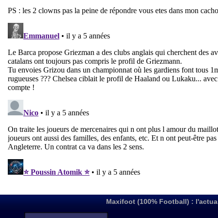
Maxifoot (100% Football) : l'actua