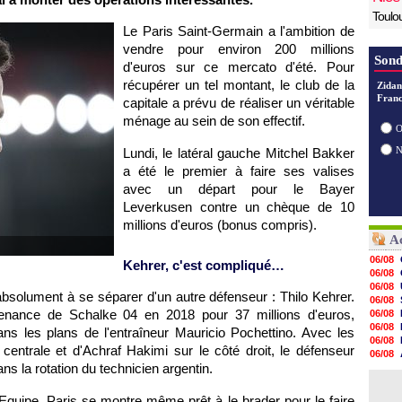
Toulo
Le Paris Saint-Germain a l'ambition de
vendre pour environ 200 millions
Sond
d'euros sur ce mercato d'été. Pour
récupérer un tel montant, le club de la
Zidan
Franc
capitale a prévu de réaliser un véritable
ménage au sein de son effectif.
O
Lundi, le latéral gauche Mitchel Bakker
a été le premier à faire ses valises
avec un départ pour le Bayer
Leverkusen contre un chèque de 10
millions d'euros (bonus compris).
Ac
06/08
Kehrer, c'est compliqué…
06/08
06/08
bsolument à se séparer d'un autre défenseur : Thilo Kehrer.
06/08
enance de Schalke 04 en 2018 pour 37 millions d'euros,
06/08
06/08
dans les plans de l'entraîneur Mauricio Pochettino. Avec les
06/08
entrale et d'Achraf Hakimi sur le côté droit, le défenseur
06/08
ns la rotation du technicien argentin.
06/08
06/08
06/08
'Equipe, Paris se montre même prêt à le brader pour le faire