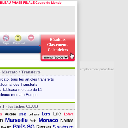
BLEAU PHASE FINALE Coupe du Monde
Résultats
Bayern
Dortmund
Classements
Calendriers
emplacement publicitaire
s Mercato / Transferts
cato, tous les articles transferts
 Journal des Transferts
s Tableaux mercato de L1
bleaux mercato Europe
e 1 - les fiches CLUB
Lille
Lens
s
Auxerre
Lorient
Brest
Le Havre
n
Marseille
Monaco
Nantes
Metz
Paris SG
Rennes
Strasbourg
Paris FC