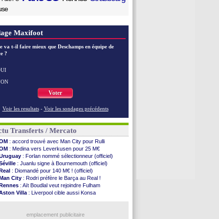
use
age Maxifoot
e va t-il faire mieux que Deschamps en équipe de
e ?
UI
NON
Voter
Voir les resultats
-
Voir les sondages précédents
tu Transferts / Mercato
OM
: accord trouvé avec Man City pour Rulli
OM
: Medina vers Leverkusen pour 25 M€
Uruguay
: Forlan nommé sélectionneur (officiel)
Séville
: Juanlu signe à Bournemouth (officiel)
Real
: Diomandé pour 140 M€ ! (officiel)
Man City
: Rodri préfère le Barça au Real !
Rennes
: Aït Boudlal veut rejoindre Fulham
Aston Villa
: Liverpool cible aussi Konsa
OM
: une approche pour Diatta
Le Havre
: Diaw va signer à Lille
Trabzonspor
emplacement publicitaire
: Salah a signé ! (officiel)