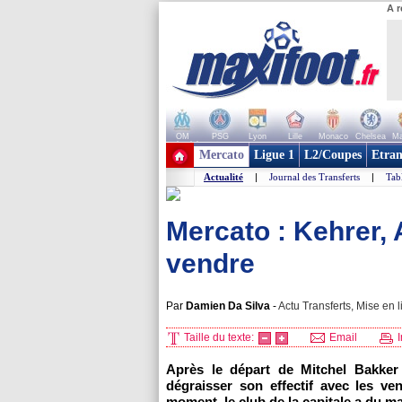
A r
OM
PSG
Lyon
Lille
Monaco
Chelsea
Ma
+ de clubs
Mercato
Ligue 1
L2/Coupes
Etran
Actualité
|
Journal des Transferts
|
Tab
Mercato : Kehrer, 
vendre
Par
Damien Da Silva
-
Actu Transferts, Mise en l
Taille du texte:
Email
I
Après le départ de Mitchel Bakker 
dégraisser son effectif avec les ve
moment, le club de la capitale a du m