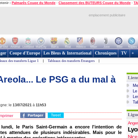
etenir :
Palmarès Coupe du Monde
-
Classement des BUTEURS Coupe du Monde
-
TA
emplacement publicitaire
n Utd
Arsenal
Liverpool
ManCity
Barca
Real
Atletico
Milan
Juve
Inter
Naples
ger
Coupe d'Europe
Les Bleus & International
Chroniques
TV
+
leaux des transferts Ligue 1
|
Tableaux des transferts Etrangers
|
Areola... Le PSG a du mal à
Lien
Mer
Le
Le
Ta
igne: le
13/07/2021
à
11h53
Ligu
Tweet
mprimer
Anger
lundi, le Paris Saint-Germain a encore l'intention de
Lyo
ntes attendues de plusieurs indésirables. Mais pour le
Nice
al à monter des opérations intéressantes.