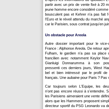
partir avec un prix de vente fixé à 20 m
jeune homme encore considéré comme un 
bousculent pas et Kehrer n'a pas fait l
l'Euro et le réveil attendu du marché ang
car le Parisien, sous contrat jusqu'en ju
Un obstacle pour Areola
Autre dossier important pour le vice
France : Alphonse Areola. De retour apr
Fulham, le gardien n'a pas sa place da
francilien avec notamment Keylor Nava
Gianluigi Donnarumma à son po
pressenti ces derniers jours, West H
bel et bien intéressé par le profil de l
français. Une aubaine pour Paris ? Pas 
Car toujours selon L'Equipe, les deu
n'ont pas encore réussi à s'entendre. S
les Parisiens aimeraient une vente défini
alors que les Hammers proposent simplem
directeur sportif du PSG Leonardo va dev