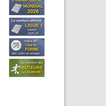
MONDIAL
2026
Le meilleur effectif
LIGUE 1
saison
2025-26
Indice MF :
l'état de
FORME
des clubs en europe
Classements des
BUTEURS
en EUROPE