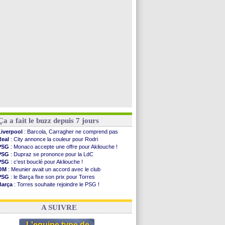
Bordeaux
: Mavuba n'est plus l'entraîneur (off.)
Galatasaray
: Milan rejette 35 M€ pour Leão
Southampton
: D. Traoré prêté au Mans (officiel)
Real
: Vinicius tout proche de prolonger !
Voir toutes les brèves
Ça a fait le buzz depuis 7 jours
Liverpool
: Barcola, Carragher ne comprend pas
Real
: City annonce la couleur pour Rodri
PSG
: Monaco accepte une offre pour Akliouche !
PSG
: Dupraz se prononce pour la LdC
PSG
: c'est bouclé pour Akliouche !
OM
: Meunier avait un accord avec le club
PSG
: le Barça fixe son prix pour Torres
Barça
: Torres souhaite rejoindre le PSG !
FIFA
: Infantino sollicite Trump
Argentine
: quand Medina recadre... sa mère
A SUIVRE
L'equipe type de