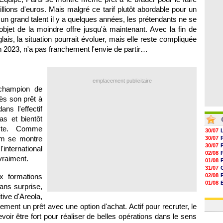
06/08
illions d'euros. Mais malgré ce tarif plutôt abordable pour un
06/08
grand talent il y a quelques années, les prétendants ne se
06/08
06/08
'objet de la moindre offre jusqu'à maintenant. Avec la fin de
lais, la situation pourrait évoluer, mais elle reste compliquée
in 2023, n'a pas franchement l'envie de partir…
emplacement publicitaire
-champion de
ès son prêt à
ns l'effectif
s et bientôt
ste. Comme
30/07
am se montre
30/07
30/07
'international
02/08
vraiment.
01/08
31/07
x formations
02/08
01/08
ans surprise,
03/08
tive d'Areola,
03/08
ent un prêt avec une option d'achat. Actif pour recruter, le
oir être fort pour réaliser de belles opérations dans le sens