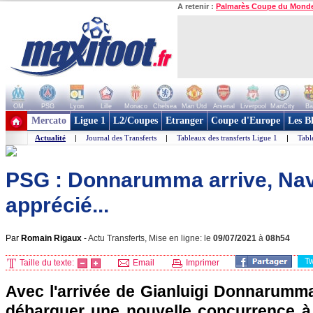
A retenir :
Palmarès Coupe du Mond
OM
PSG
Lyon
Lille
Monaco
Chelsea
Man Utd
Arsenal
Liverpool
ManCity
Ba
+ de clubs
Mercato
Ligue 1
L2/Coupes
Etranger
Coupe d'Europe
Les B
Actualité
|
Journal des Transferts
|
Tableaux des transferts Ligue 1
|
Tabl
PSG : Donnarumma arrive, Nav
apprécié...
Par
Romain Rigaux
-
Actu Transferts, Mise en ligne: le
09/07/2021
à
08h54
T
Taille du texte:
Email
Imprimer
Avec l'arrivée de Gianluigi Donnarumma
débarquer une nouvelle concurrence à