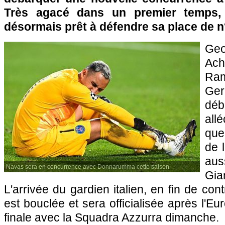
Très agacé dans un premier temps, 
désormais prêt à défendre sa place de n
Geo
Ach
Ram
Ge
déb
al
que
de 
aus
Navas sera en concurrence avec Donnarumma cette saison
Gia
L'arrivée du gardien italien, en fin de con
est bouclée et sera officialisée après l'Eur
finale avec la Squadra Azzurra dimanche.