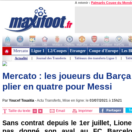
A retenir :
Palmarès Coupe du Mond
OM
PSG
Lyon
Lille
Monaco
Chelsea
Man Utd
Arsenal
Liverpool
ManCity
Ba
+ de clubs
Mercato
Ligue 1
L2/Coupes
Etranger
Coupe d'Europe
Les B
Actualité
|
Journal des Transferts
|
Tableaux des transferts Ligue 1
|
Tabl
Mercato : les joueurs du Barça
plier en quatre pour Messi
Par
Youcef Touaitia
-
Actu Transferts, Mise en ligne: le
03/07/2021
à
15h21
T
Taille du texte:
Email
Imprimer
Sans contrat depuis le 1er juillet, Lion
pas donné son aval au FC Barcelon