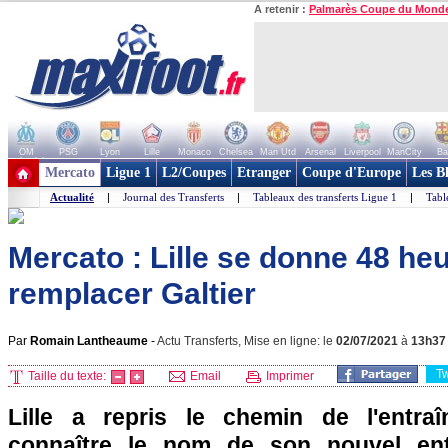
A retenir :
Palmarès Coupe du Mond
OM
PSG
Lyon
Lille
Monaco
Chelsea
Man Utd
Arsenal
Liverpool
ManCity
Ba
+ de clubs
Mercato
Ligue 1
L2/Coupes
Etranger
Coupe d'Europe
Les B
Actualité
|
Journal des Transferts
|
Tableaux des transferts Ligue 1
|
Tabl
Mercato : Lille se donne 48 he
remplacer Galtier
Par
Romain Lantheaume
-
Actu Transferts, Mise en ligne: le
02/07/2021
à
13h37
T
Taille du texte:
Email
Imprimer
Lille a repris le chemin de l'entra
connaître le nom de son nouvel ent