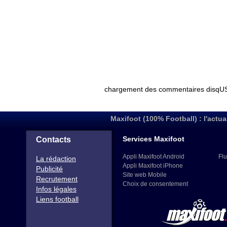
Maxifoot (100% Football) : l'actua
Services Maxifoot
Contacts
Appli Maxifoot Android
Flu
La rédaction
Appli Maxifoot iPhone
Publicité
Site web Mobile
Recrutement
Choix de consentement
Infos légales
Liens football