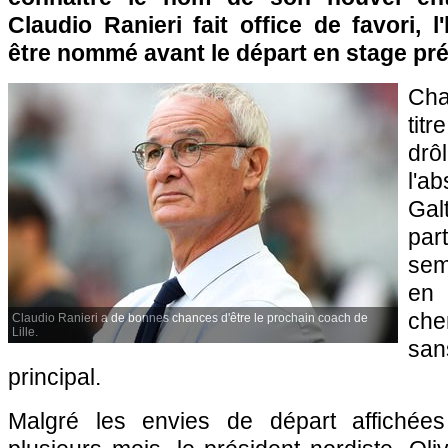
Claudio Ranieri fait office de favori, l
être nommé avant le départ en stage pré
Cha
tit
drôl
l'a
Gal
par
sem
en 
che
Claudio Ranieri a de bonnes chances d'être le prochain coach de
Lille.
sa
principal.
Malgré les envies de départ affichées