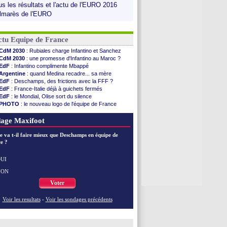
us les résultats et l'actu de l'EURO 2016
lmarès de l'EURO
ctu Equipe de France
CdM 2030
: Rubiales charge Infantino et Sanchez
CdM 2030
: une promesse d'Infantino au Maroc ?
EdF
: Infantino complimente Mbappé
Argentine
: quand Medina recadre... sa mère
EdF
: Deschamps, des frictions avec la FFF ?
EdF
: France-Italie déjà à guichets fermés
EdF
: le Mondial, Olise sort du silence
PHOTO
: le nouveau logo de l'équipe de France
EdF
: Trezeguet valide le choix Zidane
EdF
: Zidane et l'argent, les mots de Diallo
age Maxifoot
EdF
: Zidane pense déjà à un retour de Mendy
EdF
: le message de Mbappé à Zidane
e va t-il faire mieux que Deschamps en équipe de
e ?
EdF
: les mots de Genesio pour Zidane
VIDEO
: Zidane a rencontré les supporters
EdF
: Zidane soutient Christophe Gleizes
UI
NON
Voir toutes les brèves
Voter
Voir les resultats
-
Voir les sondages précédents