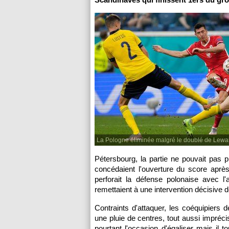
La Pologne éliminée malgré le doublé de Lewa
Pétersbourg, la partie ne pouvait pa
concédaient l'ouverture du score apr
perforait la défense polonaise avec l
remettaient à une intervention décisive 
Contraints d'attaquer, les coéquipiers 
une pluie de centres, tout aussi impréc
pourtant l'occasion d'égaliser mais il 