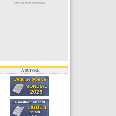
emplacement publicitaire
A SUIVRE
L'equipe type de
MONDIAL
2026
Le meilleur effectif
LIGUE 1
saison