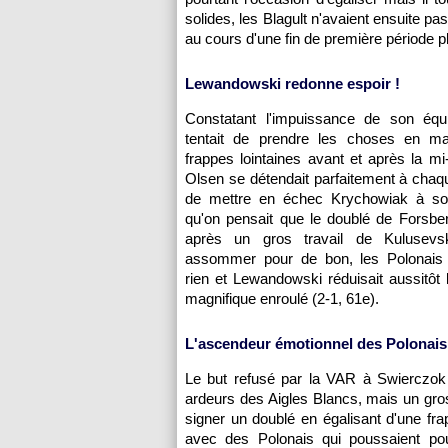
solides, les Blagult n'avaient ensuite p
au cours d'une fin de première période 
Lewandowski redonne espoir !
Constatant l'impuissance de son équip
tentait de prendre les choses en m
frappes lointaines avant et après la m
Olsen se détendait parfaitement à chaqu
de mettre en échec Krychowiak à son
qu'on pensait que le doublé de Forsber
après un gros travail de Kulusevski
assommer pour de bon, les Polonais 
rien et Lewandowski réduisait aussitôt 
magnifique enroulé (2-1, 61e).
L'ascendeur émotionnel des Polonais.
Le but refusé par la VAR à Swierczok 
ardeurs des Aigles Blancs, mais un gro
signer un doublé en égalisant d'une frap
avec des Polonais qui poussaient pou