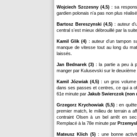
Wojciech Szczesny (4,5)
: sa responsa
gardien polonais n'a pas non plus réalisé
Bartosz Bereszynski (4,5)
: auteur d'u
central s'est mieux débrouillé par la su
Kamil Glik (4)
: auteur d'un tampon su
manque de vitesse tout au long du matc
laissés.
Jan Bednarek (3)
: la partie a peu à 
manger par Kulusevski sur le deuxième b
Kamil Józwiak (4,5)
: un gros volume 
dans ses passes et centres, ce qui a o
61e minute par
Jakub Swierczok (non 
Grzegorz Krychowiak (5,5)
: en quête
premier match, le milieu de terrain a a
contraint Olsen à un bel arrêt en sec
Remplacé à la 78e minute par
Przemysl
Mateusz Klich (5)
: une bonne activit