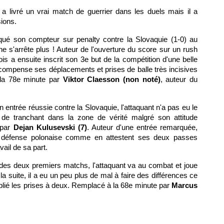
n a livré un vrai match de guerrier dans les duels mais il a
ions.
qué son compteur sur penalty contre la Slovaquie (1-0) au
ne s'arrête plus ! Auteur de l'ouverture du score sur un rush
 a ensuite inscrit son 3e but de la compétition d'une belle
récompense ses déplacements et prises de balle très incisives
 la 78e minute par
Viktor Claesson (non noté)
, auteur du
son entrée réussie contre la Slovaquie, l'attaquant n'a pas eu le
de tranchant dans la zone de vérité malgré son attitude
 par
Dejan Kulusevski (7)
. Auteur d'une entrée remarquée,
 la défense polonaise comme en attestent ses deux passes
ail de sa part.
 des deux premiers matchs, l'attaquant va au combat et joue
 la suite, il a eu un peu plus de mal à faire des différences ce
iplié les prises à deux. Remplacé à la 68e minute par
Marcus