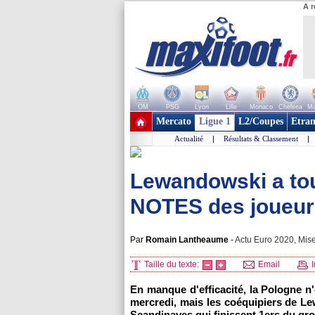
A r
OM
PSG
Lyon
Lille
Monaco
Chelsea
Ma
+ de clubs
Mercato
Ligue 1
L2/Coupes
Etran
Actualité
|
Résultats & Classement
|
Lewandowski a tout
NOTES des joueur
Par
Romain Lantheaume
-
Actu Euro 2020, Mise
Taille du texte:
Email
I
En manque d'efficacité, la Pologne n'
mercredi, mais les coéquipiers de Le
Scandinaves qui finissent 1ers du gr