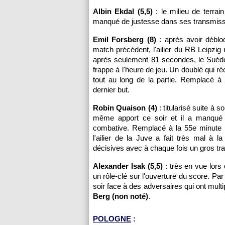
Albin Ekdal (5,5)
: le milieu de terrai
manqué de justesse dans ses transmiss
Emil Forsberg (8)
: après avoir déblo
match précédent, l'ailier du RB Leipzig 
après seulement 81 secondes, le Suédois
frappe à l'heure de jeu. Un doublé qui 
tout au long de la partie. Remplacé à
dernier but.
Robin Quaison (4)
: titularisé suite à 
même apport ce soir et il a manqué 
combative. Remplacé à la 55e minute
l'ailier de la Juve a fait très mal à
décisives avec à chaque fois un gros trav
Alexander Isak (5,5)
: très en vue lors
un rôle-clé sur l'ouverture du score. Par
soir face à des adversaires qui ont mult
Berg (non noté)
.
POLOGNE
: