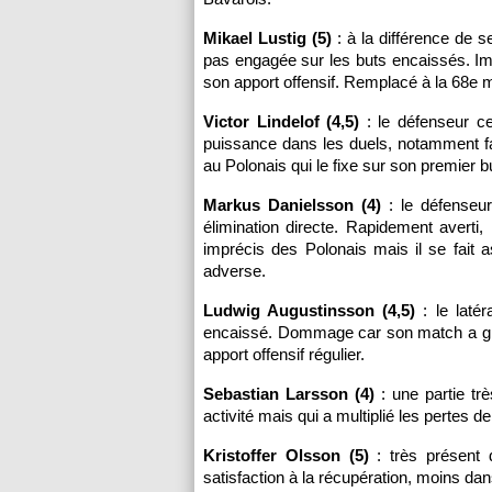
Mikael Lustig (5)
: à la différence de s
pas engagée sur les buts encaissés. Imp
son apport offensif. Remplacé à la 68e 
Victor Lindelof (4,5)
: le défenseur ce
puissance dans les duels, notamment fa
au Polonais qui le fixe sur son premier b
Markus Danielsson (4)
: le défenseur
élimination directe. Rapidement averti,
imprécis des Polonais mais il se fait
adverse.
Ludwig Augustinsson (4,5)
: le laté
encaissé. Dommage car son match a glob
apport offensif régulier.
Sebastian Larsson (4)
: une partie tr
activité mais qui a multiplié les pertes de
Kristoffer Olsson (5)
: très présent d
satisfaction à la récupération, moins dans