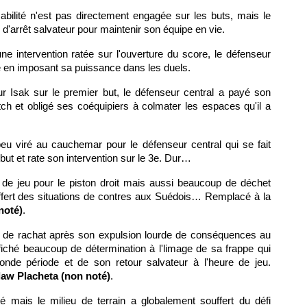
bilité n'est pas directement engagée sur les buts, mais le
 d'arrêt salvateur pour maintenir son équipe en vie.
ne intervention ratée sur l'ouverture du score, le défenseur
ite en imposant sa puissance dans les duels.
r Isak sur le premier but, le défenseur central a payé son
h et obligé ses coéquipiers à colmater les espaces qu'il a
peu viré au cauchemar pour le défenseur central qui se fait
ut et rate son intervention sur le 3e. Dur…
de jeu pour le piston droit mais aussi beaucoup de déchet
ffert des situations de contres aux Suédois… Remplacé à la
noté)
.
 de rachat après son expulsion lourde de conséquences au
ffiché beaucoup de détermination à l'limage de sa frappe qui
onde période et de son retour salvateur à l'heure de jeu.
aw Placheta (non noté)
.
é mais le milieu de terrain a globalement souffert du défi