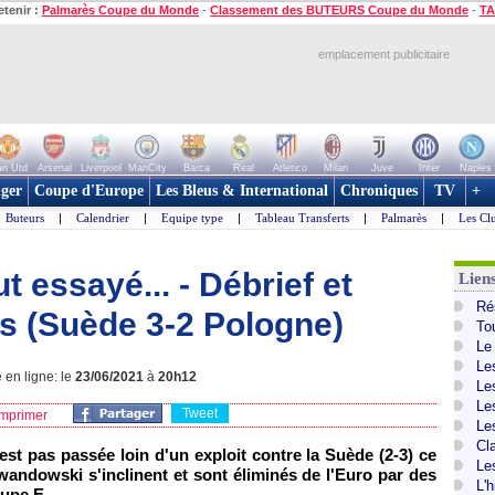
etenir :
Palmarès Coupe du Monde
-
Classement des BUTEURS Coupe du Monde
-
TA
emplacement publicitaire
n Utd
Arsenal
Liverpool
ManCity
Barca
Real
Atletico
Milan
Juve
Inter
Naples
ger
Coupe d'Europe
Les Bleus & International
Chroniques
TV
+
Buteurs
|
Calendrier
|
Equipe type
|
Tableau Transferts
|
Palmarès
|
Les Cl
 essayé... - Débrief et
Lien
Ré
s (Suède 3-2 Pologne)
To
Le
Le
 en ligne: le
23/06/2021
à
20h12
Le
Le
Tweet
mprimer
Le
Cl
est pas passée loin d'un exploit contre la Suède (2-3) ce
Le
wandowski s'inclinent et sont éliminés de l'Euro par des
L'
oupe E.