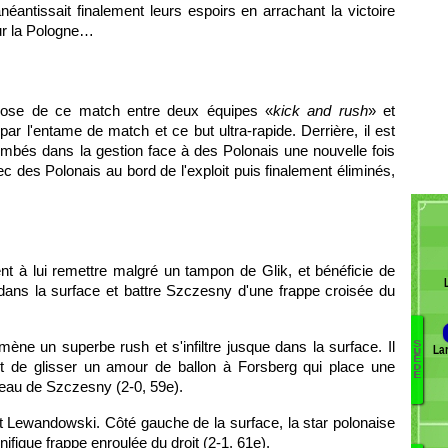
anéantissait finalement leurs espoirs en arrachant la victoire
ur la Pologne…
chose de ce match entre deux équipes «
kick and rush
» et
ar l'entame de match et ce but ultra-rapide. Derrière, il est
ombés dans la gestion face à des Polonais une nouvelle fois
ec des Polonais au bord de l'exploit puis finalement éliminés,
ent à lui remettre malgré un tampon de Glik, et bénéficie de
r dans la surface et battre Szczesny d'une frappe croisée du
 mène un superbe rush et s'infiltre jusque dans la surface. Il
S
La
U
H
È
 de glisser un amour de ballon à Forsberg qui place une
D
J
E
oteau de Szczesny (2-0, 59e).
N
J
t Lewandowski. Côté gauche de la surface, la star polonaise
B
ifique frappe enroulée du droit (2-1, 61e).