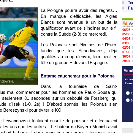
To
Pa
La Pologne pourra avoir des regrets…
En manque d'efficacité, les Aigles
Blancs sont revenus à un but de la
A
qualification avant de s'incliner sur le fil
06/08
contre la Suède (2-3) ce mercredi.
05/08
04/08
03/08
Les Polonais sont éliminés de l'Euro,
02/08
tandis que les Scandinaves, déjà
01/08
qualifiés au coup d'envoi, terminent en
30/07
29/07
tête du groupe E devant l'Espagne.
29/07
29/07
Sond
29/07
Entame cauchemar pour la Pologne
28/07
Zidan
ndowski.
28/07
Franc
Dans la fournaise de Saint-
28/07
s plus mal commencer pour les hommes de Paulo Sousa qui
28/07
O
ès seulement 81 secondes sur un déboulé de Forsberg, qui
'aide d'Isak (1-0, 2e) ! D'abord sonnés, les Polonais s'en
de Bereszynski pour éviter le KO.
de Lewandowski tentaient ensuite de pousser et effectuaient
is les uns que les autres... Le buteur du Bayern Munich avait
touchait la barre à deux reprises sur corner ! Toujours aussi