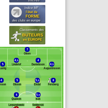
2025-26
Indice MF :
l'état de
FORME
des clubs en europe
Classements des
BUTEURS
en EUROPE
7
Olsen
4
4
,5
5
4
Lindelof
Danielsson
,5
Lustig
Augustinsson
Banc des remplaçants
Suède
4
5
5
8
,5
2
rsson
Olsson
Ekdal
Forsberg
elander
ansson
4
5
ordfeldt
,5
Quaison
Isak
ohnsson
engtsson
Lewandowski
Swiderski