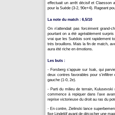
effectuait un arrêt décisif et Claesson 
pour la Suède (3-2, 90e+4). Rageant po
La note du match : 6,5/10
On n'attendait pas forcément grand-
pourtant on a été agréablement surpris p
vrai que les Suédois sont rapidement t
très brouillons. Mais la fin de match, av
aura été riche en émotions.
Les buts :
- Forsberg s'appuie sur Isak, qui parvi
deux contres favorables pour s'infiltre
gauche (1-0, 2e).
- Parti du milieu de terrain, Kulusevski
commence à repiquer dans l'axe avant
reprise victorieuse du droit au ras du p
- En contre, Zielinski lance superbemen
fixe Lindelöf avant de décocher une magn