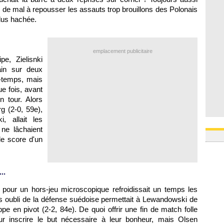
as de mal à repousser les assauts trop brouillons des Polonais
plus hachée.
emplacement publicitaire
e, Zielisnki
ain sur deux
i-temps, mais
e fois, avant
 tour. Alors
g (2-0, 59e),
, allait les
ne lâchaient
le score d'un
..
pour un hors-jeu microscopique refroidissait un temps les
s oubli de la défense suédoise permettait à Lewandowski de
pe en pivot (2-2, 84e). De quoi offrir une fin de match folle
r inscrire le but nécessaire à leur bonheur, mais Olsen