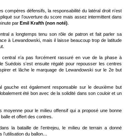
es compères défensifs, la responsabilité du latéral droit n'est
liqué sur l'ouverture du score mais assez intermittent dans
minute par
Emil Krafth (non noté)
.
ntral a longtemps tenu son rôle de patron et fait parler sa
ce à Lewandowski, mais il laisse beaucoup trop de latitude
ut.
 central n'a pas forcément rassuré en vue de la phase à
 le Suédois s'est ensuite régalé pour repousser les centres
 aspirer et lâche le marquage de Lewandowski sur le 2e but
ral gauche est également responsable sur le deuxième but
alement été bon avec de la solidité dans son couloir et un
ès moyenne pour le milieu offensif qui a proposé une bonne
 balle et offert des contres.
ans la bataille de l'entrejeu, le milieu de terrain a donné
 l'utilisation du ballon…