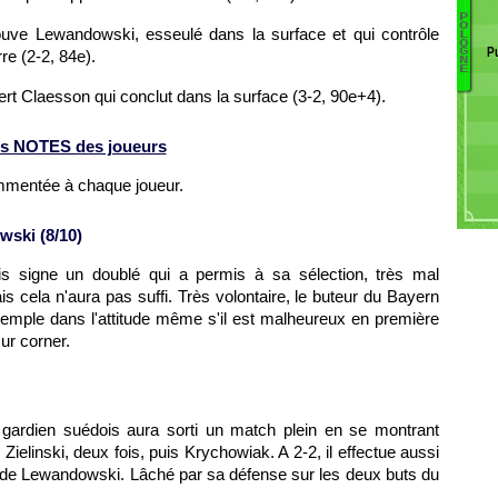
S
P
C
O
rouve Lewandowski, esseulé dans la surface et qui contrôle
L
He
S
O
P
G
rre (2-2, 84e).
D
C
N
E
F
Be
sert Claesson qui conclut dans la surface (3-2, 90e+4).
Li
Kr
K
K
R
s NOTES des joueurs
K
S
ommentée à chaque joueur.
P
K
ski (8/10)
S
F
nais signe un doublé qui a permis à sa sélection, très mal
s cela n'aura pas suffi. Très volontaire, le buteur du Bayern
emple dans l'attitude même s'il est malheureux en première
ur corner.
 gardien suédois aura sorti un match plein en se montrant
Zielinski, deux fois, puis Krychowiak. A 2-2, il effectue aussi
r de Lewandowski. Lâché par sa défense sur les deux buts du