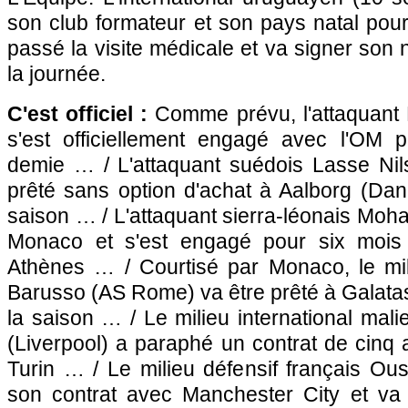
son club formateur et son pays natal pour 
passé la visite médicale et va signer son
la journée.
C'est officiel :
Comme prévu, l'attaquant E
s'est officiellement engagé avec
l'OM
po
demie … / L'attaquant suédois Lasse Nils
prêté sans option d'achat à Aalborg (Dan.)
saison … / L'attaquant sierra-léonais Moh
Monaco
et s'est engagé pour six mois
Athènes … / Courtisé par
Monaco
, le m
Barusso (AS Rome) va être prêté à Galatasa
la saison … / Le milieu international ma
(Liverpool) a paraphé un contrat de cinq
Turin … / Le milieu défensif français Ou
son contrat avec Manchester City et va 