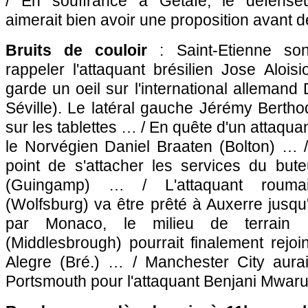
/ En souffrance à Getafe, le défense
aimerait bien avoir une proposition avant 
Bruits de couloir
: Saint-Etienne so
rappeler l'attaquant brésilien Jose Aloi
garde un oeil sur l'international allemand
Séville). Le latéral gauche Jérémy Bertho
sur les tablettes … / En quête d'un attaqua
le Norvégien Daniel Braaten (Bolton) … / 
point de s'attacher les services du bute
(
Guingamp
) … / L'attaquant rouma
(Wolfsburg) va être prêté à
Auxerre
jusqu'
par
Monaco
, le milieu de terrain
(Middlesbrough) pourrait finalement rejo
Alegre (Bré.) … / Manchester City aura
Portsmouth pour l'attaquant Benjani Mwar