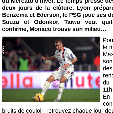
du Mercato d'hiver. Le temps presse dé
deux jours de la clôture.
Lyon
prépare
Benzema et Ederson, le
PSG
joue ses d
Souza et Odonkor, Taiwo veut qui
confirme,
Monaco
trouve son milieu…
Pou
le 
Max
son
des
ren
du 
11h
En 
con
bruits de couloir, retrouvez chaque jour de