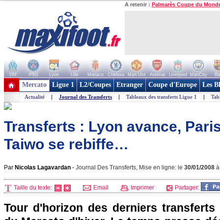
A retenir :
Palmarès Coupe du Mond
OM
PSG
Lyon
Lille
Monaco
Chelsea
Man Utd
Arsenal
Liverpool
ManCity
Ba
+ de clubs
Mercato
Ligue 1
L2/Coupes
Etranger
Coupe d'Europe
Les B
Actualité
|
Journal des Transferts
|
Tableaux des transferts Ligue 1
|
Tab
Transferts : Lyon avance, Paris
Taiwo se rebiffe…
Par
Nicolas Lagavardan
-
Journal Des Transferts, Mise en ligne: le
30/01/2008
Taille du texte:
Email
Imprimer
Partager:
Tour d'horizon des derniers transferts 