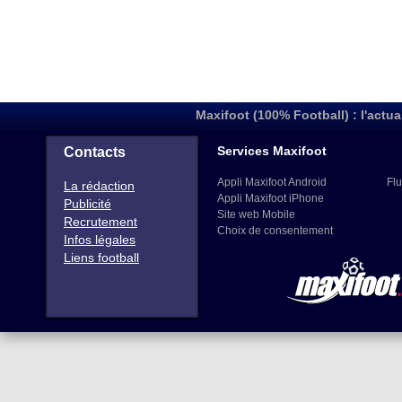
Maxifoot (100% Football) : l'actua
Services Maxifoot
Contacts
Appli Maxifoot Android
Flu
La rédaction
Appli Maxifoot iPhone
Publicité
Site web Mobile
Recrutement
Choix de consentement
Infos légales
Liens football