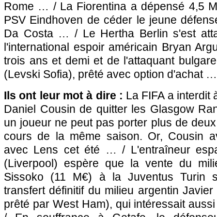
Rome … / La Fiorentina a dépensé 4,5 M
PSV Eindhoven de céder le jeune défens
Da Costa … / Le Hertha Berlin s'est att
l'international espoir américain Bryan Ar
trois ans et demi et de l'attaquant bulgar
(Levski Sofia), prêté avec option d'achat 
Ils ont leur mot à dire :
La FIFA a interdit 
Daniel Cousin de quitter les Glasgow Rang
un joueur ne peut pas porter plus de deux 
cours de la même saison. Or, Cousin av
avec
Lens
cet été … / L'entraîneur esp
(Liverpool) espère que la vente du mi
Sissoko (11 M€) à la Juventus Turin se
transfert définitif du milieu argentin Jav
prêté par West Ham), qui intéressait aus