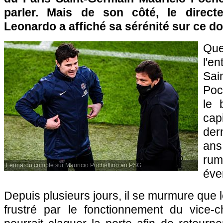
parler. Mais de son côté, le directe
Leonardo a affiché sa sérénité sur ce do
Qu
l'e
Sai
Poc
le 
ca
der
ans
rum
Leonardo compte sur Mauricio Pochettino au PSG.
éve
Depuis plusieurs jours, il se murmure que l
frustré par le fonctionnement du vice-