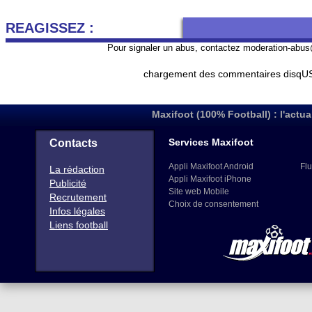
REAGISSEZ :
Pour signaler un abus, contactez
moderation-abus
chargement des commentaires disqUS 
Maxifoot (100% Football) : l'actua
Services Maxifoot
Contacts
Appli Maxifoot Android
Flu
La rédaction
Appli Maxifoot iPhone
Publicité
Site web Mobile
Recrutement
Choix de consentement
Infos légales
Liens football