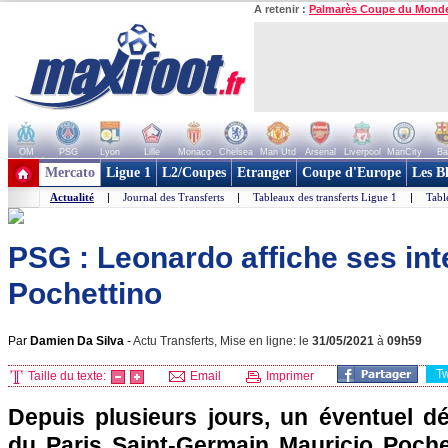
A retenir :
Palmarès Coupe du Mond
OM
PSG
Lyon
Lille
Monaco
Chelsea
Man Utd
Arsenal
Liverpool
ManCity
Ba
+ de clubs
Mercato
Ligue 1
L2/Coupes
Etranger
Coupe d'Europe
Les B
Actualité
|
Journal des Transferts
|
Tableaux des transferts Ligue 1
|
Tabl
PSG : Leonardo affiche ses int
Pochettino
Par
Damien Da Silva
-
Actu Transferts, Mise en ligne: le
31/05/2021
à
09h59
T
Taille du texte:
Email
Imprimer
Depuis plusieurs jours, un éventuel dé
du Paris Saint-Germain Mauricio Poche