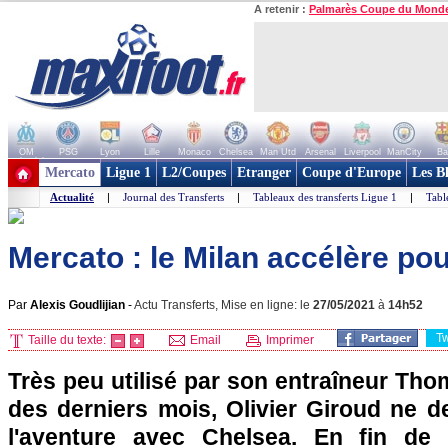
A retenir :
Palmarès Coupe du Mond
OM
PSG
Lyon
Lille
Monaco
Chelsea
Man Utd
Arsenal
Liverpool
ManCity
Ba
+ de clubs
Mercato
Ligue 1
L2/Coupes
Etranger
Coupe d'Europe
Les B
Actualité
|
Journal des Transferts
|
Tableaux des transferts Ligue 1
|
Tabl
Mercato : le Milan accélère po
Par
Alexis Goudlijian
-
Actu Transferts, Mise en ligne: le
27/05/2021
à
14h52
T
Taille du texte:
Email
Imprimer
Très peu utilisé par son entraîneur Th
des derniers mois, Olivier Giroud ne d
l'aventure avec Chelsea. En fin de c