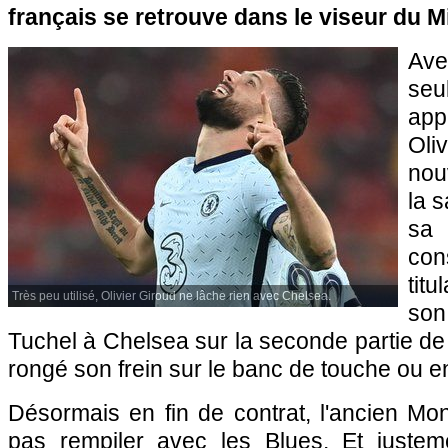
français se retrouve dans le viseur du M
Ave
s
app
Oli
nou
la s
sa
co
titu
Très peu utilisé, Olivier Giroud ne lâche rien avec Chelsea.
son
Tuchel à Chelsea sur la seconde partie de 
rongé son frein sur le banc de touche ou en
Désormais en fin de contrat, l'ancien Mont
pas rempiler avec les Blues. Et justem