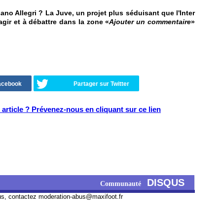
no Allegri ? La Juve, un projet plus séduisant que l'Inter
agir et à débattre dans la zone «
Ajouter un commentaire
»
Facebook
Partager sur Twitter
article ? Prévenez-nous en cliquant sur ce lien
DISQUS
Communauté
us, contactez
moderation-abus@maxifoot.fr