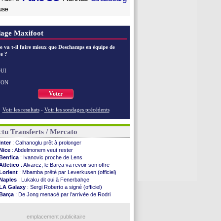
use
age Maxifoot
e va t-il faire mieux que Deschamps en équipe de
e ?
UI
NON
Voter
Voir les resultats
-
Voir les sondages précédents
tu Transferts / Mercato
Inter
: Calhanoglu prêt à prolonger
Nice
: Abdelmonem veut rester
Benfica
: Ivanovic proche de Lens
Atletico
: Alvarez, le Barça va revoir son offre
Lorient
: Mbamba prêté par Leverkusen (officiel)
Naples
: Lukaku dit oui à Fenerbahçe
LA Galaxy
: Sergi Roberto a signé (officiel)
Barça
: De Jong menacé par l’arrivée de Rodri
Nottingham
: O. Diomande arrive pour 40 M€
Lens
: Ganiou prolongé jusqu'en 2030 (officiel)
Atletico
: Almada rejoint River Plate (off.)
emplacement publicitaire