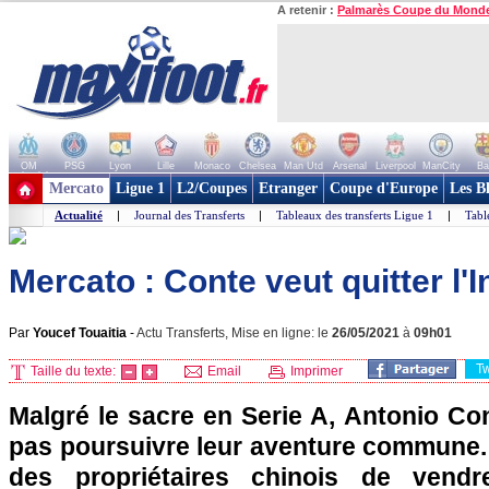
A retenir :
Palmarès Coupe du Mond
OM
PSG
Lyon
Lille
Monaco
Chelsea
Man Utd
Arsenal
Liverpool
ManCity
Ba
+ de clubs
Mercato
Ligue 1
L2/Coupes
Etranger
Coupe d'Europe
Les B
Actualité
|
Journal des Transferts
|
Tableaux des transferts Ligue 1
|
Tabl
Mercato : Conte veut quitter l'In
Par
Youcef Touaitia
-
Actu Transferts, Mise en ligne: le
26/05/2021
à
09h01
T
Taille du texte:
Email
Imprimer
Malgré le sacre en Serie A, Antonio Cont
pas poursuivre leur aventure commune. 
des propriétaires chinois de ven