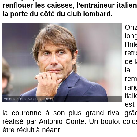
renflouer les caisses, l'entraîneur italie
la porte du côté du club lombard.
Onz
lo
l'I
ret
de l
la
rem
ra
ita
Antonio Conte va quitter l'Inter.
est
la couronne à son plus grand rival grâc
réalisé par Antonio Conte. Un boulot colos
être réduit à néant.