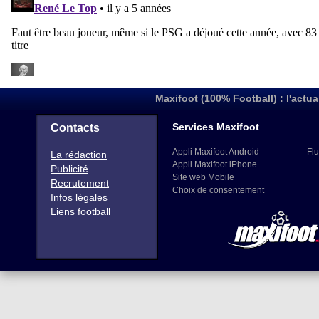
Maxifoot (100% Football) : l'actua
Services Maxifoot
Contacts
Appli Maxifoot Android
Flu
La rédaction
Appli Maxifoot iPhone
Publicité
Site web Mobile
Recrutement
Choix de consentement
Infos légales
Liens football