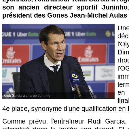
son ancien directeur sportif Juninho
président des Gones Jean-Michel Aulas
Un
dé
l'O
Di
rho
l'O
im
ter
en
Rudi Garcia a chargé Juninho.
fin
4e place, synonyme d'une qualification en
Comme prévu, l'entraîneur Rudi Garcia, 