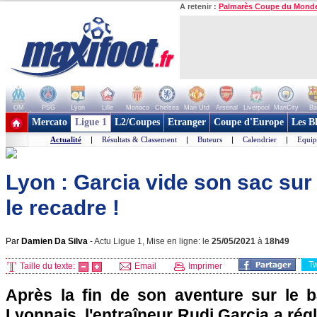
A retenir :
Palmarès Coupe du Mond
OM
PSG
Lyon
Lille
Monaco
Chelsea
Man Utd
Arsenal
Liverpool
ManCity
Ba
+ de clubs
Mercato
Ligue 1
L2/Coupes
Etranger
Coupe d'Europe
Les B
Actualité
|
Résultats & Classement
|
Buteurs
|
Calendrier
|
Equip
Lyon : Garcia vide son sac sur
le recadre !
Par
Damien Da Silva
-
Actu Ligue 1, Mise en ligne: le
25/05/2021
à
18h49
T
Taille du texte:
Email
Imprimer
Après la fin de son aventure sur le 
Lyonnais, l'entraîneur Rudi Garcia a ré