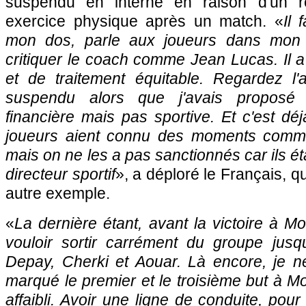
suspendu en interne en raison d'un r
exercice physique après un match. «
Il 
mon dos, parle aux joueurs dans mon d
critiquer le coach comme Jean Lucas. Il a
et de traitement équitable. Regardez l'a
suspendu alors que j'avais proposé 
financière mais pas sportive. Et c'est déj
joueurs aient connu des moments comm
mais on ne les a pas sanctionnés car ils é
directeur sportif
», a déploré le Français, q
autre exemple.
«
La dernière étant, avant la victoire à Mo
vouloir sortir carrément du groupe jusqu
Depay, Cherki et Aouar. Là encore, je ne
marqué le premier et le troisième but à Mo
affaibli. Avoir une ligne de conduite, pou