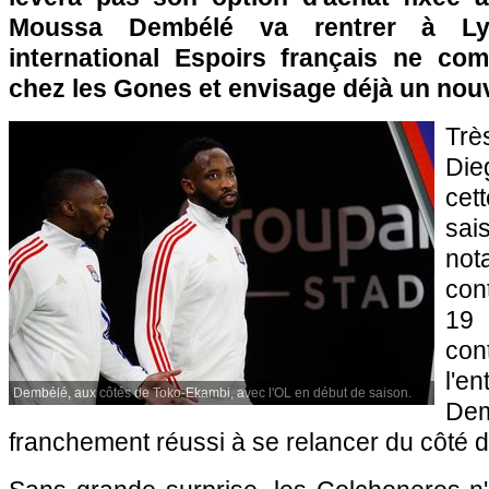
Moussa Dembélé va rentrer à Lyo
international Espoirs français ne com
chez les Gones et envisage déjà un nou
Trè
Die
cet
sa
no
con
19 
c
l'e
Dembélé, aux côtés de Toko-Ekambi, avec l'OL en début de saison.
De
franchement réussi à se relancer du côté de