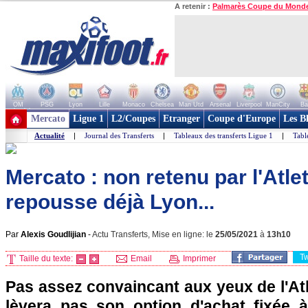
A retenir :
Palmarès Coupe du Mond
OM
PSG
Lyon
Lille
Monaco
Chelsea
Man Utd
Arsenal
Liverpool
ManCity
Ba
+ de clubs
Mercato
Ligue 1
L2/Coupes
Etranger
Coupe d'Europe
Les B
Actualité
|
Journal des Transferts
|
Tableaux des transferts Ligue 1
|
Tabl
Mercato : non retenu par l'Atl
repousse déjà Lyon...
Par
Alexis Goudlijian
-
Actu Transferts, Mise en ligne: le
25/05/2021
à
13h10
T
Taille du texte:
Email
Imprimer
Pas assez convaincant aux yeux de l'Atl
lèvera pas son option d'achat fixée à