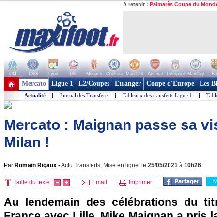
A retenir :
Palmarès Coupe du Mond
OM
PSG
Lyon
Lille
Monaco
Chelsea
Man Utd
Arsenal
Liverpool
ManCity
Ba
+ de clubs
Mercato
Ligue 1
L2/Coupes
Etranger
Coupe d'Europe
Les B
Actualité
|
Journal des Transferts
|
Tableaux des transferts Ligue 1
|
Tabl
Mercato : Maignan passe sa vi
Milan !
Par
Romain Rigaux
-
Actu Transferts, Mise en ligne: le
25/05/2021
à
10h26
T
Taille du texte:
Email
Imprimer
Au lendemain des célébrations du ti
France avec Lille, Mike Maignan a pris la 