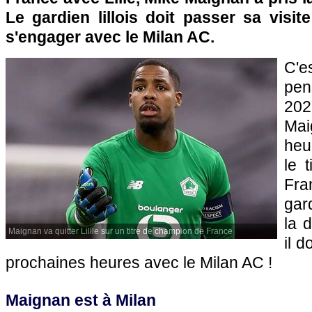
Le gardien lillois doit passer sa visi
s'engager avec le Milan AC.
C'e
pen
20
Ma
heu
le 
Fra
gar
la d
Maignan va quitter Lillle sur un titre de champion de France
il d
prochaines heures avec le Milan AC !
Maignan est à Milan