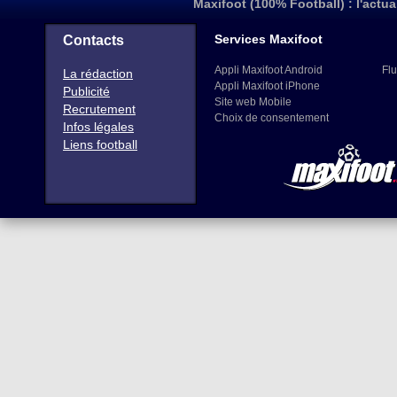
Maxifoot (100% Football) : l'actua
Services Maxifoot
Contacts
Appli Maxifoot Android
Flu
La rédaction
Appli Maxifoot iPhone
Publicité
Site web Mobile
Recrutement
Choix de consentement
Infos légales
Liens football