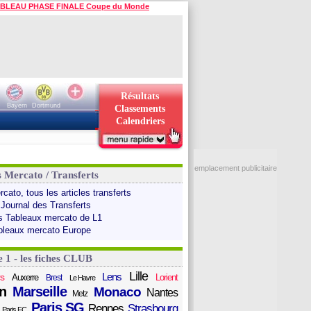
BLEAU PHASE FINALE Coupe du Monde
Résultats
Bayern
Dortmund
Classements
Calendriers
emplacement publicitaire
s Mercato / Transferts
cato, tous les articles transferts
 Journal des Transferts
s Tableaux mercato de L1
bleaux mercato Europe
e 1 - les fiches CLUB
Lille
Lens
s
Auxerre
Lorient
Brest
Le Havre
n
Marseille
Monaco
Nantes
Metz
Paris SG
Rennes
Strasbourg
Paris FC