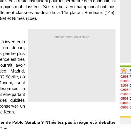
ais cela reste insuffisant pour lui permettre de s'épanouir, lui
07/08
les équipes mal classées. Ses six buts en championnat ont tous
07/08
07/08
ellement classées au-delà de la 14e place : Bordeaux (14e),
07/08
18e) et Nîmes (19e).
emplacement publicitaire
à inverser la
 un départ,
s perdre plus
ence est très
urrait avoir
tico Madrid,
FC Séville, où
02/08
01/08
onchi, sont
31/07
désormais à
02/08
t être partant
01/08
05/08
des liquidités
03/08
conserver un
05/08
se Kean.
03/08
03/08
rer de Pablo Sarabia ? N'hésitez pas à réagir et à débattre
» …