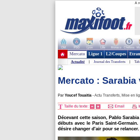
A r
OM
PSG
Lyon
Lille
Monaco
Chelsea
Ma
+ de clubs
Mercato
Ligue 1
L2/Coupes
Etran
Actualité
|
Journal des Transferts
|
Tab
Mercato : Sarabia 
Par
Youcef Touaitia
-
Actu Transferts, Mise en li
Taille du texte:
Email
I
Décevant cette saison, Pablo Sarabia
débuts avec le Paris Saint-Germain.
désire changer d'air pour se relancer.