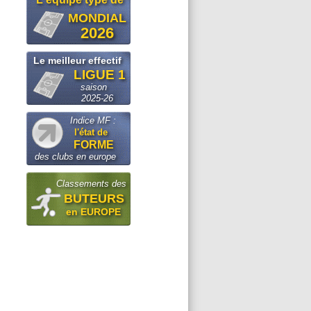
MONDIAL
2026
Le meilleur effectif
LIGUE 1
saison
2025-26
Indice MF :
l'état de
FORME
des clubs en europe
Classements des
BUTEURS
en EUROPE