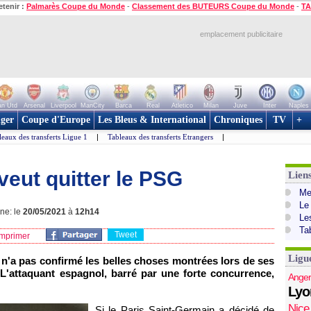
etenir :
Palmarès Coupe du Monde
-
Classement des BUTEURS Coupe du Monde
-
TA
emplacement publicitaire
n Utd
Arsenal
Liverpool
ManCity
Barca
Real
Atletico
Milan
Juve
Inter
Naples
ger
Coupe d'Europe
Les Bleus & International
Chroniques
TV
+
leaux des transferts Ligue 1
|
Tableaux des transferts Etrangers
|
veut quitter le PSG
Lien
Mer
Le
gne: le
20/05/2021
à
12h14
Le
Ta
Tweet
mprimer
Ligu
 n'a pas confirmé les belles choses montrées lors de ses
 L'attaquant espagnol, barré par une forte concurrence,
Anger
Lyo
Nice
Si le Paris Saint-Germain a décidé de