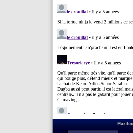
Maxifoo