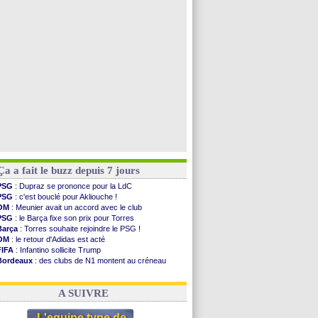
Naples
: l'option Monaco pour Lukaku !
OM
: Lucas Perri a été approché
PSG
: le coach de l'Ajax insiste pour Godts
PSG
: une 2e offre en préparation pour Godts
Voir toutes les brèves
Ça a fait le buzz depuis 7 jours
PSG
: Dupraz se prononce pour la LdC
PSG
: c'est bouclé pour Akliouche !
OM
: Meunier avait un accord avec le club
PSG
: le Barça fixe son prix pour Torres
Barça
: Torres souhaite rejoindre le PSG !
OM
: le retour d'Adidas est acté
FIFA
: Infantino sollicite Trump
Bordeaux
: des clubs de N1 montent au créneau
Argentine
: quand Medina recadre... sa mère
Real
: le démenti de Leipzig pour Diomandé
A SUIVRE
L'equipe type de