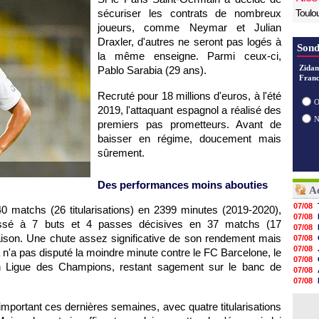
sécuriser les contrats de nombreux
Toulo
joueurs, comme Neymar et Julian
Draxler, d'autres ne seront pas logés à
Sond
la même enseigne. Parmi ceux-ci,
Zidan
Pablo Sarabia (29 ans).
Franc
Recruté pour 18 millions d'euros, à l'été
O
2019, l'attaquant espagnol a réalisé des
premiers pas prometteurs. Avant de
baisser en régime, doucement mais
sûrement.
Des performances moins abouties
Ac
07/08
0 matchs (26 titularisations) en 2399 minutes (2019-2020),
07/08
passé à 7 buts et 4 passes décisives en 37 matchs (17
07/08
saison. Une chute assez significative de son rendement mais
07/08
07/08
ia n'a pas disputé la moindre minute contre le FC Barcelone, le
07/08
 Ligue des Champions, restant sagement sur le banc de
07/08
07/08
07/08
07/08
u important ces dernières semaines, avec quatre titularisations
07/08