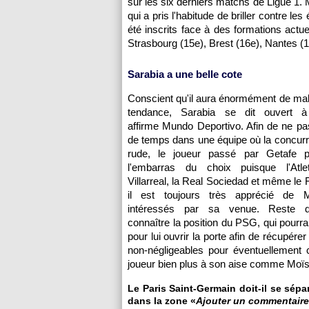
sur les six derniers matchs de Ligue 1. M
qui a pris l'habitude de briller contre 
été inscrits face à des formations actu
Strasbourg (15e), Brest (16e), Nantes (
Sarabia a une belle cote
Conscient qu'il aura énormément de mal 
tendance, Sarabia se dit ouvert à
affirme Mundo Deportivo. Afin de ne pa
de temps dans une équipe où la concurr
rude, le joueur passé par Getafe po
l'embarras du choix puisque l'Atle
Villarreal, la Real Sociedad et même le 
il est toujours très apprécié de M
intéressés par sa venue. Reste 
connaître la position du PSG, qui pourrai
pour lui ouvrir la porte afin de récupérer 
non-négligeables pour éventuellement 
joueur bien plus à son aise comme Moï
Le Paris Saint-Germain doit-il se sépa
dans la zone «
Ajouter un commentaire