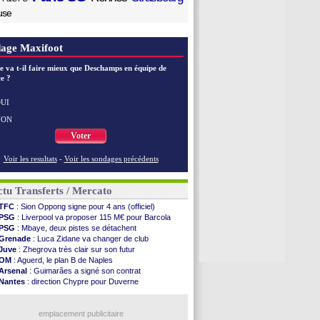
use
age Maxifoot
e va t-il faire mieux que Deschamps en équipe de
e ?
UI
NON
Voter
Voir les resultats
-
Voir les sondages précédents
tu Transferts / Mercato
TFC
: Sion Oppong signe pour 4 ans (officiel)
PSG
: Liverpool va proposer 115 M€ pour Barcola
PSG
: Mbaye, deux pistes se détachent
Grenade
: Luca Zidane va changer de club
Juve
: Zhegrova très clair sur son futur
OM
: Aguerd, le plan B de Naples
Arsenal
: Guimarães a signé son contrat
Nantes
: direction Chypre pour Duverne
Monaco
: le remplaçant d'Akliouche en approche
Man Utd
: Bayindir signe au Celta (officiel)
Man City
: Enzo Fernandez pour l'après-Rodri ?
emplacement publicitaire