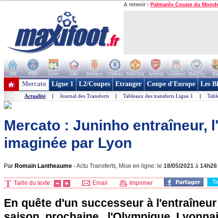
A retenir :
Palmarès Coupe du Mond
OM
PSG
Lyon
Lille
Monaco
Chelsea
Man Utd
Arsenal
Liverpool
ManCity
Ba
+ de clubs
Mercato
Ligue 1
L2/Coupes
Etranger
Coupe d'Europe
Les B
Actualité
|
Journal des Transferts
|
Tableaux des transferts Ligue 1
|
Tabl
Mercato : Juninho entraîneur, l
imaginée par Lyon
Par
Romain Lantheaume
-
Actu Transferts, Mise en ligne: le
18/05/2021
à
14h26
T
Taille du texte:
Email
Imprimer
En quête d'un successeur à l'entraîneur
saison prochaine, l'Olympique Lyonna