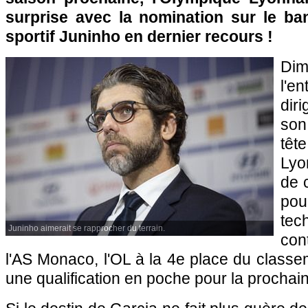
surprise avec la nomination sur le ba
sportif Juninho en dernier recours !
Dim
l'e
dir
son
tê
Lyo
de c
po
tec
Juninho aimerait se rapprocher du terrain.
con
l'AS Monaco, l'OL à la 4e place du class
une qualification en poche pour la prochai