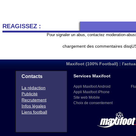
REAGISSEZ :
Pour signaler un abus, contactez
moderation-abus
chargement des commentaires disqUS 
Maxifoot (100% Football) : l'actua
Services Maxifoot
Contacts
Appli Maxifoot Android
Flu
La rédaction
Appli Maxifoot iPhone
Publicité
Site web Mobile
Recrutement
Choix de consentement
Infos légales
Liens football