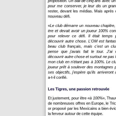
proposition. Un bail de cinq ans avec un p
pour me conserver, je leur dis un gra
rester, devant les médias. Mais après q
nouveau défi.
«
Le club démarre un nouveau chapitre,
ère et devait avoir un joueur 100% con
pour relever ce défi. Il était temps
découvrir autre chose. L'OM est fantast
beau club français, mais c'est un club
pense que j'avais fait le tour. J'ai
découvrir autre chose et surtout ne pas 
mon club en n'étant pas à 100%. Le clu
joueur prêt à soulever des montagnes p
ses objectifs, j'espère qu'ils arriveront 
a-t-il confié.
Les Tigres, une passion retrouvée
Et justement, pour être
«à 100%»
, Thau
de nombreuses offres en Europe, le Trico
or proposé par les Mexicains a bien év
la ferveur autour de cette équipe.