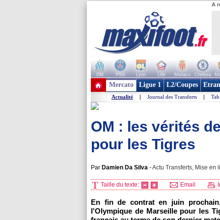
A r
OM
PSG
Lyon
Lille
Monaco
Chelsea
Ma
+ de clubs
Mercato
Ligue 1
L2/Coupes
Etran
Actualité
|
Journal des Transferts
|
Tab
OM : les vérités d
pour les Tigres
Par
Damien Da Silva
-
Actu Transferts, Mise en l
Taille du texte:
Email
I
En fin de contrat en juin prochain,
l'Olympique de Marseille pour les Ti
français au terme de son dernier mat