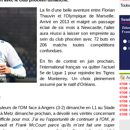
Toulo
La fin d'une belle aventure entre Florian
Thauvin et l'Olympique de Marseille.
Sond
Arrivé en 2013 et malgré un passage
éclair de six mois à Newcastle, l'ailier
Zidan
Franc
aura réussi à laisser son empreinte au
sein du club phocéen avec 72 buts en
O
206 matchs toutes compétitions
confondues.
En fin de contrat en juin prochain,
l'international français va quitter l'actuel
5e de Ligue 1 pour rejoindre les Tigres
Ac
de Monterrey. Un choix pleinement
l'OM.
assumé par le natif d'Orléans.
07/08
07/08
07/08
M
07/08
07/08
07/08
ouleurs de l'OM face à Angers (3-2) dimanche en L1 au Stade
07/08
à Metz dimanche prochain, a dévoilé ses vérités concernant
07/08
fficile pour moi. J'ai eu l'opportunité de continuer à l'OM, je
07/08
07/08
aoli et Frank McCourt parce qu'ils m'ont fait une super
07/08