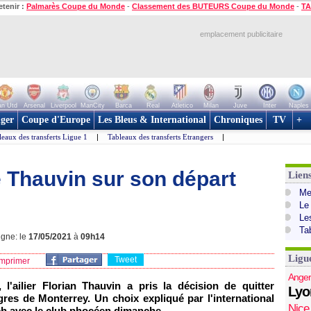
etenir :
Palmarès Coupe du Monde
-
Classement des BUTEURS Coupe du Monde
-
TA
emplacement publicitaire
n Utd
Arsenal
Liverpool
ManCity
Barca
Real
Atletico
Milan
Juve
Inter
Naples
ger
Coupe d'Europe
Les Bleus & International
Chroniques
TV
+
leaux des transferts Ligue 1
|
Tableaux des transferts Etrangers
|
e Thauvin sur son départ
Lien
Mer
Le
Le
Ta
igne: le
17/05/2021
à
09h14
Ligu
Tweet
mprimer
Anger
 l'ailier Florian Thauvin a pris la décision de quitter
Lyo
gres de Monterrey. Un choix expliqué par l'international
Nice
ch avec le club phocéen dimanche.