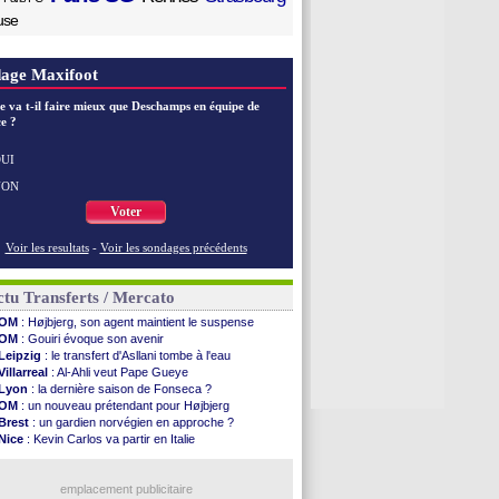
use
age Maxifoot
e va t-il faire mieux que Deschamps en équipe de
e ?
UI
NON
Voter
Voir les resultats
-
Voir les sondages précédents
tu Transferts / Mercato
OM
: Højbjerg, son agent maintient le suspense
OM
: Gouiri évoque son avenir
Leipzig
: le transfert d'Asllani tombe à l'eau
Villarreal
: Al-Ahli veut Pape Gueye
Lyon
: la dernière saison de Fonseca ?
OM
: un nouveau prétendant pour Højbjerg
Brest
: un gardien norvégien en approche ?
Nice
: Kevin Carlos va partir en Italie
Leganés
: c'est signé pour Luca Zidane (off.)
Atletico
: Ruggeri en route pour Aston Villa
Lyon
: Mangala prêté à Getafe (officiel)
emplacement publicitaire