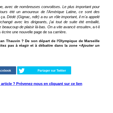
rope, avec de nombreuses convoitises. Le plus important pour
oujours été un amoureux de l'Amérique Latine, ce sont des
 ça. Dédé (Gignac, ndlr) a eu un rôle important, il m'a appelé
échangé avec les dirigeants, j'ai tout de suite été emballé,
e beaucoup de plaisir là-bas. On a vite avancé ensuite
», a-t-il
 écrire une nouvelle page de sa carrière.
an Thauvin ? De son départ de l'Olympique de Marseille
itez pas à réagir et à débattre dans la zone «
Ajouter un
Facebook
Partager sur Twitter
article ? Prévenez-nous en cliquant sur ce lien