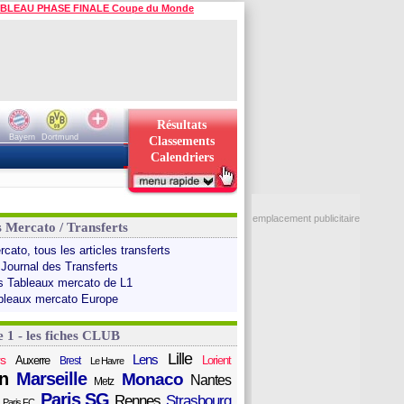
BLEAU PHASE FINALE Coupe du Monde
Résultats
Bayern
Dortmund
Classements
Calendriers
emplacement publicitaire
s Mercato / Transferts
cato, tous les articles transferts
 Journal des Transferts
s Tableaux mercato de L1
bleaux mercato Europe
e 1 - les fiches CLUB
Lille
Lens
s
Auxerre
Lorient
Brest
Le Havre
n
Marseille
Monaco
Nantes
Metz
Paris SG
Rennes
Strasbourg
Paris FC