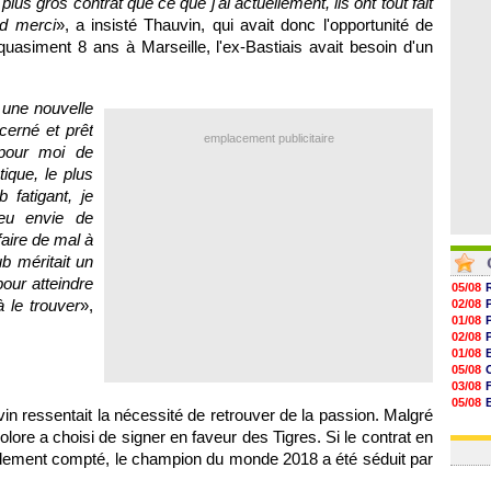
lus gros contrat que ce que j'ai actuellement, ils ont tout fait
07/08
nd merci
», a insisté Thauvin, qui avait donc l'opportunité de
07/08
07/08
uasiment 8 ans à Marseille, l'ex-Bastiais avait besoin d'un
07/08
 une nouvelle
cerné et prêt
emplacement publicitaire
 pour moi de
ique, le plus
 fatigant, je
 eu envie de
faire de mal à
b méritait un
our atteindre
05/08
à le trouver
»,
02/08
01/08
02/08
01/08
05/08
03/08
05/08
vin ressentait la nécessité de retrouver de la passion. Malgré
03/08
lore a choisi de signer en faveur des Tigres. Si le contrat en
03/08
idement compté, le champion du monde 2018 a été séduit par