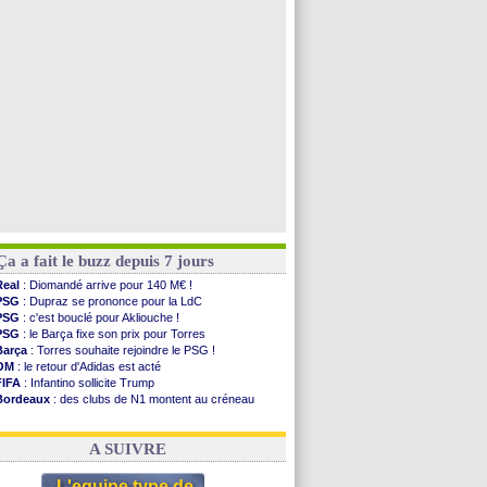
PSG
: Nsoki va signer en Croatie
Arsenal
: Naples vise Gabriel Jesus
Real
: Mastantuono prêté à la Fiorentina (off.)
Man City
: accord avec le Barça pour Rodri ?
Voir toutes les brèves
Ça a fait le buzz depuis 7 jours
Real
: Diomandé arrive pour 140 M€ !
PSG
: Dupraz se prononce pour la LdC
PSG
: c'est bouclé pour Akliouche !
PSG
: le Barça fixe son prix pour Torres
Barça
: Torres souhaite rejoindre le PSG !
OM
: le retour d'Adidas est acté
FIFA
: Infantino sollicite Trump
Bordeaux
: des clubs de N1 montent au créneau
Argentine
: quand Medina recadre... sa mère
Real
: le démenti de Leipzig pour Diomandé
A SUIVRE
L'equipe type de