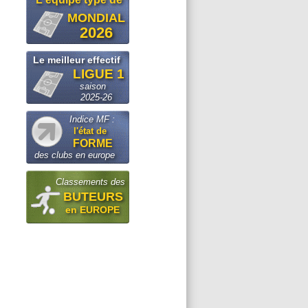
MONDIAL
2026
Le meilleur effectif
LIGUE 1
saison
2025-26
Indice MF :
l'état de
FORME
des clubs en europe
Classements des
BUTEURS
en EUROPE