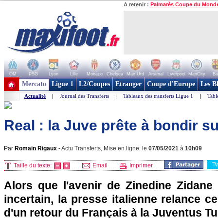
A retenir :
Palmarès Coupe du Mond
OM
PSG
Lyon
Lille
Monaco
Chelsea
Man Utd
Arsenal
Liverpool
ManCity
Ba
+ de clubs
Mercato
Ligue 1
L2/Coupes
Etranger
Coupe d'Europe
Les B
Actualité
|
Journal des Transferts
|
Tableaux des transferts Ligue 1
|
Tabl
Real : la Juve prête à bondir s
Par
Romain Rigaux
-
Actu Transferts, Mise en ligne: le
07/05/2021
à
10h09
T
Taille du texte:
Email
Imprimer
Alors que l'avenir de Zinedine Zidane
incertain, la presse italienne relance c
d'un retour du Français à la Juventus Tu