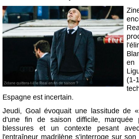
Zin
enc
Rea
pr
l'él
Bla
en 
Li
(1-
Zidane quittera-t-il le Real en fin de saison ?
tec
Espagne est incertain.
Jeudi, Goal évoquait une lassitude de «
d'une fin de saison difficile, marqué
blessures et un contexte pesant avec 
l'entraîneur madrilène s'interroge sur son