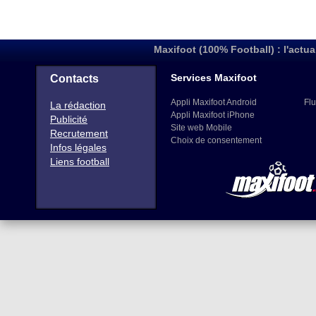
Maxifoot (100% Football) : l'actua
Services Maxifoot
Contacts
Appli Maxifoot Android
Flu
La rédaction
Appli Maxifoot iPhone
Publicité
Site web Mobile
Recrutement
Choix de consentement
Infos légales
Liens football