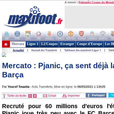
A retenir :
Palmarès Coupe du Mond
OM
PSG
Lyon
Lille
Monaco
Chelsea
Man Utd
Arsenal
Liverpool
ManCity
Ba
+ de clubs
Mercato
Ligue 1
L2/Coupes
Etranger
Coupe d'Europe
Les B
Actualité
|
Journal des Transferts
|
Tableaux des transferts Ligue 1
|
Tabl
Mercato : Pjanic, ça sent déjà l
Barça
Par
Youcef Touaitia
-
Actu Transferts, Mise en ligne: le
06/05/2021
à
13h35
T
Taille du texte:
Email
Imprimer
Recruté pour 60 millions d'euros l'é
Pjanic joue très peu avec le FC Barce