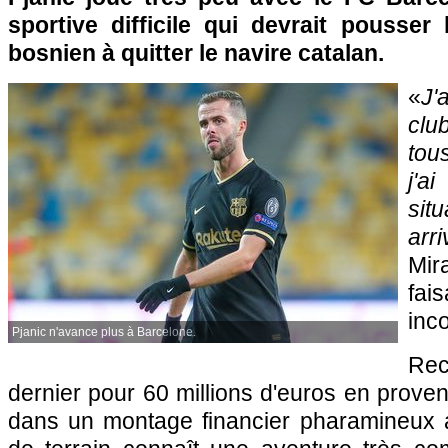
sportive difficile qui devrait pousser 
bosnien à quitter le navire catalan.
«
J'
clu
tou
j'
sit
arri
Mir
fa
inc
Pjanic n'avance plus à Barcelone.
Re
dernier pour 60 millions d'euros en prove
dans un montage financier pharamineux av