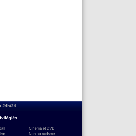
o 24h/24
ivilégiés
ball
Cinema et DVD
Live
Non au racisme