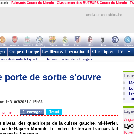
etenir :
Palmarès Coupe du Monde
-
Classement des BUTEURS Coupe du Monde
-
TA
emplacement publicitaire
n Utd
Arsenal
Liverpool
ManCity
Barca
Real
Atletico
Milan
Juve
Inter
Naples
ger
Coupe d'Europe
Les Bleus & International
Chroniques
TV
+
leaux des transferts Ligue 1
|
Tableaux des transferts Etrangers
|
e porte de sortie s'ouvre
Lien
Mer
Le
Le
Ta
gne: le
31/03/2021
à
15h36
Ligu
Tweet
mprimer
Anger
 niveau des quadriceps de la cuisse gauche, mi-février,
Lyo
par le Bayern Munich. Le milieu de terrain français fait
Nice
tement la Juventus.