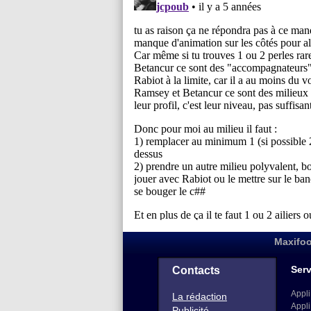
Maxifoo
Serv
Contacts
Appli
La rédaction
Appli
Publicité