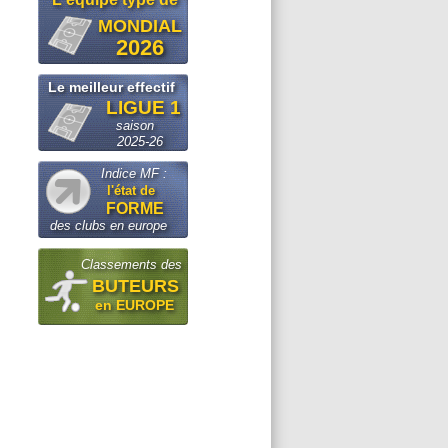
MONDIAL
2026
Le meilleur effectif
LIGUE 1
saison
2025-26
Indice MF :
l'état de
FORME
des clubs en europe
Classements des
BUTEURS
en EUROPE