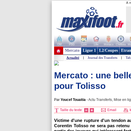
A r
OM
PSG
Lyon
Lille
Monaco
Chelsea
Ma
+ de clubs
Mercato
Ligue 1
L2/Coupes
Etran
Actualité
|
Journal des Transferts
|
Tab
Mercato : une bell
pour Tolisso
Par
Youcef Touaitia
-
Actu Transferts, Mise en li
Taille du texte:
Email
I
Victime d'une rupture d'un tendon au
Corentin Tolisso ne sera pas retenu 
partie des joueurs qui intéressent for