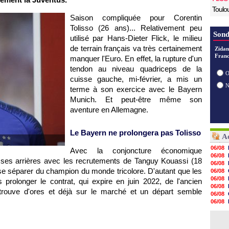
Toulo
Saison compliquée pour Corentin
Tolisso (26 ans)... Relativement peu
Sond
utilisé par Hans-Dieter Flick, le milieu
de terrain français va très certainement
Zidan
Franc
manquer l'Euro. En effet, la rupture d'un
tendon au niveau quadriceps de la
O
cuisse gauche, mi-février, a mis un
terme à son exercice avec le Bayern
Munich. Et peut-être même son
aventure en Allemagne.
Le Bayern ne prolongera pas Tolisso
Ac
06/08
Avec la conjoncture économique
06/08
ré ses arrières avec les recrutements de Tanguy Kouassi (18
06/08
se séparer du champion du monde tricolore. D'autant que les
06/08
06/08
prolonger le contrat, qui expire en juin 2022, de l'ancien
06/08
etrouve d'ores et déjà sur le marché et un départ semble
06/08
06/08
06/08
06/08
06/08