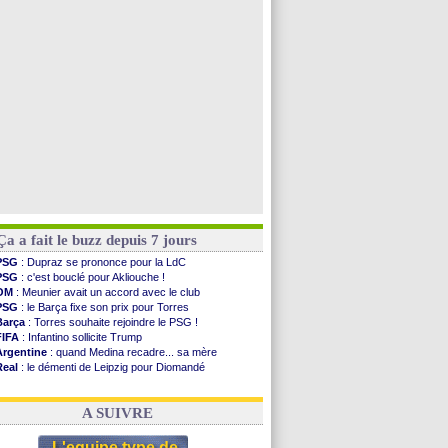
PSG
: contrat signé pour Akliouche
Chelsea
: Palace a fait son offre pour Disasi
PSG
: l'étonnante rumeur Gusto
Bologne
: Dallinga est sur le marché
Voir toutes les brèves
Ça a fait le buzz depuis 7 jours
PSG
: Dupraz se prononce pour la LdC
PSG
: c'est bouclé pour Akliouche !
OM
: Meunier avait un accord avec le club
PSG
: le Barça fixe son prix pour Torres
Barça
: Torres souhaite rejoindre le PSG !
FIFA
: Infantino sollicite Trump
Argentine
: quand Medina recadre... sa mère
Real
: le démenti de Leipzig pour Diomandé
OM
: Paixão attire un 2e club anglais
FIFA
: le conseiller d'Infantino démissionne !
A SUIVRE
L'equipe type de