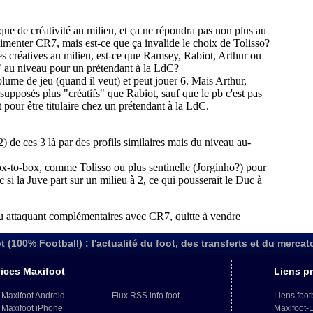
t (100% Football) : l'actualité du foot, des transferts et du mercat
ices Maxifoot
Liens pr
 Maxifoot Android
Flux RSS info foot
Liens foot
 Maxifoot iPhone
Maxifoot-