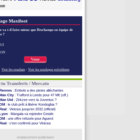
use
age Maxifoot
e va t-il faire mieux que Deschamps en équipe de
e ?
UI
NON
Voter
Voir les resultats
-
Voir les sondages précédents
tu Transferts / Mercato
Rennes
: Embolo a des pistes alléchantes
Man City
: Trafford à Leeds pour 47 M€ (off.)
Man Utd
: Zirkzee vers la Juventus ?
OM
: le club prêt à libérer Kondogbia ?
Real
: Vinicius jusqu'en 2032 (officiel)
Lyon
: Mangala va rejoindre Getafe
OM
: une offre refusée pour Aguerd
Real
: c'est confirmé pour Vinicius
Troyes
: Junior Diaz jusqu'en 2030 (officiel)
PSG
: Akliouche a signé (officiel)
OM
: une offre pour Bulka
emplacement publicitaire