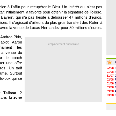
06/08
06/08
en à l'affût pour récupérer le Bleu. Un intérêt qui n'est pas
06/08
it initialement la favorite pour obtenir la signature de Tolisso,
06/08
e Bayern, qui n'a pas hésité à débourser 47 millions d'euros,
es. Il s'agissait d'ailleurs du plus gros transfert des Roten à
 avec la venue de Lucas Hernandez pour 80 millions d'euros.
 Andrea Pirlo,
abiot, Aaron
emplacement publicitaire
aînent les
 la venue du
our le coach
ser une offre
ros. Un tarif
02/08
01/08
ame. Surtout
31/07
to-box qui se
02/08
01/08
03/08
03/08
 Tolisso ?
03/08
dans la zone
03/08
31/07