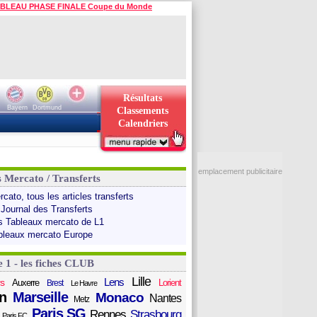
BLEAU PHASE FINALE Coupe du Monde
Résultats
Bayern
Dortmund
Classements
Calendriers
emplacement publicitaire
s Mercato / Transferts
cato, tous les articles transferts
 Journal des Transferts
s Tableaux mercato de L1
bleaux mercato Europe
e 1 - les fiches CLUB
Lille
Lens
s
Auxerre
Lorient
Brest
Le Havre
n
Marseille
Monaco
Nantes
Metz
Paris SG
Rennes
Strasbourg
Paris FC