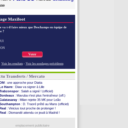
use
age Maxifoot
e va t-il faire mieux que Deschamps en équipe de
e ?
UI
NON
Voter
Voir les resultats
-
Voir les sondages précédents
tu Transferts / Mercato
OM
: une approche pour Diatta
Le Havre
: Diaw va signer à Lille
Trabzonspor
: Salah a signé ! (officiel)
Bordeaux
: Mavuba n'est plus l'entraîneur (off.)
Galatasaray
: Milan rejette 35 M€ pour Leão
Southampton
: D. Traoré prêté au Mans (officiel)
Real
: Vinicius tout proche de prolonger !
Real
: Diomandé attendu ce jeudi à Madrid !
Real
: Rodri, la piste Barça se confirme
PSG
: Akliouche arrive ce jeudi à Paris !
Real
: ça se complique pour Rodri !
emplacement publicitaire