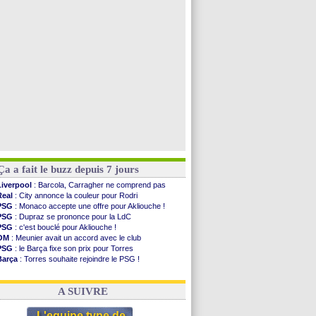
Barça
: Ferran Torres donne son feu vert au PSG
Abha
: c'est fait pour Fekir (officiel)
Real
: réponse imminente de Vinicius
Arsenal
: Nørgaard transféré à Everton (off.)
Voir toutes les brèves
Ça a fait le buzz depuis 7 jours
Liverpool
: Barcola, Carragher ne comprend pas
Real
: City annonce la couleur pour Rodri
PSG
: Monaco accepte une offre pour Akliouche !
PSG
: Dupraz se prononce pour la LdC
PSG
: c'est bouclé pour Akliouche !
OM
: Meunier avait un accord avec le club
PSG
: le Barça fixe son prix pour Torres
Barça
: Torres souhaite rejoindre le PSG !
FIFA
: Infantino sollicite Trump
Argentine
: quand Medina recadre... sa mère
A SUIVRE
L'equipe type de