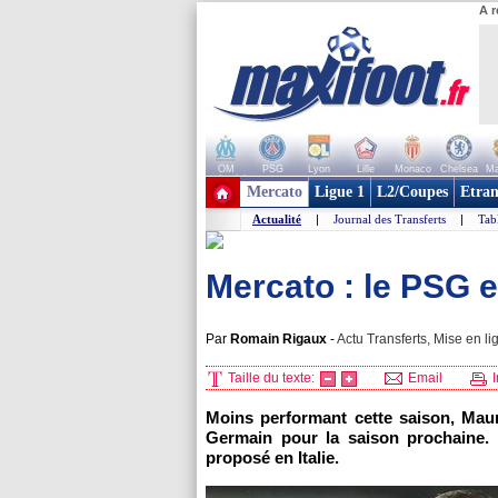
A r
OM
PSG
Lyon
Lille
Monaco
Chelsea
Ma
+ de clubs
Mercato
Ligue 1
L2/Coupes
Etran
Actualité
|
Journal des Transferts
|
Tab
Mercato : le PSG e
Par
Romain Rigaux
-
Actu Transferts, Mise en li
Taille du texte:
Email
I
Moins performant cette saison, Mauro
Germain pour la saison prochaine. S
proposé en Italie.