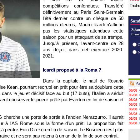
compétitions confondues. Transféré
Toulo
définitivement au Paris Saint-Germain
l'été dernier contre un chèque de 50
Sond
millions d'euros, Mauro Icardi n'affiche
Zidan
pas les statistiques attendues cette
Franc
saison pour un attaquant de sa trempe.
Jusqu'à présent, l'avant-centre de 28
O
ans déçoit dans cet exercice 2020-
2021.
Icardi proposé à la Roma ?
Dans la capitale, le natif de Rosario
Ac
Moise Kean, pourtant recruté en prêt pour être sa doublure cette
06/08
ns le jeu et décisif face au but (17 buts), l'Italien a séduit
06/08
eut conserver le joueur prêté par Everton en fin de saison et
06/08
06/08
06/08
06/08
G cherche une porte de sortie à l'ancien Nerazzurro. Il aurait
06/08
ur à l'AS Rome sous la forme d'un prêt. La proposition fait
06/08
06/08
nt à perdre Edin Dzeko en fin de saison. Le Bosnien n'est plus
06/08
aine et ne sera pas retenu à un an de la fin de son contrat.
06/08