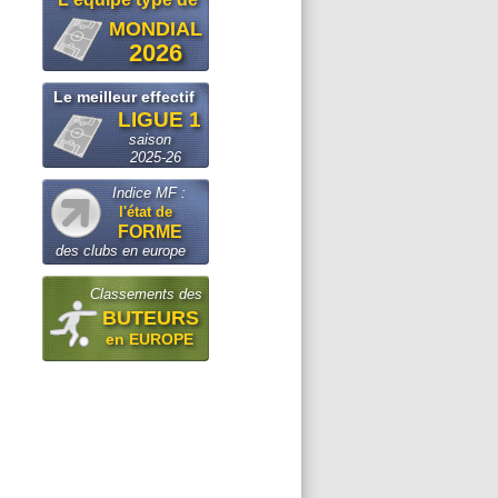
MONDIAL
2026
Le meilleur effectif
LIGUE 1
saison
2025-26
Indice MF :
l'état de
FORME
des clubs en europe
Classements des
BUTEURS
en EUROPE