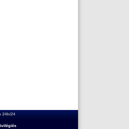
o 24h/24
ivilégiés