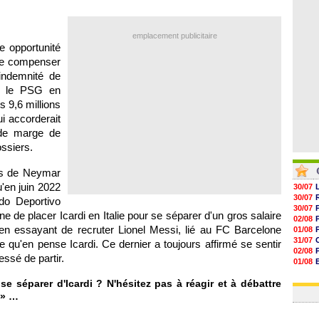
06/08
06/08
06/08
emplacement publicitaire
06/08
e opportunité
 de compenser
indemnité de
é, le PSG en
s 9,6 millions
i accorderait
nde marge de
ssiers.
ns de Neymar
'en juin 2022
30/07
30/07
o Deportivo
30/07
nne de placer Icardi en Italie pour se séparer d'un gros salaire
02/08
 en essayant de recruter Lionel Messi, lié au FC Barcelone
01/08
31/07
e qu'en pense Icardi. Ce dernier a toujours affirmé se sentir
02/08
essé de partir.
01/08
03/08
e séparer d'Icardi ? N'hésitez pas à réagir et à débattre
03/08
» …