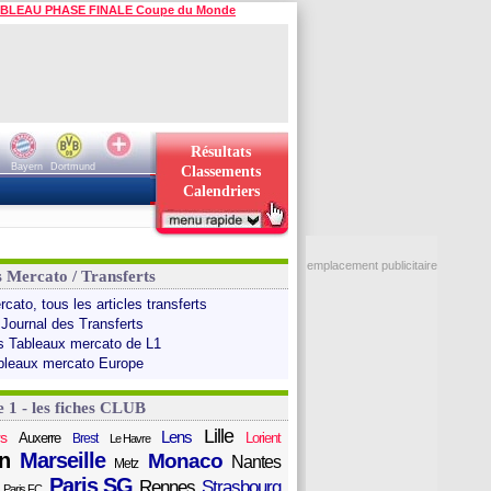
BLEAU PHASE FINALE Coupe du Monde
Résultats
Bayern
Dortmund
Classements
Calendriers
emplacement publicitaire
s Mercato / Transferts
cato, tous les articles transferts
 Journal des Transferts
s Tableaux mercato de L1
bleaux mercato Europe
e 1 - les fiches CLUB
Lille
Lens
s
Auxerre
Lorient
Brest
Le Havre
n
Marseille
Monaco
Nantes
Metz
Paris SG
Rennes
Strasbourg
Paris FC