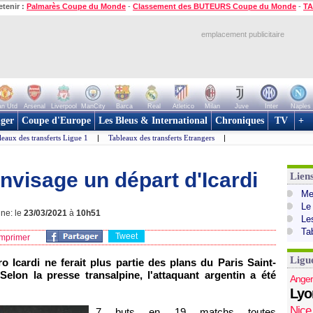
etenir :
Palmarès Coupe du Monde
-
Classement des BUTEURS Coupe du Monde
-
TA
emplacement publicitaire
n Utd
Arsenal
Liverpool
ManCity
Barca
Real
Atletico
Milan
Juve
Inter
Naples
ger
Coupe d'Europe
Les Bleus & International
Chroniques
TV
+
leaux des transferts Ligue 1
|
Tableaux des transferts Etrangers
|
nvisage un départ d'Icardi
Lien
Mer
Le
gne: le
23/03/2021
à
10h51
Le
Ta
Tweet
mprimer
Ligu
 Icardi ne ferait plus partie des plans du Paris Saint-
elon la presse transalpine, l'attaquant argentin a été
Anger
Lyo
Nice
7 buts en 19 matchs toutes