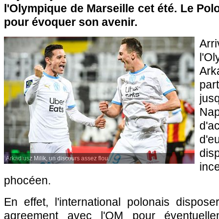
l'Olympique de Marseille cet été. Le Polo
pour évoquer son avenir.
Ar
l'O
Ark
part
jus
Nap
d'ac
d'e
dis
Arkadiusz Milik, un discours assez flou.
inc
phocéen.
En effet, l'international polonais dispose
agreement avec l'OM pour éventuellem