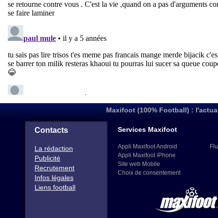
Maxifoot (100% Football) : l'actua
Services Maxifoot
Contacts
Appli Maxifoot Android
Flu
La rédaction
Appli Maxifoot iPhone
Publicité
Site web Mobile
Recrutement
Choix de consentement
Infos légales
Liens football