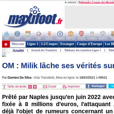
A retenir :
Palmarès Coupe du Mond
OM
PSG
Lyon
Lille
Monaco
Chelsea
Man Utd
Arsenal
Liverpool
ManCity
Ba
+ de clubs
Mercato
Ligue 1
L2/Coupes
Etranger
Coupe d'Europe
Les B
Actualité
|
Journal des Transferts
|
Tableaux des transferts Ligue 1
|
Tabl
OM : Milik lâche ses vérités su
Par
Damien Da Silva
-
Actu Transferts, Mise en ligne: le
18/03/2021
à
09h11
T
Taille du texte:
Email
Imprimer
Prêté par Naples jusqu'en juin 2022 ave
fixée à 8 millions d'euros, l'attaquant 
déjà l'objet de rumeurs concernant un