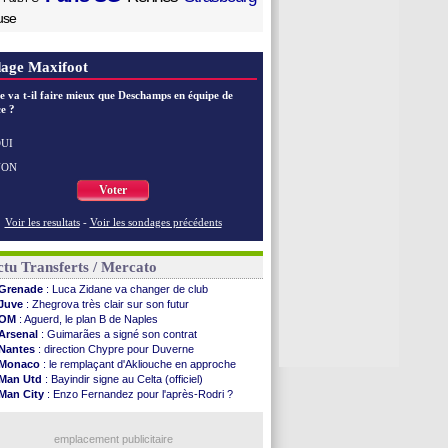
use
age Maxifoot
e va t-il faire mieux que Deschamps en équipe de
e ?
UI
NON
Voter
Voir les resultats
-
Voir les sondages précédents
tu Transferts / Mercato
Grenade
: Luca Zidane va changer de club
Juve
: Zhegrova très clair sur son futur
OM
: Aguerd, le plan B de Naples
Arsenal
: Guimarães a signé son contrat
Nantes
: direction Chypre pour Duverne
Monaco
: le remplaçant d'Akliouche en approche
Man Utd
: Bayindir signe au Celta (officiel)
Man City
: Enzo Fernandez pour l'après-Rodri ?
Naples
: l'option Monaco pour Lukaku !
OM
: Lucas Perri a été approché
PSG
: le coach de l'Ajax insiste pour Godts
emplacement publicitaire