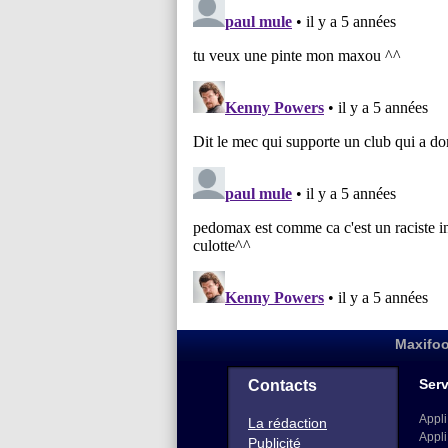
Maxifoo
Serv
Contacts
Appli
La rédaction
Appli
Publicité