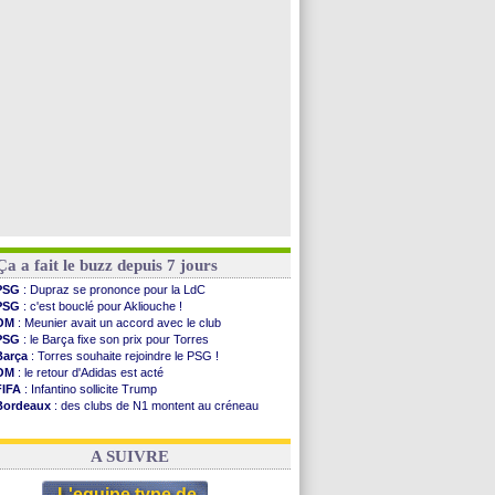
PSG
: une 2e offre en préparation pour Godts
Francfort
: Dina Ebimbe signe à Schalke (off.)
Strasbourg
: Saïdou Sow prêté à Nantes (off.)
Dortmund
: Newcastle est prévenu pour Nmecha
Voir toutes les brèves
Ça a fait le buzz depuis 7 jours
PSG
: Dupraz se prononce pour la LdC
PSG
: c'est bouclé pour Akliouche !
OM
: Meunier avait un accord avec le club
PSG
: le Barça fixe son prix pour Torres
Barça
: Torres souhaite rejoindre le PSG !
OM
: le retour d'Adidas est acté
FIFA
: Infantino sollicite Trump
Bordeaux
: des clubs de N1 montent au créneau
Argentine
: quand Medina recadre... sa mère
Real
: le démenti de Leipzig pour Diomandé
A SUIVRE
L'equipe type de