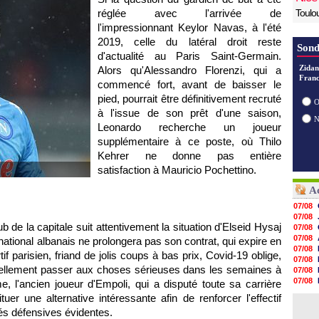
réglée avec l'arrivée de
Toulo
l'impressionnant Keylor Navas, à l'été
2019, celle du latéral droit reste
Sond
d'actualité au Paris Saint-Germain.
Zidan
Alors qu'Alessandro Florenzi, qui a
Franc
commencé fort, avant de baisser le
pied, pourrait être définitivement recruté
O
à l'issue de son prêt d'une saison,
Leonardo recherche un joueur
supplémentaire à ce poste, où Thilo
Kehrer ne donne pas entière
satisfaction à Mauricio Pochettino.
Ac
07/08
07/08
b de la capitale suit attentivement la situation d'Elseid Hysaj
07/08
07/08
rnational albanais ne prolongera pas son contrat, qui expire en
07/08
tif parisien, friand de jolis coups à bas prix, Covid-19 oblige,
07/08
uellement passer aux choses sérieuses dans les semaines à
07/08
07/08
, l'ancien joueur d'Empoli, qui a disputé toute sa carrière
07/08
ituer une alternative intéressante afin de renforcer l'effectif
07/08
tés défensives évidentes.
07/08