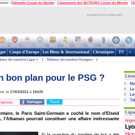
etenir :
Palmarès Coupe du Monde
-
Classement des BUTEURS Coupe du Monde
-
TA
emplacement publicitaire
n Utd
Arsenal
Liverpool
ManCity
Barca
Real
Atletico
Milan
Juve
Inter
Naples
ger
Coupe d'Europe
Les Bleus & International
Chroniques
TV
+
leaux des transferts Ligue 1
|
Tableaux des transferts Etrangers
|
n bon plan pour le PSG ?
Lien
Mer
Le
gne: le
17/03/2021
à
16h35
Le
Ta
Tweet
mprimer
Ligu
entaire, le Paris Saint-Germain a coché le nom d'Elseid
 l'Albanais pourrait constituer une affaire intéressante
Anger
Lyo
Nice
Si la question du gardien de but a été