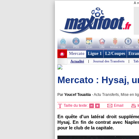
A r
OM
PSG
Lyon
Lille
Monaco
Chelsea
Ma
+ de clubs
Mercato
Ligue 1
L2/Coupes
Etran
Actualité
|
Journal des Transferts
|
Tab
Mercato : Hysaj, u
Par
Youcef Touaitia
-
Actu Transferts, Mise en li
Taille du texte:
Email
I
En quête d'un latéral droit supplém
Hysaj. En fin de contrat avec Naples,
pour le club de la capitale.