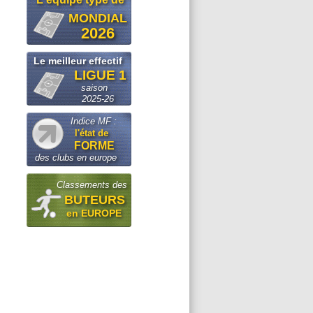
MONDIAL
2026
Le meilleur effectif
LIGUE 1
saison
2025-26
Indice MF :
l'état de
FORME
des clubs en europe
Classements des
BUTEURS
en EUROPE