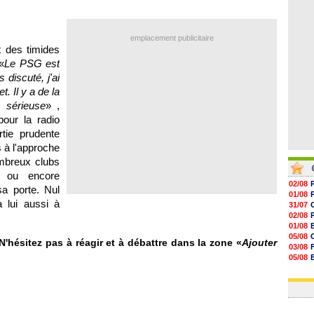
07/08
07/08
07/08
07/08
emplacement publicitaire
 des timides
«
Le PSG est
discuté, j'ai
. Il y a de la
 sérieuse
» ,
pour la radio
tie prudente
 à l'approche
ombreux clubs
a ou encore
02/08
sa porte. Nul
01/08
a lui aussi à
31/07
02/08
01/08
05/08
'hésitez pas à réagir et à débattre dans la zone «
Ajouter
03/08
05/08
03/08
03/08