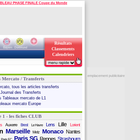
BLEAU PHASE FINALE Coupe du Monde
Résultats
Bayern
Dortmund
Classements
Calendriers
emplacement publicitaire
s Mercato / Transferts
cato, tous les articles transferts
 Journal des Transferts
s Tableaux mercato de L1
bleaux mercato Europe
e 1 - les fiches CLUB
Lille
Lens
s
Auxerre
Lorient
Brest
Le Havre
n
Marseille
Monaco
Nantes
Metz
Paris SG
Rennes
Strasbourg
Paris FC