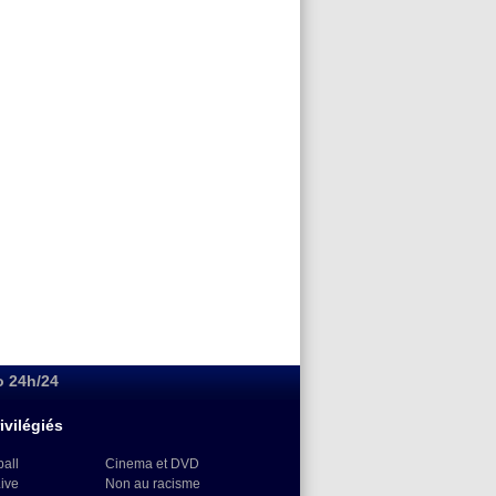
o 24h/24
ivilégiés
ball
Cinema et DVD
Live
Non au racisme