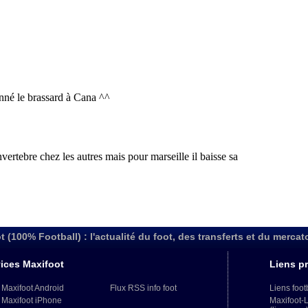
t (100% Football) : l'actualité du foot, des transferts et du mercat
ices Maxifoot
Liens pr
 Maxifoot Android
Flux RSS info foot
Liens foot
 Maxifoot iPhone
Maxifoot-