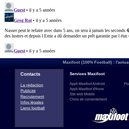
Maxifoot (100% Football) : l'actua
Services Maxifoot
Contacts
Appli Maxifoot Android
Flu
La rédaction
Appli Maxifoot iPhone
Publicité
Site web Mobile
Recrutement
Choix de consentement
Infos légales
Liens football