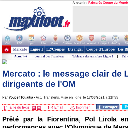
A retenir :
Palmarès Coupe du Mond
OM
PSG
Lyon
Lille
Monaco
Chelsea
Man Utd
Arsenal
Liverpool
ManCity
Ba
+ de clubs
Mercato
Ligue 1
L2/Coupes
Etranger
Coupe d'Europe
Les B
Actualité
|
Journal des Transferts
|
Tableaux des transferts Ligue 1
|
Tabl
Mercato : le message clair de L
dirigeants de l'OM
Par
Youcef Touaitia
-
Actu Transferts, Mise en ligne: le
17/03/2021
à
12h55
T
Taille du texte:
Email
Imprimer
Prêté par la Fiorentina, Pol Lirola 
performances avec l'Olympique de Marse