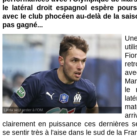
le latéral droit espagnol espère pour
avec le club phocéen au-delà de la saiso
pas gagné...
Une
uti
Fio
ret
av
Mar
le 
laté
ma
Lirola veut rester à l'OM.
ar
clairement en puissance ces dernières 
se sentir très à l'aise dans le sud de la Fra